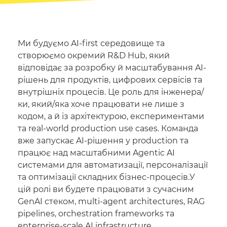
Ми будуємо AI-first середовище та
створюємо окремий R&D Hub, який
відповідає за розробку й масштабування AI-
рішень для продуктів, цифрових сервісів та
внутрішніх процесів. Це роль для інженера/
ки, який/яка хоче працювати не лише з
кодом, а й із архітектурою, експериментами
та real-world production use cases. Команда
вже запускає AI-рішення у production та
працює над масштабними Agentic AI
системами для автоматизації, персоналізації
та оптимізації складних бізнес-процесів.У
цій ролі ви будете працювати з сучасним
GenAI стеком, multi-agent architectures, RAG
pipelines, orchestration frameworks та
enterprise-scale AI infrastructure.