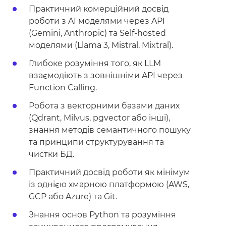
Практичний комерційний досвід
роботи з AI моделями через API
(Gemini, Anthropic) та Self-hosted
моделями (Llama 3, Mistral, Mixtral).
Глибоке розуміння того, як LLM
взаємодіють з зовнішніми API через
Function Calling.
Робота з векторними базами даних
(Qdrant, Milvus, pgvector або інші),
знання методів семантичного пошуку
та принципи структурування та
чистки БД.
Практичний досвід роботи як мінімум
із однією хмарною платформою (AWS,
GCP або Azure) та Git.
Знання основ Python та розуміння