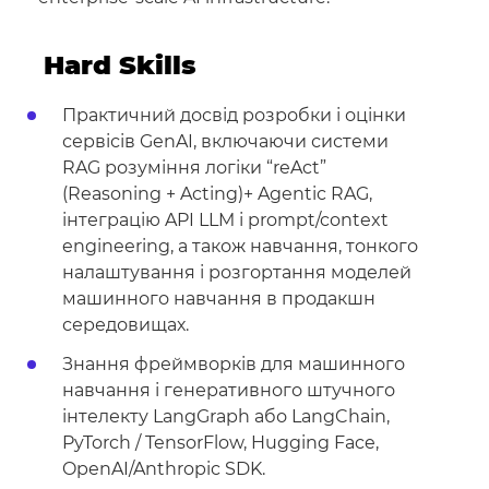
Hard Skills
Практичний досвід розробки і оцінки
сервісів GenAI, включаючи системи
RAG розуміння логіки “reAct”
(Reasoning + Acting)+ Agentic RAG,
інтеграцію API LLM і prompt/context
engineering, а також навчання, тонкого
налаштування і розгортання моделей
машинного навчання в продакшн
середовищах.
Знання фреймворків для машинного
навчання і генеративного штучного
інтелекту LangGraph або LangChain,
PyTorch / TensorFlow, Hugging Face,
OpenAI/Anthropic SDK.