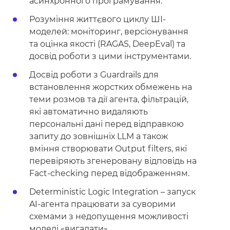
асинхронного програмування.
Розуміння життєвого циклу ШІ-
моделей: моніторинг, версіонування
та оцінка якості (RAGAS, DeepEval) та
досвід роботи з цими інструментами.
Досвід роботи з Guardrails для
встановлення жорстких обмежень на
теми розмов та дії агента, фільтрацій,
які автоматично видаляють
персональні дані перед відправкою
запиту до зовнішніх LLM а також
вміння створювати Output filters, які
перевіряють згенеровану відповідь на
Fact-checking перед відображенням.
Deterministic Logic Integration – запуск
AI-агента працювати за суворими
схемами з недопущення можливості
моделі «вигадати».