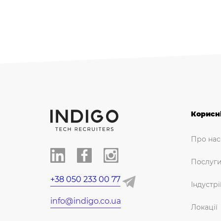
Корисн
Про нас
Послуг
+38 050 233 00 77
Індустрі
info@indigo.co.ua
Локації