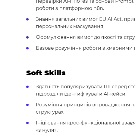
перевірки AI-гіпотез та основи Prompt
роботи з платформою n8n.
Знання загальних вимог EU AI Act, прин
персональних маскування
Формулювання вимог до якості та стру
Базове розуміння роботи з хмарними 
Soft Skills
Здатність популяризувати ШІ серед сте
підрозділи ідентифікувати AI-кейси.
Розуміння принципів впровадження ін
структурах.
Ініціювання крос-функціональної взаєм
«з нуля».