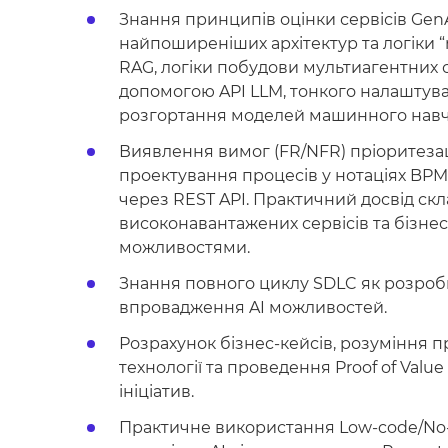
Знання принципів оцінки сервісів Gen
найпоширеніших архітектур та логіки “r
RAG, логіки побудови мультиагентних с
допомогою API LLM, тонкого налаштува
розгортання моделей машинного навч
Виявлення вимог (FR/NFR) пріоритезаці
проектування процесів у нотаціях BPMN
через REST API. Практичний досвід скл
високонавантажених сервісів та бізнес
можливостями.
Знання повного циклу SDLC як розроб
впровадження AI можливостей.
Розрахунок бізнес-кейсів, розуміння п
технології та проведення Proof of Valu
ініціатив.
Практичне використання Low-code/No