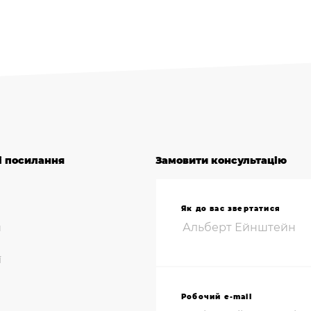
і посилання
Замовити консультацію
Як до вас звертатися
и
ї
Робочий e-mail