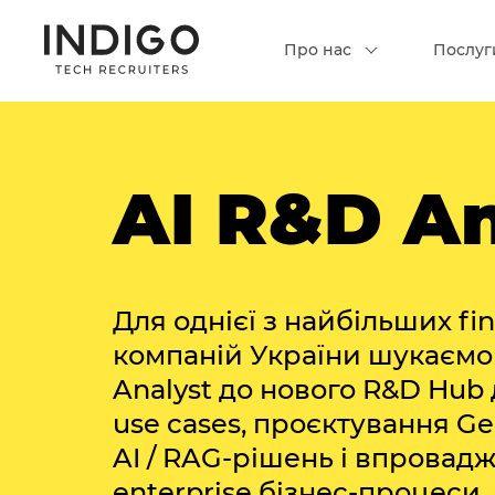
Про нас
Послуг
AI R&D An
Для однієї з найбільших fin
компаній України шукаємо
Analyst до нового R&D Hub
use cases, проєктування Ge
AI / RAG-рішень і впровадж
enterprise бізнес-процеси.