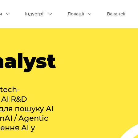
и
Індустрії
Локації
Вакансії
alyst
tech-
 AI R&D
 для пошуку AI
nAI / Agentic
ення AI у