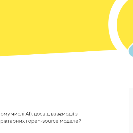
му числі AI), досвід взаємодії з
рієтарних і open-source моделей