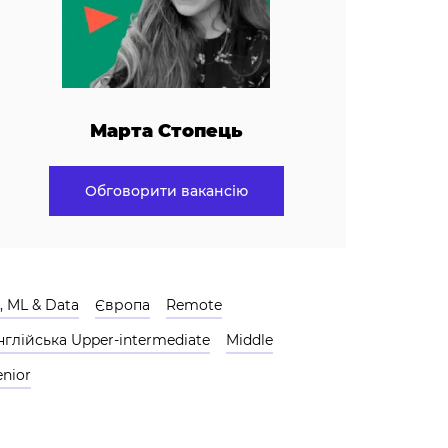
Марта Стопець
Обговорити вакансію
I, ML & Data
Європа
Remote
нглійська Upper-intermediate
Middle
enior