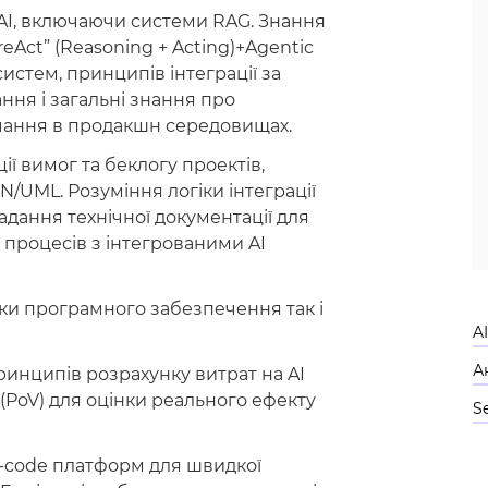
AI, включаючи системи RAG. Знання
eAct” (Reasoning + Acting)+Agentic
истем, принципів інтеграції за
ння і загальні знання про
ання в продакшн середовищах.
ї вимог та беклогу проектів,
/UML. Розуміння логіки інтеграції
адання технічної документації для
 процесів з інтегрованими AI
ки програмного забезпечення так і
A
А
ринципів розрахунку витрат на AI
e (PoV) для оцінки реального ефекту
S
-code платформ для швидкої