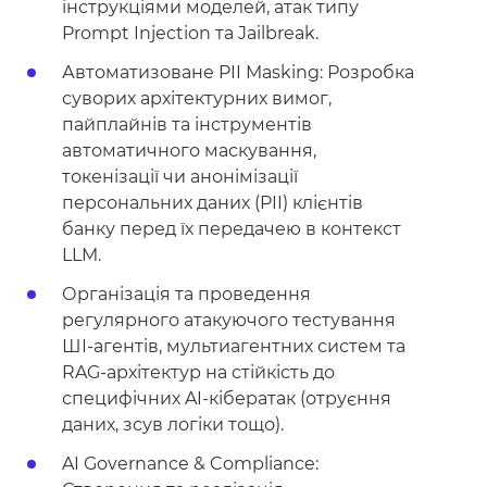
інструкціями моделей, атак типу
Prompt Injection та Jailbreak.
Автоматизоване PII Masking: Розробка
суворих архітектурних вимог,
пайплайнів та інструментів
автоматичного маскування,
токенізації чи анонімізації
персональних даних (PII) клієнтів
банку перед їх передачею в контекст
LLM.
Організація та проведення
регулярного атакуючого тестування
ШІ-агентів, мультиагентних систем та
RAG-архітектур на стійкість до
специфічних AI-кібератак (отруєння
даних, зсув логіки тощо).
AI Governance & Compliance: