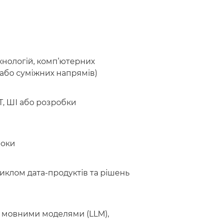
ехнологій, комп’ютерних
 або суміжних напрямів)
ІТ, ШІ або розробки
роки
клом дата-продуктів та рішень
 мовними моделями (LLM),