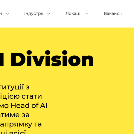
и
Індустрії
Локації
Вакансії
I Division
итуції з
іцією стати
мо Head of AI
атиме за
напрямку та
і всієї