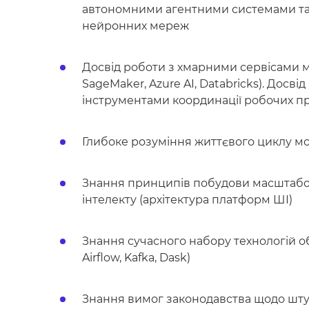
автономними агентними системами т
нейронних мереж
Досвід роботи з хмарними сервісами
SageMaker, Azure AI, Databricks). Дос
інструментами координації робочих про
Глибоке розуміння життєвого циклу 
Знання принципів побудови масштабо
інтелекту (архітектура платформ ШІ)
Знання сучасного набору технологій об
Airflow, Kafka, Dask)
Знання вимог законодавства щодо штучн