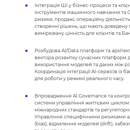
Інтеграція ШІ у бізнес-процеси та клі
інструментів машинного навчання та Ge
ризики, продажі, операційну діяльність 
створенні рішень, що мають доведену
вимірювану цінність для клієнтів та Бан
Розбудова AI/Data платформ та архітек
вектора розвитку сучасних платформ д
використання моделей та даних між рі
Координація інтеграції AI-сервісів із 
для роботи у режимі реального часу.
Впровадження AI Governance та контро
системи управління життєвим циклом ШІ
міжнародних стандартів та регуляторни
Управління специфічними ризиками ал
(bias), відхилення моделей (drift), забе