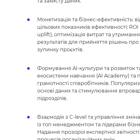
та захисту даних.
Монетизація та бізнес-ефективність: в
цільових показників ефективності: ROI 
uplift), оптимізація витрат та утриманн
результатів для прийняття рішень пр
зупинку проєктів.
Формування AI-культури та розвиток т
екосистеми навчання (AI Academy) та 
грамотності співробітників. Популяри
основі даних та стимулювання впрова
підрозділів.
Взаємодія з C-level та управління змі
із топ менеджментом та лідерами бізнес
Надання прозорої експертної звітності
процесів організаційних змін.