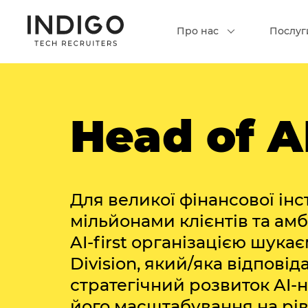
Про нас
Послуг
Head of A
Для великої фінансової інст
мільйонами клієнтів та амб
AI-first організацією шукає
Division, який/яка відповід
стратегічний розвиток AI-
його масштабування на рівн