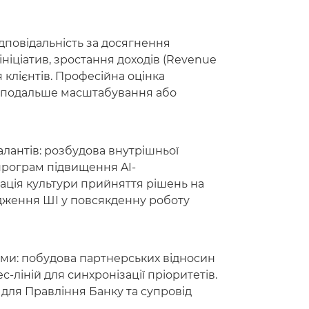
ідповідальність за досягнення
ініціатив, зростання доходів (Revenue
я клієнтів. Професійна оцінка
о подальше масштабування або
алантів: розбудова внутрішньої
програм підвищення AI-
зація культури прийняття рішень на
дження ШІ у повсякденну роботу
нами: побудова партнерських відносин
-ліній для синхронізації пріоритетів.
 для Правління Банку та супровід