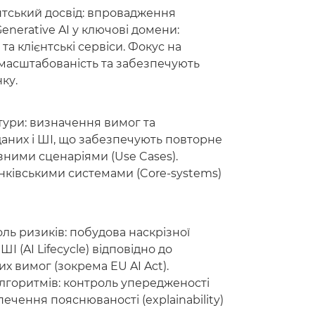
єнтський досвід: впровадження
nerative AI у ключові домени:
та клієнтські сервіси. Фокус на
 масштабованість та забезпечують
ку.
тури: визначення вимог та
аних і ШІ, що забезпечують повторне
зними сценаріями (Use Cases).
банківськими системами (Core-systems)
ль ризиків: побудова наскрізної
 (AI Lifecycle) відповідно до
х вимог (зокрема EU AI Act).
горитмів: контроль упередженості
зпечення пояснюваності (explainability)