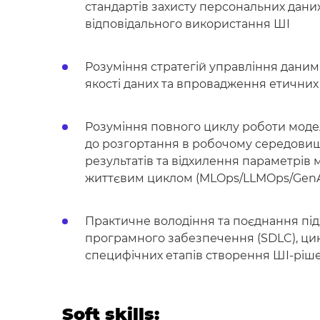
стандартів захисту персональних дани
відповідального використання ШІ
Розуміння стратегій управління даним
якості даних та впровадження етичних
Розуміння повного циклу роботи моделі
до розгортання в робочому середовищ
результатів та відхилення параметрів 
життєвим циклом (MLOps/LLMOps/GenA
Практичне володіння та поєднання під
програмного забезпечення (SDLC), цик
специфічних етапів створення ШІ-ріше
Soft skills: