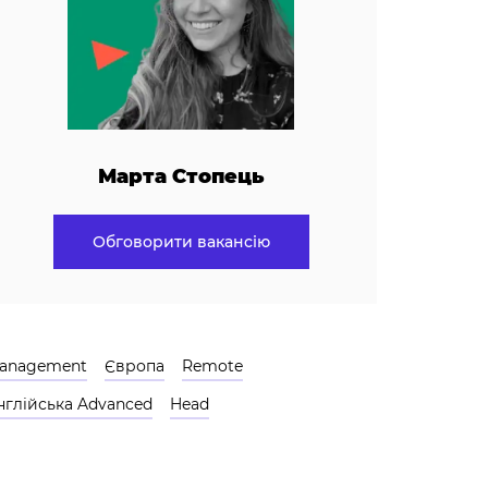
Марта Стопець
Обговорити вакансію
anagement
Європа
Remote
нглійська Advanced
Head