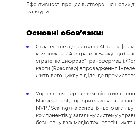
Ефективності процесів, створення нових д
культури.
Основні обов’язки:
Стратегічне лідерство та AI-трансформа
комплексної AI-стратегії Банку, що без
стратегію цифрової трансформації. Фо
карти (Roadmap) впровадження Інтелек
життєвого циклу від ідеї до промисло
Управління портфелем ініціатив та п
Management): пріоритезація та баланс
MVP / Scaling) на основі їхнього впливу 
компонентів у загальну систему упра
безшовну взаємодію технологічних та б