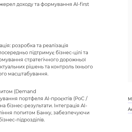
жерел доходу та формування AI-first
ція: розробка та реалізація
посередньо підтримує бізнес-цілі та
рмування стратегічного дорожньої
туальних рішень та контроль їхнього
вого масштабування.
опитом (Demand
ування портфеля AI-проєктів (PoC /
M
на бізнес-результати. Інтеграція AI-
А
вління попитом Банку, забезпечуючи
ізнес-підрозділів.