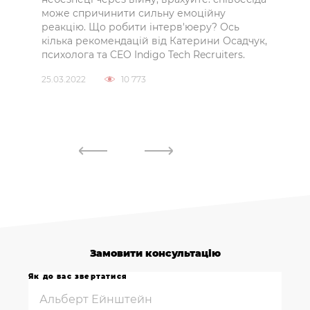
25.09
йте
може спричинити сильну емоційну
реакцію. Що робити інтерв'юеру? Ось
кілька рекомендацій від Катерини Осадчук,
психолога та CEO Indigo Tech Recruiters.
25.03.2022
10 773
Замовити консультацію
Як до вас звертатися