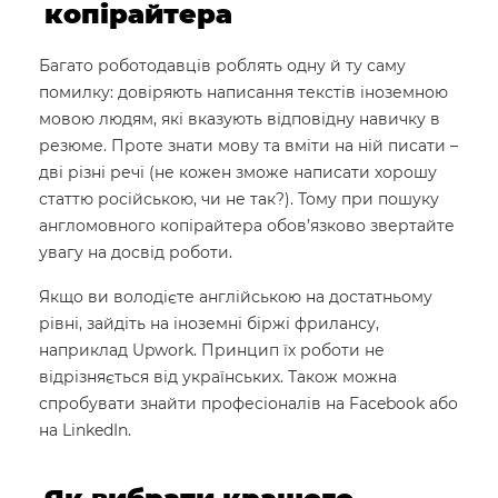
копірайтера
Багато роботодавців роблять одну й ту саму
помилку: довіряють написання текстів іноземною
мовою людям, які вказують відповідну навичку в
резюме. Проте знати мову та вміти на ній писати –
дві різні речі (не кожен зможе написати хорошу
статтю російською, чи не так?). Тому при пошуку
англомовного копірайтера обов’язково звертайте
увагу на досвід роботи.
Якщо ви володієте англійською на достатньому
рівні, зайдіть на іноземні біржі фрилансу,
наприклад Upwork. Принцип їх роботи не
відрізняється від українських. Також можна
спробувати знайти професіоналів на Facebook або
на LinkedIn.