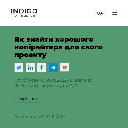
UA
Як знайти хорошого
копірайтера для свого
проекту
Опубліковано: 30.05.2022
|
Оновлено:
06.08.2026
|
Переглянуто: 4777
Рекрутинг
Автор статті: SEO InWeb