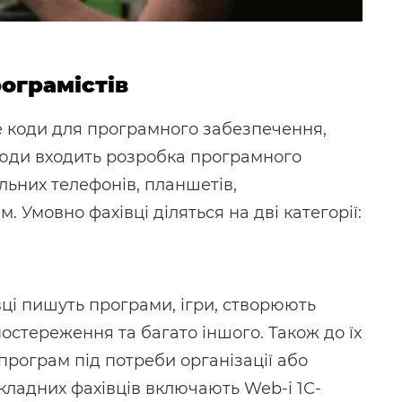
рограмістів
е коди для програмного забезпечення,
Сюди входить розробка програмного
льних телефонів, планшетів,
 Умовно фахівці діляться на дві категорії:
ці пишуть програми, ігри, створюють
остереження та багато іншого. Також до їх
 програм під потреби організації або
кладних фахівців включають Web-і 1С-