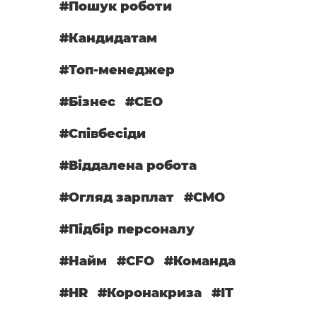
#Пошук роботи
#Кандидатам
#Топ-менеджер
#Бізнес
#CEO
#Співбесіди
#Віддалена робота
#Огляд зарплат
#СМО
#Підбір персоналу
#Найм
#CFO
#Команда
#HR
#Коронакриза
#IT