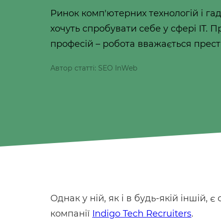
Ринок комп'ютерних технологій і гад
хочуть спробувати себе у сфері IT. 
професій – робота вважається прес
Автор статті: SEO InWeb
Однак у ній, як і в будь-якій іншій, 
компанії
Indigo Tech Recruiters
.