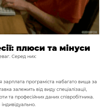
сії: плюси та мінуси
ваг. Серед них:
ня зарплата програміста набагато вища за
тавка залежить від виду спеціалізації,
боти та професійних даних співробітника.
 індивідуально.