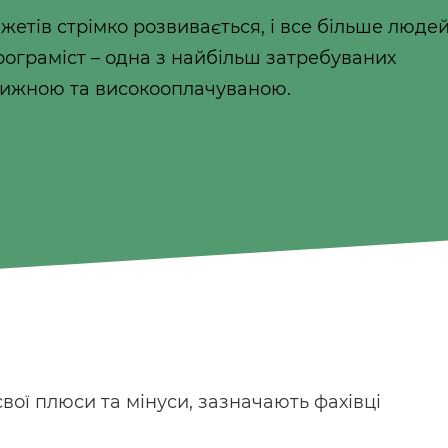
жетів стрімко розвивається, і все більше люде
Програміст – одна з найбільш затребуваних
тижною та високооплачуваною.
є свої плюси та мінуси, зазначають фахівці