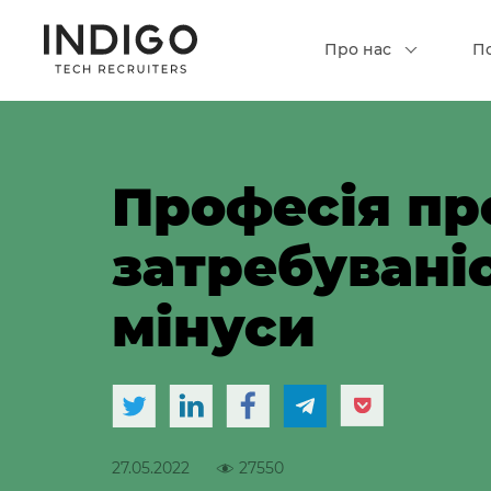
Про нас
П
Професія пр
затребуваніс
мінуси
27.05.2022
27550