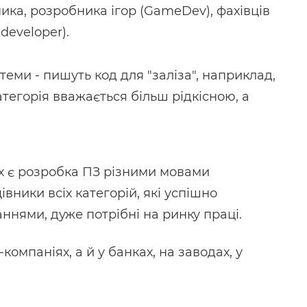
ика, розробника ігор (GameDev), фахівців
developer).
теми - пишуть код для "заліза", наприклад,
атегорія вважається більш рідкісною, а
их є розробка ПЗ різними мовами
вники всіх категорій, які успішно
нями, дуже потрібні на ринку праці.
омпаніях, а й у банках, на заводах, у