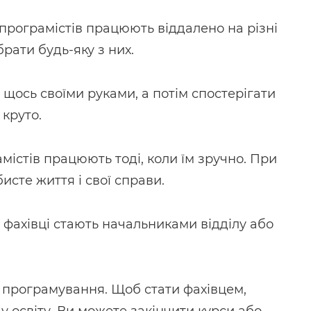
о програмістів працюють віддалено на різні
брати будь-яку з них.
щось своїми руками, а потім спостерігати
 круто.
амістів працюють тоді, коли їм зручно. При
исте життя і свої справи.
 фахівці стають начальниками відділу або
програмування. Щоб стати фахівцем,
 освіту. Ви можете закінчити курси або