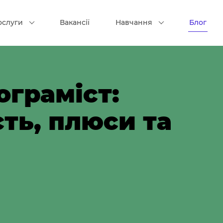
ослуги
Вакансії
Навчання
Блог
ограміст:
ть, плюси та