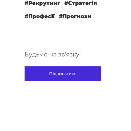
#Рекрутинг
#Стратегія
#Професії
#Прогнози
Будьмо на зв'язку!
Підписатися