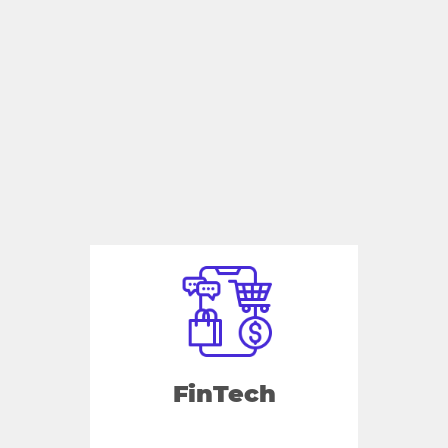
FinTech