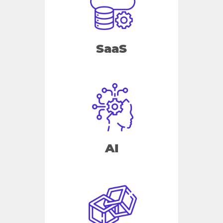
SaaS
AI