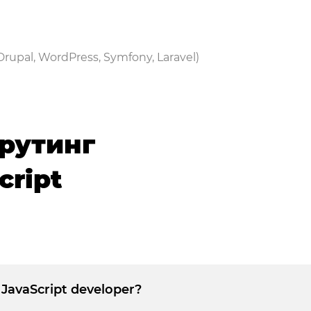
upal, WordPress, Symfony, Laravel)
рутинг
cript
JavaScript developer?