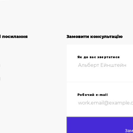
і посилання
Замовити консультацію
Як до вас звертатися
и
ї
Робочий e-mail