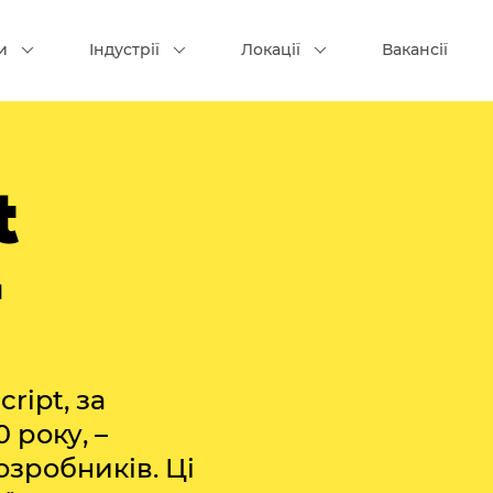
и
Індустрії
Локації
Вакансії
t
r
ript, за
 року, –
зробників. Ці