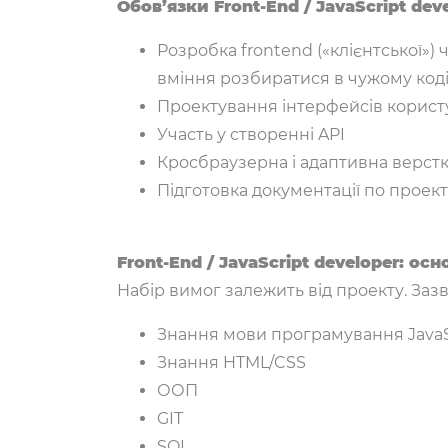
Обов’язки Front-End / JavaScript dev
Розробка frontend («клієнтської»)
вміння розбиратися в чужому коді
Проектування інтерфейсів корист
Участь у створенні API
Кросбраузерна і адаптивна верст
Підготовка документації по проек
Front-End / JavaScript developer: осн
Набір вимог залежить від проекту. Зазв
Знання мови програмування JavaS
Знання HTML/CSS
ООП
GIT
SQL