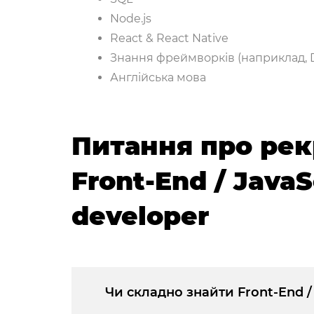
Node.js
React & React Native
Знання фреймворків (наприклад, Dr
Англійська мова
Питання про рек
Front-End / JavaS
developer
Чи складно знайти Front-End / 