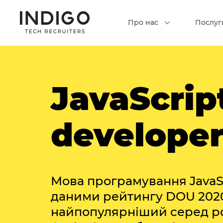
Про нас
Послуг
JavaScrip
develope
Мова програмування JavaSc
даними рейтингу DOU 2020
найпопулярніший серед ро