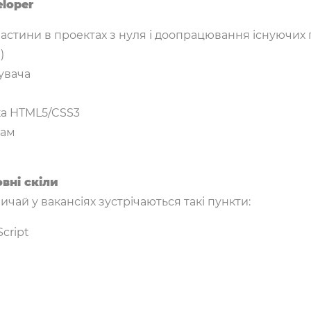
eloper
 частини в проектах з нуля і доопрацювання існуючих 
)
увача
ка HTML5/CSS3
там
овні скіли
ичай у вакансіях зустрічаються такі пункти:
cript