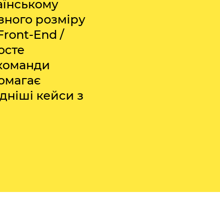
аїнському
зного розміру
Front-End /
осте
 команди
помагає
дніші кейси з