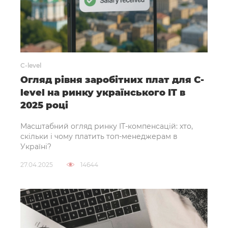
C-level
Огляд рівня заробітних плат для C-
level на ринку українського IT в
2025 році
Масштабний огляд ринку IT-компенсацій: хто,
скільки і чому платить топ-менеджерам в
Україні?
27.04.2025
14644