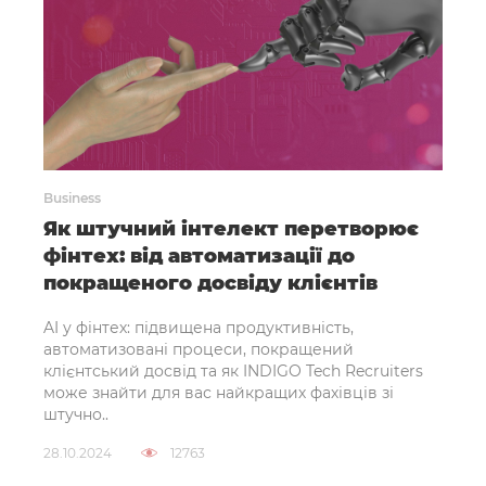
Business
Як штучний інтелект перетворює
фінтех: від автоматизації до
покращеного досвіду клієнтів
AI у фінтех: підвищена продуктивність,
автоматизовані процеси, покращений
клієнтський досвід та як INDIGO Tech Recruiters
може знайти для вас найкращих фахівців зі
штучно..
28.10.2024
12763