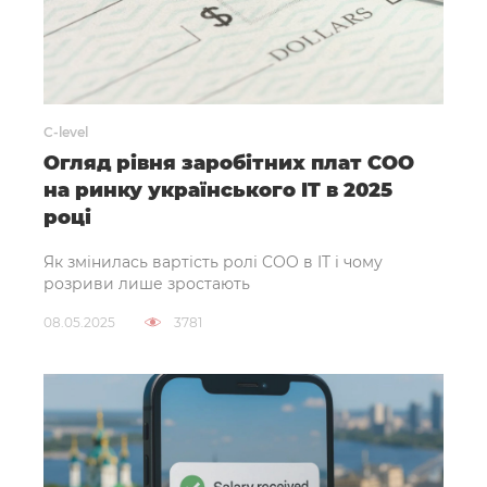
C-level
Огляд рівня заробітних плат СОО
на ринку українського IT в 2025
році
Як змінилась вартість ролі COO в IT і чому
розриви лише зростають
08.05.2025
3781