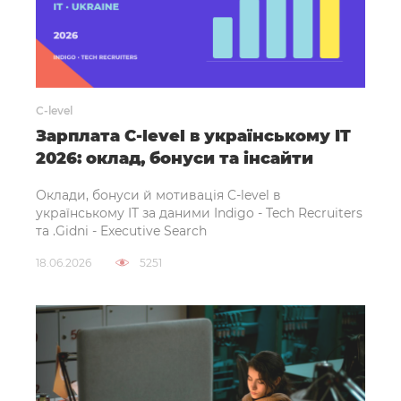
C-level
Зарплата C-level в українському IT
2026: оклад, бонуси та інсайти
Оклади, бонуси й мотивація C-level в
українському IT за даними Indigo - Tech Recruiters
та .Gidni - Executive Search
18.06.2026
5251