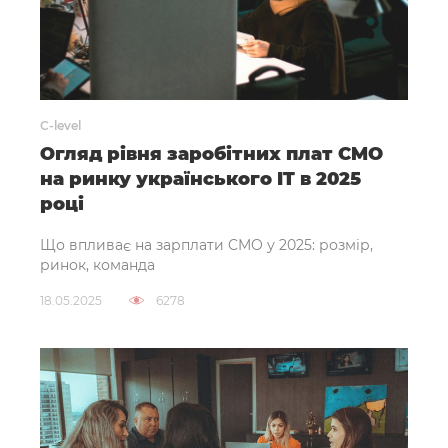
C-level
Огляд рівня заробітних плат CMO
на ринку українського IT в 2025
році
Що впливає на зарплати CMO у 2025: розмір,
ринок, команда
18.05.2025
6278