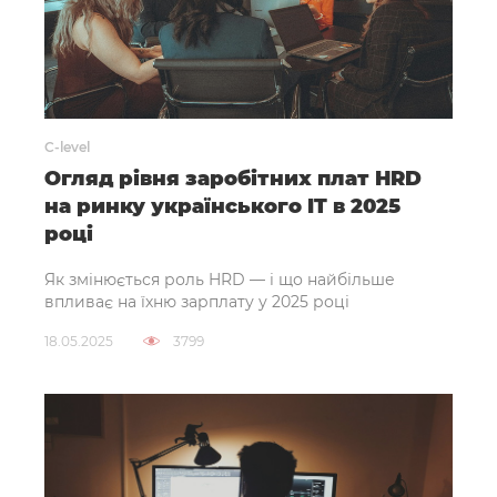
C-level
Огляд рівня заробітних плат HRD
на ринку українського IT в 2025
році
Як змінюється роль HRD — і що найбільше
впливає на їхню зарплату у 2025 році
18.05.2025
3799