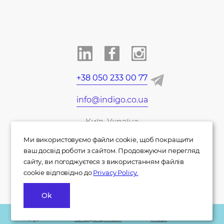
+38 050 233 00 77
info@indigo.co.ua
Київ, Україна
Ми використовуємо файли cookie, щоб покращити
EN
DE
ваш досвід роботи з сайтом. Продовжуючи перегляд
сайту, ви погоджуєтеся з використанням файлів
cookie відповідно до
Privacy Policy.
Ok
© 2007 - 2026
Політика
Правила та
«Indigo»
конфіденційності
умови