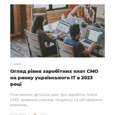
C-level
Огляд рівня заробітних плат СМО
на ринку українського IT в 2023
році
Розглянемо детальні дані про заробітні плати
CMO, виявимо ключові тенденції та обговоримо
виклики,..
01.07.2024
5451