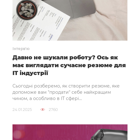
Інтерв'ю
Давно не шукали роботу? Ось як
має виглядати сучасне резюме для
IT індустрії
Cьогодні розберемо, як створити резюме, яке
допоможе вам "продати" себе найкращим
чином, а особливо в IT сфері...
24.01.2025
2760