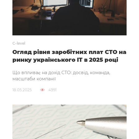
C-level
Огляд рівня заробітних плат СТО на
ринку українського IT в 2025 році
Що впливає на дохід CTO: досвід, команда,
масштаби компанії
18.05.2025
4991