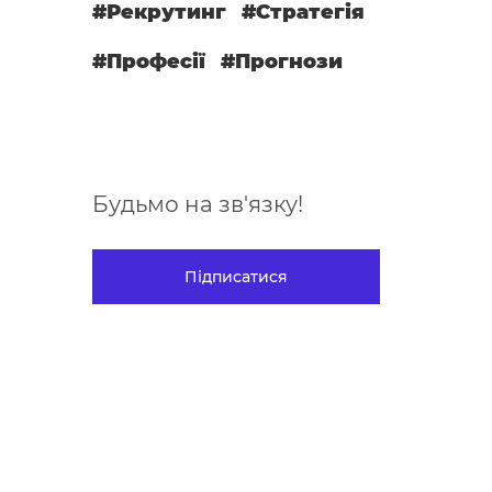
#Рекрутинг
#Стратегія
#Професії
#Прогнози
Будьмо на зв'язку!
Підписатися