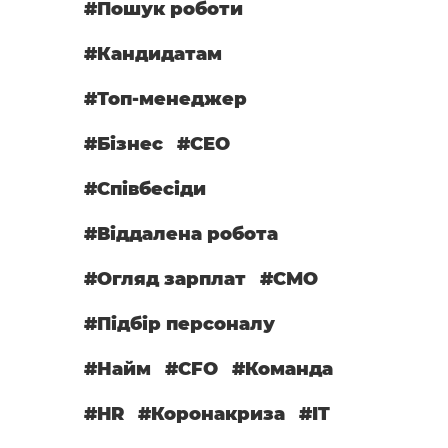
#Пошук роботи
#Кандидатам
#Топ-менеджер
#Бізнес
#CEO
#Співбесіди
#Віддалена робота
#Огляд зарплат
#СМО
#Підбір персоналу
#Найм
#CFO
#Команда
#HR
#Коронакриза
#IT