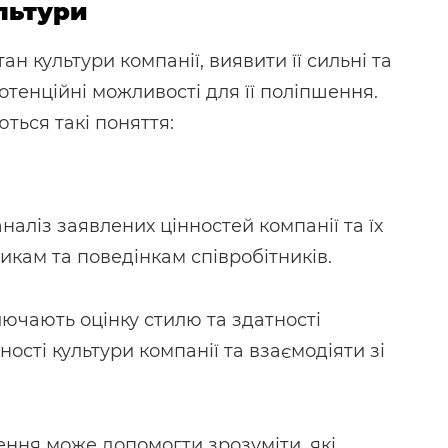
льтури
н культури компанії, виявити її сильні та
отенційні можливості для її поліпшення.
ться такі поняття:
наліз заявлених цінностей компанії та їх
икам та поведінкам співробітників.
лючають оцінку стилю та здатності
ості культури компанії та взаємодіяти зі
ння може допомогти зрозуміти, які