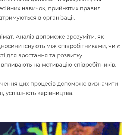
есійних навичок, прийнятих правил
дтримуються в організації.
лімат. Аналіз допоможе зрозуміти, як
дносини існують між співробітниками, чи є
сті для зростання та розвитку
 впливають на мотивацію співробітників.
ивчення цих процесів допоможе визначити
і, успішність керівництва.