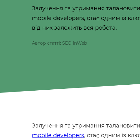
Залучення та утримання талановитих
mobile developers, стає одним із клю
від них залежить вся робота.
Автор статті: SEO InWeb
Залучення та утримання талановитих
mobile developers
, стає одним із клю