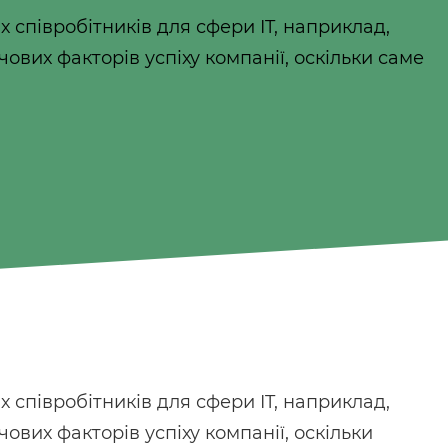
 співробітників для сфери IT, наприклад,
чових факторів успіху компанії, оскільки саме
 співробітників для сфери IT, наприклад,
чових факторів успіху компанії, оскільки