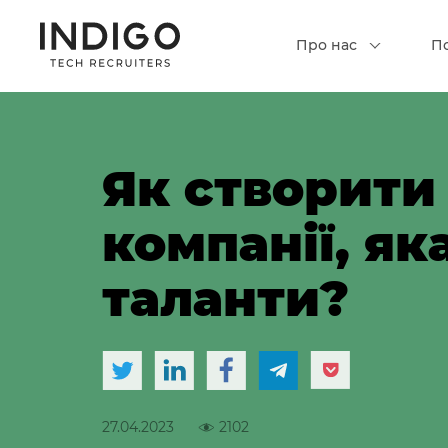
Про нас
П
Як створити
компанії, як
таланти?
27.04.2023
2102