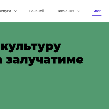
ослуги
Вакансії
Навчання
Блог
 культуру
а залучатиме