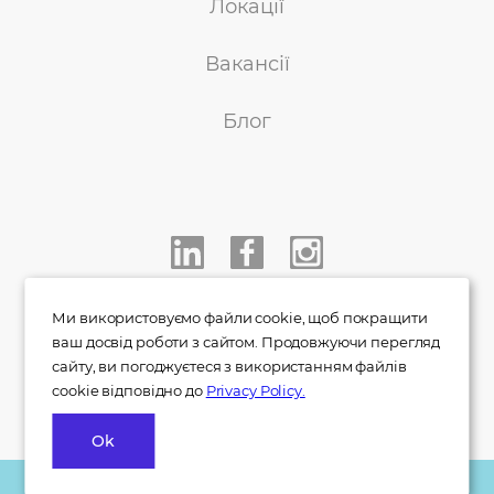
Локації
Вакансії
Блог
+38 050 233 00 77
Ми використовуємо файли cookie, щоб покращити
ваш досвід роботи з сайтом. Продовжуючи перегляд
info@indigo.co.ua
сайту, ви погоджуєтеся з використанням файлів
cookie відповідно до
Privacy Policy.
Ok
© 2007 - 2026
Політика
Правила та
«Indigo»
конфіденційності
умови