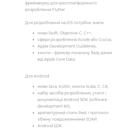
фреймворку для кросплатформного
розроблення Flutter.
Для розроблення на iOS потрібно знати:
мови Swift, Objective-C, С++;
сфери розроблення Xcode або Cocoa;
Apple Development Guidelines;
інколи – фірмову локальну базу даних
від Apple Core Data.
Для Android:
мови Java, Kotlin, інколи Scala, C, C#;
набір засобів розроблення, утиліт і
документації Android SDK (software
development kit);
архітектурний стиль Rest і протокол
обміну повідомленнями SOAP;
Android SDK.