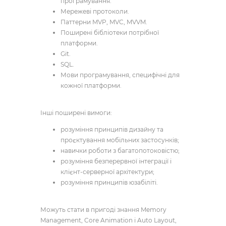
програмування.
Мережеві протоколи.
Паттерни MVP, MVC, MVVM.
Поширені бібліотеки потрібної
платформи.
Git.
SQL.
Мови програмування, специфічні для
кожної платформи.
Інші поширені вимоги:
розуміння принципів дизайну та
проєктування мобільних застосунків;
навички роботи з багатопотоковістю;
розуміння безперервної інтеграції і
клієнт-серверної архітектури;
розуміння принципів юзабіліті.
Можуть стати в пригоді знання Memory
Management, Core Animation і Auto Layout,