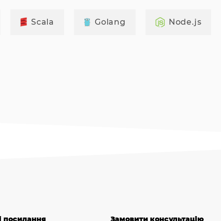
Scala
Golang
Node.js
і посилання
Замовити консультацію