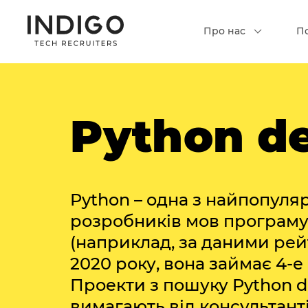
Про нас
П
Python d
Python – одна з найпопуля
розробників мов програм
(наприклад, за даними ре
2020 року, вона займає 4-е 
Проекти з пошуку Python d
вимагають від консультанті