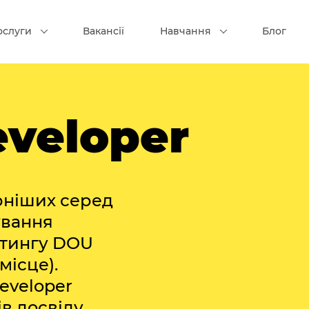
ослуги
Вакансії
Навчання
Блог
eveloper
рніших серед
ування
йтингу DOU
місце).
eveloper
в досвіду,