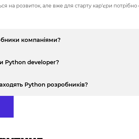
иться на розвиток, але вже для старту кар'єри потрібн
робники компаніями?
и Python developer?
знаходять Python розробників?