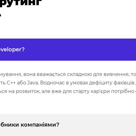
рутинг
r
eveloper?
мування, вона вважається складною для вивчення, то
ть C++ або Java. Водночас в умовах дефіциту фахівців 
иться на розвиток, але вже для старту кар'єри потрібн
робники компаніями?