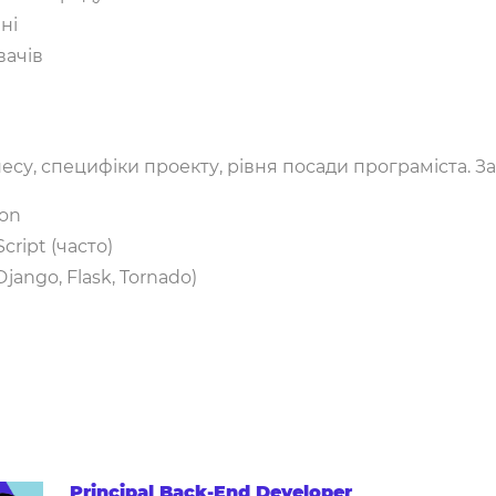
ні
вачів
есу, специфіки проекту, рівня посади програміста. За
on
ript (часто)
ango, Flask, Tornado)
Principal Back-End Developer