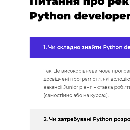
Питання про рек
Python develope
1. Чи складно знайти Python d
Так. Це високорівнева мова програ
досвідчені програмісти, які володію
вакансії Junior рівня – ставка роб
(самостійно або на курсах).
2. Чи затребувані Python роз