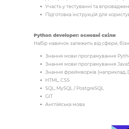
Участь у тестуванні та впроваджен
Підготовка інструкцій для користу
Python developer: основні скіли
Набір навичок залежить від сфери, бізн
Знання мови програмування Pyth
Знання мови програмування JavaSc
Знання фреймворків (наприклад, Dj
HTML, CSS
SQL, MySQL / PostgreSQL
GIT
Англійська мова