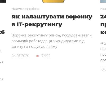
Навички та вміння
Нав
Як налаштувати воронку
2
в IT-рекрутингу
п
26
к
Воронка рекрутингу описує послідовні етапи
взаємодії роботодавця з кандидатами від
«Ду
запиту на пошук до найму
пер
a,
пос
04.03.2020
7 992
ор
ня
10.
.
ля