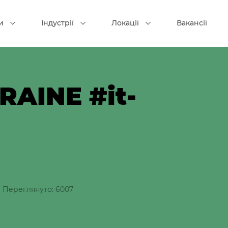
и
Індустрії
Локації
Вакансії
KRAINE #it-
|
Переглянуто: 6007