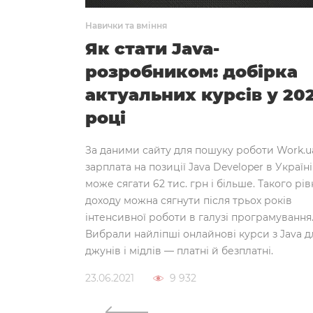
Навички та вміння
му
Як стати Java-
р?
розробником: добірка
актуальних курсів у 20
 про це
році
знесу не
За даними сайту для пошуку роботи Work.u
зарплата на позиції Java Developer в Україні
може сягати 62 тис. грн і більше. Такого рів
доходу можна сягнути після трьох років
інтенсивної роботи в галузі програмування
Вибрали найліпші онлайнові курси з Java д
джунів і мідлів — платні й безплатні.
23.06.2021
9 932