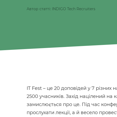
Автор статті: INDIGO Tech Recruiters
IT Fest – це 20 доповідей у ​​7 різних
2500 учасників. Захід націлений на кар
замислюється про це. Під час конфе
прослухати лекції, а й весело провес