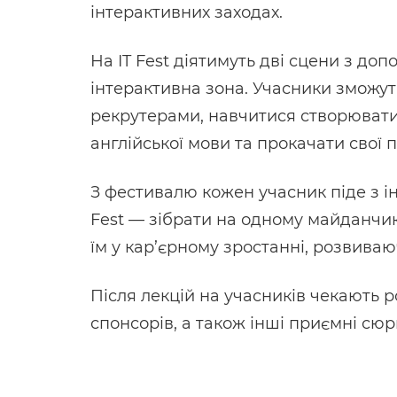
інтерактивних заходах.
На IT Fest діятимуть дві сцени з доп
інтерактивна зона. Учасники зможут
рекрутерами, навчитися створювати
англійської мови та прокачати свої п
З фестивалю кожен учасник піде з і
Fest — зібрати на одному майданчику
їм у кар’єрному зростанні, розвиваюч
Після лекцій на учасників чекають р
спонсорів, а також інші приємні сюр