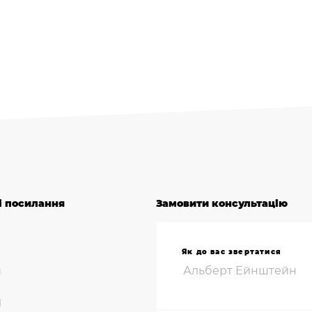
і посилання
Замовити консультацію
Як до вас звертатися
и
ї