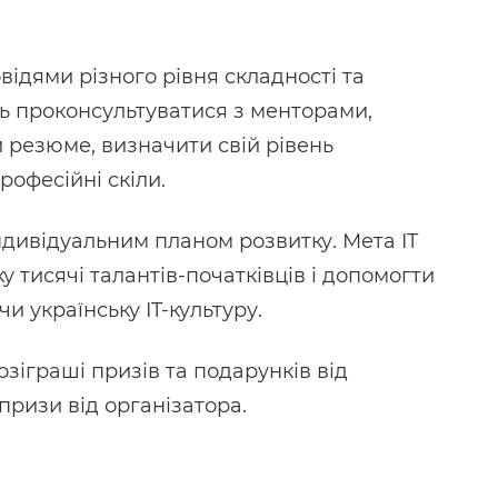
овідями різного рівня складності та
ь проконсультуватися з менторами,
 резюме, визначити свій рівень
рофесійні скіли.
ндивідуальним планом розвитку. Мета IT
 тисячі талантів-початківців і допомогти
и українську IT-культуру.
озіграші призів та подарунків від
призи від організатора.