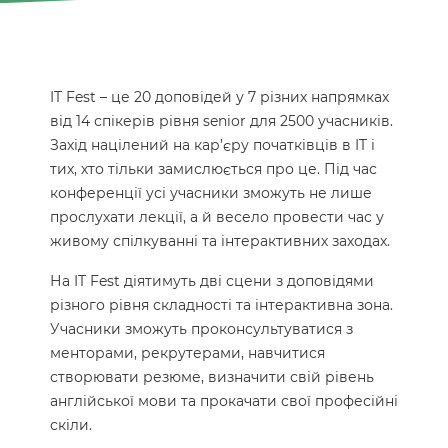
IT Fest – це 20 доповідей у ​​7 різних напрямках
від 14 спікерів рівня senior для 2500 учасників.
Захід націлений на кар’єру початківців в IT і
тих, хто тільки замислюється про це. Під час
конференції усі учасники зможуть не лише
прослухати лекції, а й весело провести час у
живому спілкуванні та інтерактивних заходах.
На IT Fest діятимуть дві сцени з доповідями
різного рівня складності та інтерактивна зона.
Учасники зможуть проконсультуватися з
менторами, рекрутерами, навчитися
створювати резюме, визначити свій рівень
англійської мови та прокачати свої професійні
скіли.