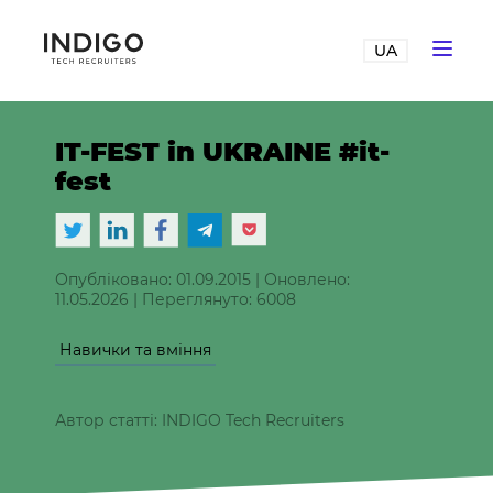
UA
IT-FEST in UKRAINE #it-
fest
Опубліковано: 01.09.2015
|
Оновлено:
11.05.2026
|
Переглянуто: 6008
Навички та вміння
Автор статті: INDIGO Tech Recruiters