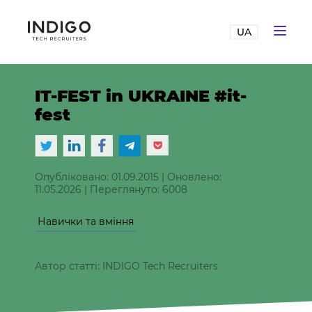
UA
IT-FEST in UKRAINE #it-
fest
Опубліковано: 01.09.2015
|
Оновлено:
11.05.2026
|
Переглянуто: 6008
Навички та вміння
Автор статті: INDIGO Tech Recruiters