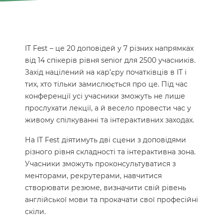
IT Fest – це 20 доповідей у ​​7 різних напрямках
від 14 спікерів рівня senior для 2500 учасників.
Захід націлений на кар’єру початківців в IT і
тих, хто тільки замислюється про це. Під час
конференції усі учасники зможуть не лише
прослухати лекції, а й весело провести час у
живому спілкуванні та інтерактивних заходах.
На IT Fest діятимуть дві сцени з доповідями
різного рівня складності та інтерактивна зона.
Учасники зможуть проконсультуватися з
менторами, рекрутерами, навчитися
створювати резюме, визначити свій рівень
англійської мови та прокачати свої професійні
скіли.