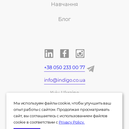
Навчання
Блог
+38 050 233 00 77
info@indigo.co.ua
Kyiv, Ukraine
Мы используем файлы cookie, чтобы улучшить ваш
UA
EN
DE
опыт работы с сайтом. Продолжая просматривать
сайт, вы соглашаетесь с использованием файлов
cookie в соответствии с
Privacy Policy.