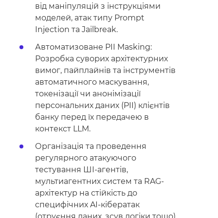
від маніпуляцій з інструкціями
моделей, атак типу Prompt
Injection та Jailbreak.
Автоматизоване PII Masking:
Розробка суворих архітектурних
вимог, пайплайнів та інструментів
автоматичного маскування,
токенізації чи анонімізації
персональних даних (PII) клієнтів
банку перед їх передачею в
контекст LLM.
Організація та проведення
регулярного атакуючого
тестування ШІ-агентів,
мультиагентних систем та RAG-
архітектур на стійкість до
специфічних AI-кібератак
(отруєння даних, зсув логіки тощо).