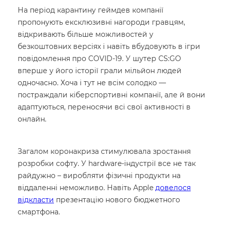
На період карантину геймдев компанії
пропонують ексклюзивні нагороди гравцям,
відкривають більше можливостей у
безкоштовних версіях і навіть вбудовують в ігри
повідомлення про COVID-19. У шутер CS:GO
вперше у його історії грали мільйон людей
одночасно. Хоча і тут не всім солодко —
постраждали кіберспортивні компанії, але й вони
адаптуються, переносячи всі свої активності в
онлайн.
Загалом коронакриза стимулювала зростання
розробки софту. У hardware-індустрії все не так
райдужно – виробляти фізичні продукти на
віддаленні неможливо. Навіть Apple
довелося
відкласти
презентацію нового бюджетного
смартфона.