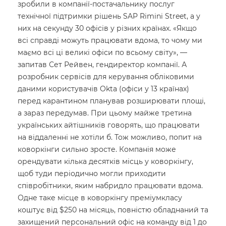
зробили в компанії-постачальнику послуг
технічної підтримки рішень SAP Rimini Street, а у
них на секунду 30 офісів у різних країнах. «Якщо
всі справді можуть працювати вдома, то чому ми
маємо всі ці великі офіси по всьому світу», —
запитав Сет Рейвен, гендиректор компанії. А
розробник сервісів для керування обліковими
даними користувачів Okta (офіси у 13 країнах)
перед карантином планував розширювати площі,
а зараз передумав. При цьому майже третина
українських айтішників говорять, що працювати
на віддаленні не хотіли б. Тож можливо, попит на
коворкінги сильно зросте. Компанія може
орендувати кілька десятків місць у коворкінгу,
щоб туди періодично могли приходити
співробітники, яким набридло працювати вдома.
Одне таке місце в коворкінгу преміумкласу
коштує від $250 на місяць, повністю обладнаний та
захищений персональний офіс на команду від 1 до