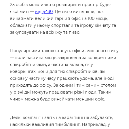
25 осіб з можливістю розширити простір будь-
якої миті —
від $430
. Це явно вигідніше, ніж
винаймати великий гарний офіс на 100 місць,
обладнати у ньому спортзали та ігрову кімнату та
закуповувати на всіх їжу та пиво.
Популярними також стануть офіси змішаного типу
— коли частина місць закріплена за конкретними
співробітниками, а частина вільна, як у
коворкінгах. Вони для тих співробітників, які
основну частину часу працюють удома, але іноді
приходять до офісу. За одним і тим самим столом
у різні дні можуть працювати різні люди. Таким
чином можна буде винаймати менший офіс.
Деякі компанії навіть на карантині не забувають,
наскільки важливий тимбілдинг. Наприклад, у