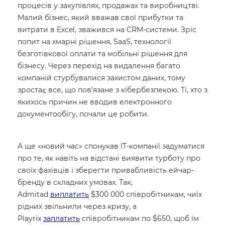
процесів у закупівлях, продажах та виробництві.
Малий бізнес, який вважав свої прибутки та
витрати в Excel, зважився на CRM-системи. Зріс
попит на хмарні рішення, SaaS, технології
безготівкової оплати та мобільні рішення для
бізнесу. Через перехід на видалення багато
компаній стурбувалися захистом даних, тому
зростає все, що пов’язане з кібербезпекою. Ті, хто з
якихось причин не вводив електронного
документообігу, почали це робити.
А ще «новий час» спонукав IT-компанії задуматися
про те, як навіть на відстані виявити турботу про
своїх фахівців і зберегти привабливість ейчар-
бренду в складних умовах. Так,
Admitad
виплатить
$300 000 співробітникам, чиїх
рідних звільнили через кризу, а
Playrix
заплатить
співробітникам по $650, щоб їм