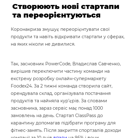
Створюють нові стартапи
та переорієнтуються
Коронакриза змушує переорієнтувати свої
продукти та навіть відкривати стартапи у сферах,
на яких ніколи не дивилися.
Так, засновник PowerCode, Владислав Савченко,
вирішив переключити частину команди на
екстрену розробку онлайн-супермаркету
Foodex24. За 2 тижні команда створила сайт,
орендувала склад, організувала постачання
продуктів та найняла кур’єрів. За словами
засновника, зараз сервіс має понад 1000
замовлень на день. Стартап ClassPass до
карантину допомагав підібрати програму для
фітнес-занять. Після закриття спортзалів доходи
компанії за 10 днів
впали
на 95% і вони