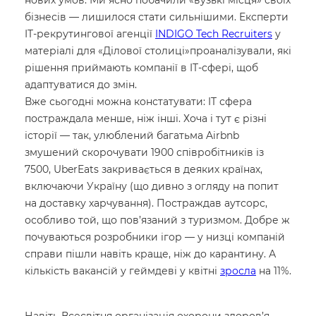
нових умов. Ми ясно побачили «вузькі місця» своїх
бізнесів — лишилося стати сильнішими. Експерти
IT-рекрутингової агенції
INDIGO Tech Recruiters
у
матеріалі для «Ділової столиці»проаналізували, які
рішення приймають компанії в IT-сфері, щоб
адаптуватися до змін.
Вже сьогодні можна констатувати: IT сфера
постраждала менше, ніж інші. Хоча і тут є різні
історії — так, улюблений багатьма Airbnb
змушений скорочувати 1900 співробітників із
7500, UberEats закривається в деяких країнах,
включаючи Україну (що дивно з огляду на попит
на доставку харчування). Постраждав аутсорс,
особливо той, що пов’язаний з туризмом. Добре ж
почуваються розробники ігор — у низці компаній
справи пішли навіть краще, ніж до карантину. А
кількість вакансій у геймдеві у квітні
зросла
на 11%.