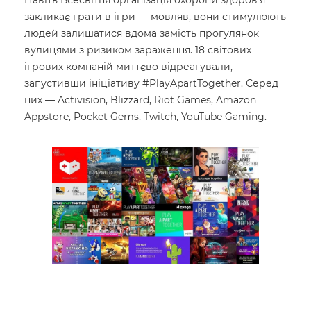
Навіть Всесвітня організація охорони здоров’я
закликає грати в ігри — мовляв, вони стимулюють
людей залишатися вдома замість прогулянок
вулицями з ризиком зараження. 18 світових
ігрових компаній миттєво відреагували,
запустивши ініціативу #PlayApartTogether. Серед
них — Activision, Blizzard, Riot Games, Amazon
Appstore, Pocket Gems, Twitch, YouTube Gaming.