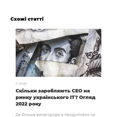
Схожі статті
C-level
C-leve
т
Скільки заробляють СЕО на
Огл
T в
ринку українського IT? Огляд
для
2022 року
укр
Де більша винагорода: в продуктових чи
Оста