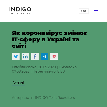
UA
Як коронавірус змінює
IT-сферу в Україні та
світі
Опубліковано: 26.05.2020
|
Оновлено:
07.08.2026
|
Переглянуто: 8150
C-level
Автор статті: INDIGO Tech Recruiters