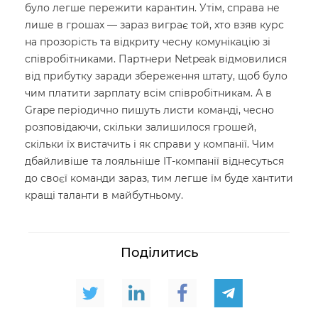
було легше пережити карантин. Утім, справа не
лише в грошах — зараз виграє той, хто взяв курс
на прозорість та відкриту чесну комунікацію зі
співробітниками. Партнери Netpeak відмовилися
від прибутку заради збереження штату, щоб було
чим платити зарплату всім співробітникам. А в
Grape періодично пишуть листи команді, чесно
розповідаючи, скільки залишилося грошей,
скільки їх вистачить і як справи у компанії. Чим
дбайливіше та лояльніше IT-компанії віднесуться
до своєї команди зараз, тим легше їм буде хантити
кращі таланти в майбутньому.
Поділитись