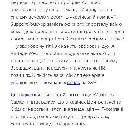
мережі партнерських програм Admitad
замовляють піцу і вся команда збирається на
спільну вечерю у Zoom. В українській компанії
SupportYourApp замість офісного спортзалу всією
командою проводять спортивні тренування через
Zoom. І ми в Indigo Tech Recruiters робимо те саме
— у здоровому тілі, як кажуть, здоровий дух. А
Vintage Web Production іноді включають Zoom
просто так, щоб створити ефект офісного шуму.
Заощаджувати передусім планують на HR-
позиціях. Кількість вакансій для ейчарів в
українських IT-компаніях
впала
на 63%.
Дослідження
інвестиційного фонду AVentures
Capital підтверджує, що в країнах Центральної та
Східної Європи аналогічна тенденція — IT-компанії
насамперед економитимуть на рекрутерах,
сейлзах та фахівцях з маркетингу.