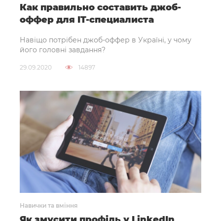
Как правильно составить джоб-
оффер для IT-специалиста
Навіщо потрібен джоб-оффер в Україні, у чому
його головні завдання?
29.09.2020
14897
Навички та вміння
Як змусити профіль у LinkedIn