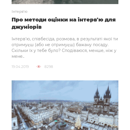
Інтерв'ю
Про методи оцінки на інтерв'ю для
джуніорів
Інтерв'ю, співбесіда, розмова, в результаті якої ти
отримуєш (або не отримуєш) бажану посаду.
Скільки їх у тебе було? Сподіваюся, менше, ніж у
мене..
19.04.2019
8298