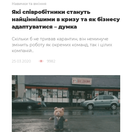
Навички та вміння
Які співробітники стануть
найціннішими в кризу та як бізнесу
адаптуватися – думка
Скільки б не тривав карантин, він неминуче
змінить роботу як окремих команд, так і цілих
компаній..
25.03.2020
9982