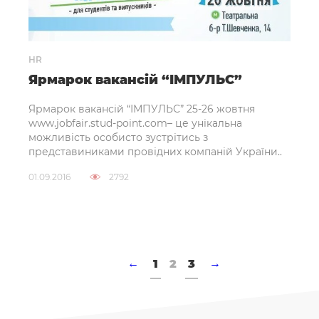
HR
Ярмарок вакансій “ІМПУЛЬС”
Ярмарок вакансій “ІМПУЛЬС” 25-26 жовтня
www.jobfair.stud-point.com– це унікальна
можливість особисто зустрітись з
представиниками провідних компаній України..
01.09.2016
2792
←
1
2
3
→