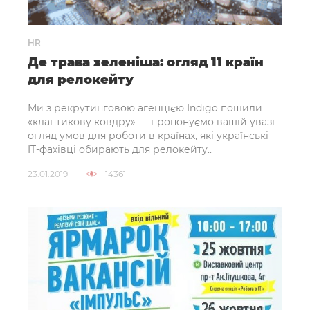
HR
Де трава зеленіша: огляд 11 країн
для релокейту
Ми з рекрутинговою агенцією Indigo пошили
«клаптикову ковдру» — пропонуємо вашій увазі
огляд умов для роботи в країнах, які українські
IT-фахівці обирають для релокейту..
23.01.2019
14361