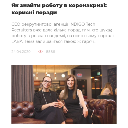
Як знайти роботу в коронакризі:
корисні поради
СЕО рекрутингової агенції INDIGO Tech
Recruiters вже дала кілька порад тим, хто шукає
роботу в розпал пандемії, на освітньому порталі
LABA. Тема залишається такою ж гаряч..
24.04.2020
8886