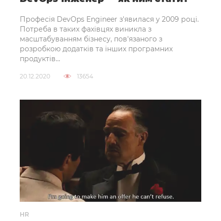
Професія DevOps Engineer з'явилася у 2009 році.
Потреба в таких фахівцях виникла з
масштабуванням бізнесу, пов'язаного з
розробкою додатків та інших програмних
продуктів...
20.12.2020
13654
HR