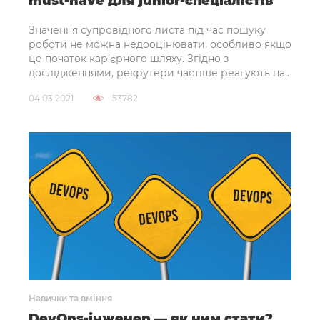
must-have для junior-спеціалістів
Значення супровідного листа під час пошуку
роботи не можна недооцінювати, особливо якщо
це початок кар’єрного шляху. Згідно з
дослідженнями, рекрутери частіше реагують на..
04.03.2021
53782
Навички та вміння
DevOps-інженер — як ним стати?