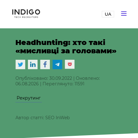
UA
Headhunting: хто такі
«мисливці за головами»
Опубліковано: 30.09.2022
|
Оновлено:
06.08.2026
|
Переглянуто: 11591
Рекрутинг
Автор статті: SEO InWeb