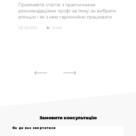
Приймайте статтю з практичними
ру з
рекомендаціями профі на тему: як вибрати
Чому
агенцію і як з нею гармонійно працювати
гуля
ок,
безл
08.09.2015
6 146
итися
пост
спів
спіл
27.11.
Замовити консультацію
Як до вас звертатися