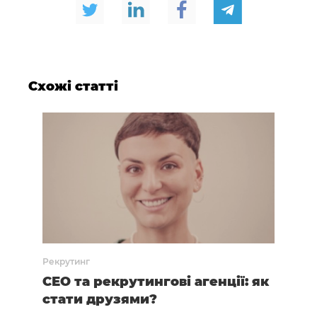
Схожі статті
Рекрутинг
Рекр
ду?
СЕО та рекрутингові агенції: як
Бер
стати друзями?
неб
втр