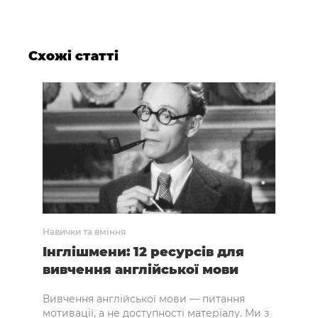
Схожі статті
Навички та вміння
Навич
Інглішмени: 12 ресурсів для
Та
вивчення англійської мови
ефе
Вивчення англійської мови — питання
Час 
мотивації, а не доступності матеріалу. Ми з
витр