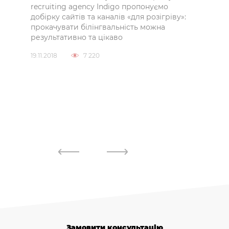
а —
recruiting agency Indigo пропонуємо
резу
добірку сайтів та каналів «для розігріву»:
ефек
—
прокачувати білінгвальність можна
що с
я
результативно та цікаво
кіль
брат
19.11.2018
7 220
конц
зрос
23.09
Замовити консультацію