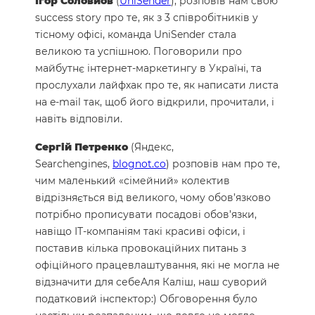
Ігор Соловйов
(
UniSender
), розповів нам свою
success story про те, як з 3 співробітників у
тісному офісі, команда UniSender стала
великою та успішною. Поговорили про
майбутнє інтернет-маркетингу в Україні, та
прослухали лайфхак про те, як написати листа
на e-mail так, щоб його відкрили, прочитали, і
навіть відповіли.
Сергій Петренко
(Яндекс,
Searchengines,
blognot.co
) розповів нам про те,
чим маленький «сімейний» колектив
відрізняється від великого, чому обов’язково
потрібно прописувати посадові обов’язки,
навіщо ІТ-компаніям такі красиві офіси, і
поставив кілька провокаційних питань з
офіційного працевлаштування, які не могла не
відзначити для себеАля Каліш, наш суворий
податковий інспектор:) Обговорення було