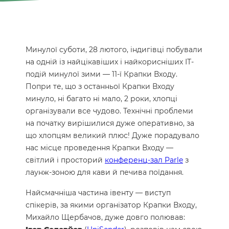
Минулої суботи, 28 лютого, індигівці побували
на одній із найцікавіших і найкорисніших ІТ-
подій минулої зими — 11-ї Крапки Входу.
Попри те, що з останньої Крапки Входу
минуло, ні багато ні мало, 2 роки, хлопці
організували все чудово. Технічні проблеми
на початку вирішилися дуже оперативно, за
що хлопцям великий плюс! Дуже порадувало
нас місце проведення Крапки Входу —
світлий і просторий
конференц-зал Parle
з
лаунж-зоною для кави й печива поїдання.
Найсмачніша частина івенту — виступ
спікерів, за якими організатор Крапки Входу,
Михайло Щербачов, дуже довго полював: