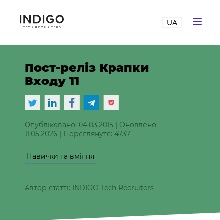
UA
Пост-реліз Крапки
Входу 11
Опубліковано: 04.03.2015
|
Оновлено:
11.05.2026
|
Переглянуто: 4737
Навички та вміння
Автор статті: INDIGO Tech Recruiters