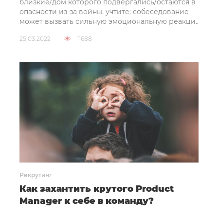
близкие/дом которого подвергались/остаются в
опасности из-за войны, учтите: собеседование
может вызвать сильную эмоциональную реакци..
25.03.2022
11688
Рекрутинг
Как захантить крутого Product
Manager к себе в команду?