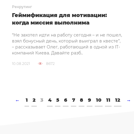
Рекрутинг
Геймификация для мотивации:
когда миссия выполнима
“Не захотел идти на работу сегодня – и не пошел,
взял бонусный день, который выиграл в квесте”,
– рассказывает Олег, работающий в одной из IT-
компаний Киева. Давайте разб..
10.08.2021
8672
←
1
2
3
4
5
6
7
8
9
10
11
12
→