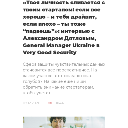
«Твоя личность сливается с
твоим стартапом: если все
хорошо – и тебя драйвит,
если плохо – ты тоже
“падаешь”»: интервью с
Александром Дятловым,
General Manager Ukraine в
Very Good Security
Сфера защиты чувствительных данных
становится все перспективнее. На
каком участке этот «океан» пока
голубой? На какие еще ниши
обратить внимание стартаперам,
чтобы улетет..
07.12.2020
11144