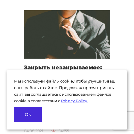
Закрыть незакрываемое:
что такое Executive search?
Мы используем файлы cookie, чтобы улучшить ваш
Ищем лучших кандидатов
опыт работы с сайтом. Продолжая просматривать
на топовые вакансии
сайт, вы соглашаетесь с использованием файлов
cookie в соответствии с
Privacy Policy.
Что такое executive search, кому
поможет и как подобрать агентство,
которое поможет найти топового
Ok
специалиста — разбираемся дальше...
04.08.2021
14655