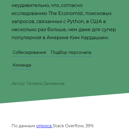
неудивительно, что, согласно
исследованию The Economist, поисковых
запросов, связанных с Python, в США в
несколько раз больше, чем даже для супер
популярной в Америке Ким Кардашьян.
Собеседования
Подбор персонала
Команда
Автор: Татьяна Демахина
По данным
опроса
Stack Overflow, 39%