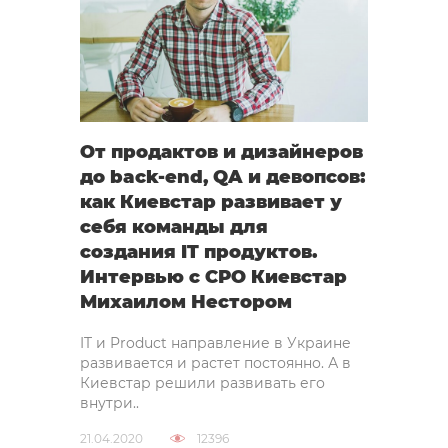
От продактов и дизайнеров
до back-end, QA и девопсов:
как Киевстар развивает у
себя команды для
создания IT продуктов.
Интервью с СРО Киевстар
Михаилом Нестором
IT и Product направление в Украине
развивается и растет постоянно. А в
Киевстар решили развивать его
внутри..
21.04.2020
12396