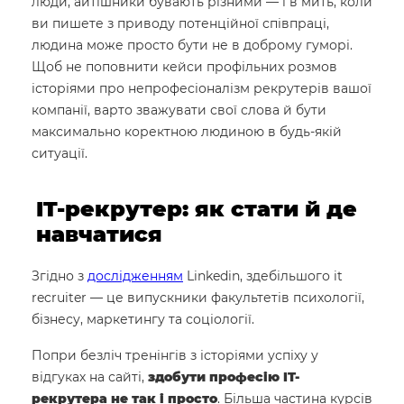
люди, айтішники бувають різними — і в мить, коли
ви пишете з приводу потенційної співпраці,
людина може просто бути не в доброму гуморі.
Щоб не поповнити кейси профільних розмов
історіями про непрофесіоналізм рекрутерів вашої
компанії, варто зважувати свої слова й бути
максимально коректною людиною в будь-якій
ситуації.
IT-рекрутер: як стати й де
навчатися
Згідно з
дослідженням
Linkedin, здебільшого it
recruiter — це випускники факультетів психології,
бізнесу, маркетингу та соціології.
Попри безліч тренінгів з історіями успіху у
відгуках на сайті,
здобути професію IT-
рекрутера не так і просто
. Більша частина курсів