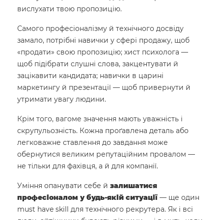
вислухати твою пропозицію.
Самого професіоналізму й технічного досвіду
замало, потрібні навички у сфері продажу, щоб
«продати» свою пропозицію; хист психолога —
щоб підібрати слушні слова, закцентувати й
зацікавити кандидата; навички в царині
маркетингу й презентації — щоб привернути й
утримати увагу людини.
Крім того, вагоме значення мають уважність і
скрупульозність. Кожна проґавлена деталь або
легковажне ставлення до завдання може
обернутися великим репутаційним провалом —
не тільки для фахівця, а й для компанії.
Уміння опанувати себе й
залишатися
професіоналом у будь-якій ситуації
— ще один
must have skill для технічного рекрутера. Як і всі