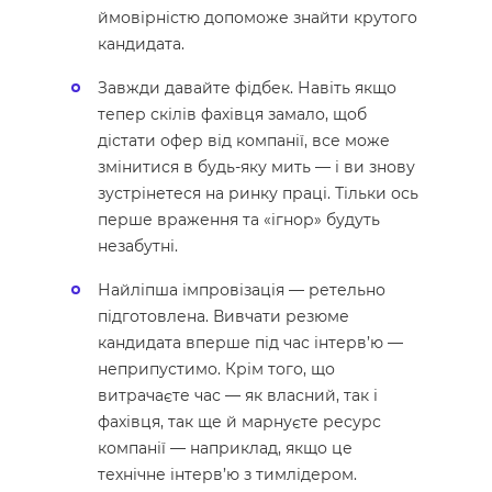
ймовірністю допоможе знайти крутого
кандидата.
Завжди давайте фідбек. Навіть якщо
тепер скілів фахівця замало, щоб
дістати офер від компанії, все може
змінитися в будь-яку мить — і ви знову
зустрінетеся на ринку праці. Тільки ось
перше враження та «ігнор» будуть
незабутні.
Найліпша імпровізація — ретельно
підготовлена. Вивчати резюме
кандидата вперше під час інтерв’ю —
неприпустимо. Крім того, що
витрачаєте час — як власний, так і
фахівця, так ще й марнуєте ресурс
компанії — наприклад, якщо це
технічне інтерв’ю з тимлідером.