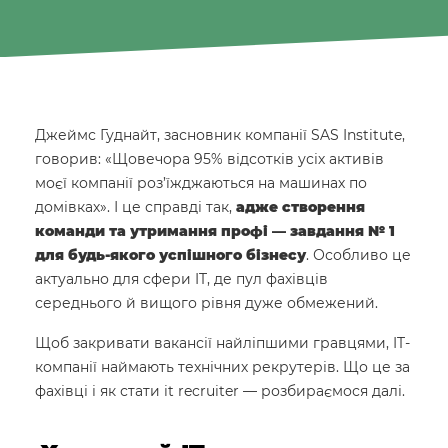
Джеймс Гуднайт, засновник компанії SAS Institute,
говорив: «Щовечора 95% відсотків усіх активів
моєї компанії роз’їжджаються на машинах по
домівках». І це справді так,
адже створення
команди та утримання профі — завдання № 1
для будь-якого успішного бізнесу
. Особливо це
актуально для сфери IT, де пул фахівців
середнього й вищого рівня дуже обмежений.
Щоб закривати вакансії найліпшими гравцями, IT-
компанії наймають технічних рекрутерів. Що це за
фахівці і як стати it recruiter — розбираємося далі.