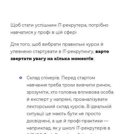
Щоб стати успішним IT-рекрутера, потрібно
навчатися у профі в цій сфері
Для того, щоб вибрати правильні курси й
упевнено стартувати в IT-рекрутингу,
варто
звертати увагу на кілька моментів
:
Склад спікерів. Перед стартом
навчання треба трохи вивчити ринок,
зрозуміти, хто головна впливова особа
й експерт у напрямі, проаналізувати
лекторський склад курсів. В ідеальній
ситуації це мають бути не просто
досвідчені, а ще й профі-практики —
наприклад, як у школі IT-рекрутерів в