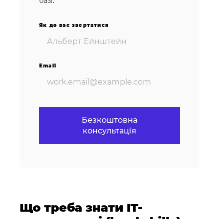
базі.
Як до вас звертатися
Email
Що треба знати IT-