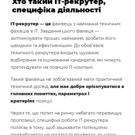
Хто такий IT-рекрутер,
специфіка діяльності
IT-рекрутер — це
фахівець з наймання технічних
фахівців в IT. Завдання цього фахівця —
зоптимізувати процес наймання, зробити його
швидким та ефективнішим. До обов’язків
технічного рекрутера входить шукання,
відбирання та оцінювання кандидатів, які можуть
претендувати на позицію IT-компанії.
Такий фахівець не зобов’язаний мати практичний
технічний досвід,
але має добре орієнтуватися в
головних поняттях, параметрах і
критеріях
позиції.
Через те, що попит на ринку набагато перевищує
пропозиції, специфіка роботи IT-рекрутера
полягає в тому, щоб зацікавити потенційно
привабливого кандидата та провести, як нитку