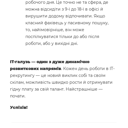
робочого дня. Це точно не та сфера, де
можна відсидіти з 9-ї до 18-ї в офісі й
вирушити додому відпочивати. Якщо
класний фахівець у пасивному пошуку,
то, найімовірніше, він може
поспілкуватися тільки до або після
роботи, або у вихідні дні.
IT-галузь — один з дуже динамічно
розвиткових напрямів
. Кожен день роботи в IT-
рекрутингу — це новий виклик собі та своїм
скілам, можливість швидко рости й отримувати
гідну плату за свій талант. Найстрашніше —
почати.
Успіхів!