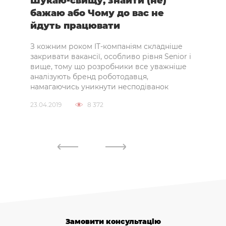
Шукаю-свищу, знайти (не)
Про
бажаю або Чому до вас не
рек
йдуть працювати
Гриз
кірк
З кожним роком IT-компаніям складніше
рекр
вами
закривати вакансії, особливо рівня Senior і
вище, тому що розробники все уважніше
04.09
аналізують бренд роботодавця,
намагаючись уникнути несподіванок
23.04.2019
8 372
Замовити консультацію