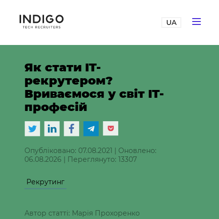
UA
Як стати IT-
рекрутером?
Вриваємося у світ IT-
професій
Опубліковано: 07.08.2021
|
Оновлено:
06.08.2026
|
Переглянуто: 13307
Рекрутинг
Автор статті: Марія Прохоренко