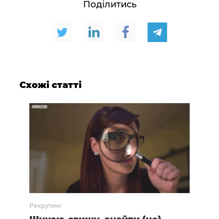
Поділитись
Схожі статті
Рекрутинг
Рекр