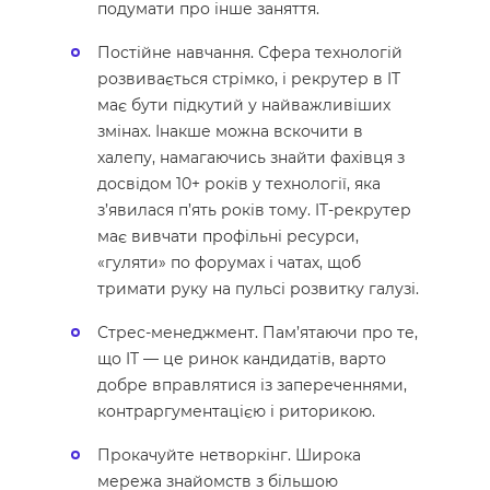
подумати про інше заняття.
Постійне навчання. Сфера технологій
розвивається стрімко, і рекрутер в IT
має бути підкутий у найважливіших
змінах. Інакше можна вскочити в
халепу, намагаючись знайти фахівця з
досвідом 10+ років у технології, яка
з’явилася п’ять років тому. IT-рекрутер
має вивчати профільні ресурси,
«гуляти» по форумах і чатах, щоб
тримати руку на пульсі розвитку галузі.
Стрес-менеджмент. Пам’ятаючи про те,
що IT — це ринок кандидатів, варто
добре вправлятися із запереченнями,
контраргументацією і риторикою.
Прокачуйте нетворкінг. Широка
мережа знайомств з більшою