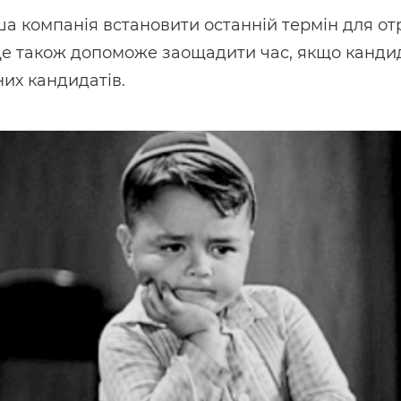
аша компанія встановити останній термін для от
 Це також допоможе заощадити час, якщо кандид
их кандидатів.