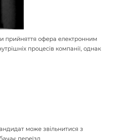
ти прийняття офера електронним
трішніх процесів компанії, однак
кандидат може звільнитися з
бачає переїзд.