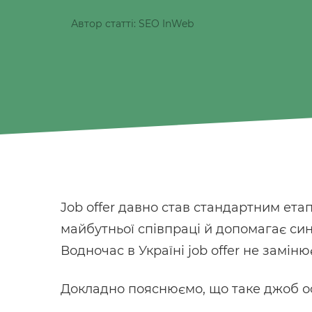
Автор статті: SEO InWeb
Job offer давно став стандартним ета
майбутньої співпраці й допомагає син
Водночас в Україні job offer не замін
Докладно пояснюємо, що таке джоб оф