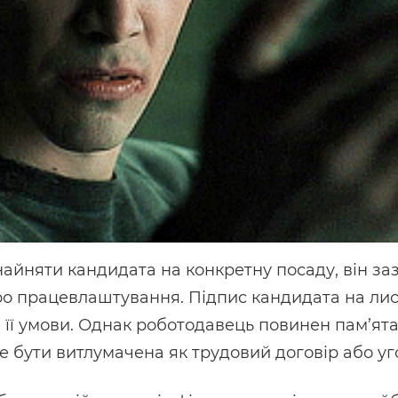
айняти кандидата на конкретну посаду, він за
ро працевлаштування. Підпис кандидата на лис
її умови. Однак роботодавець повинен пам’ята
е бути витлумачена як трудовий договір або уг