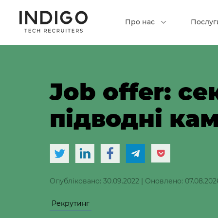
Про нас
Послуг
Job offer: се
підводні кам
Опубліковано: 30.09.2022
|
Оновлено: 07.08.202
Рекрутинг