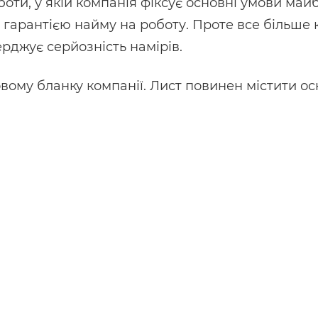
боти, у якій компанія фіксує основні умови майбу
є гарантією найму на роботу. Проте все більше
ерджує серйозність намірів.
овому бланку компанії. Лист повинен містити о