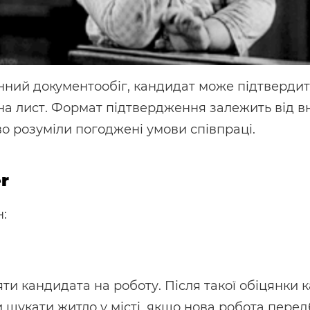
нний документообіг, кандидат може підтверди
а лист. Формат підтвердження залежить від вну
о розуміли погоджені умови співпраці.
r
:
яти кандидата на роботу. Після такої обіцянки 
 шукати житло у місті, якщо нова робота перед