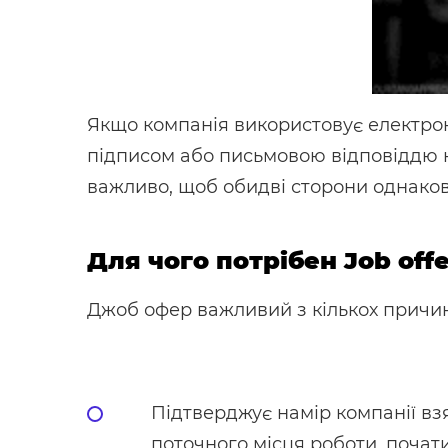
Якщо компанія використовує електро
підписом або письмовою відповіддю н
важливо, щоб обидві сторони однаков
Для чого потрібен Job offe
Джоб офер важливий з кількох причин
Підтверджує намір компанії вз
поточного місця роботи, почати