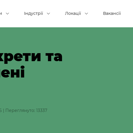
и
Індустрії
Локації
Вакансії
крети та
ені
6
|
Переглянуто: 13337