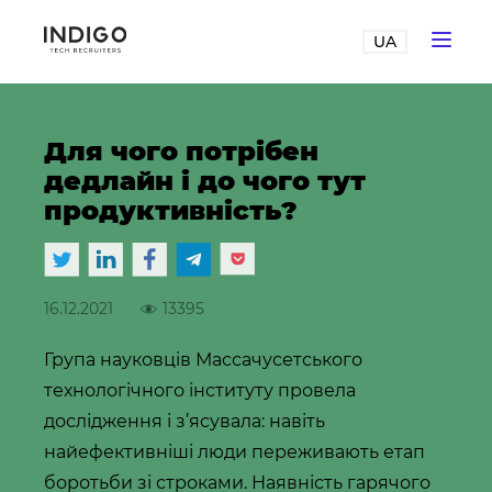
UA
Для чого потрібен
дедлайн і до чого тут
продуктивність?
16.12.2021
13395
Група науковців Массачусетського
технологічного інституту провела
дослідження і з’ясувала: навіть
найефективніші люди переживають етап
боротьби зі строками. Наявність гарячого