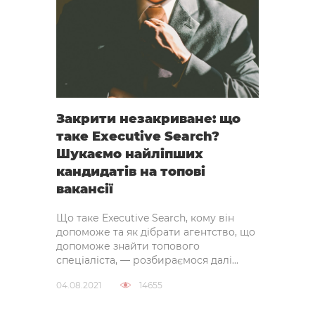
Закрити незакриване: що
таке Executive Search?
Шукаємо найліпших
кандидатів на топові
вакансії
Що таке Executive Search, кому він
допоможе та як дібрати агентство, що
допоможе знайти топового
спеціаліста, — розбираємося далі...
04.08.2021
14655