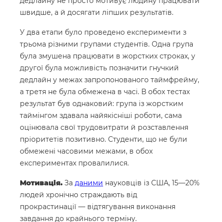
дедлайну не просто мотивує людину працювати
швидше, а й досягати ліпших результатів.
У два етапи було проведено експерименти з
трьома різними групами студентів. Одна група
була змушена працювати в жорстких строках, у
другої була можливість позначити гнучкий
дедлайн у межах запропонованого таймфрейму,
а третя не була обмежена в часі. В обох тестах
результат був однаковий: група із жорстким
таймінгом здавала найякісніші роботи, сама
оцінювала свої трудовитрати й розставлення
пріоритетів позитивно. Студенти, що не були
обмежені часовими межами, в обох
експериментах провалилися.
Мотивація.
За
даними
науковців із США, 15—20%
людей хронічно страждають від
прокрастинації — відтягування виконання
завдання до крайнього терміну.