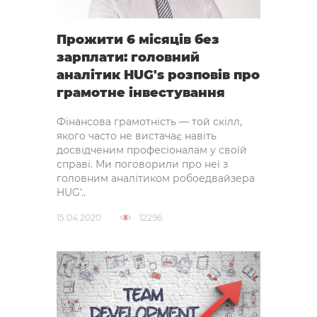
Прожити 6 місяців без
зарплати: головний
аналітик HUG's розповів про
грамотне інвестування
Фінансова грамотність — той скілл,
якого часто не вистачає навіть
досвідченим професіоналам у своїй
справі. Ми поговорили про неї з
головним аналітиком робоедвайзера
HUG'..
15.04.2020
12296