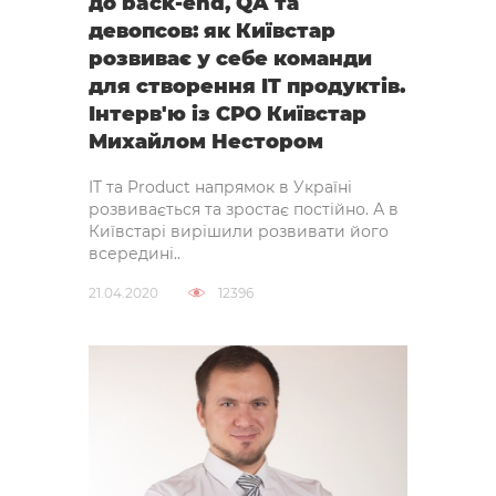
до back-end, QA та
девопсов: як Київстар
розвиває у себе команди
для створення IT продуктів.
Інтерв'ю із СРО Київстар
Михайлом Нестором
IT та Product напрямок в Україні
розвивається та зростає постійно. А в
Київстарі вирішили розвивати його
всередині..
21.04.2020
12396