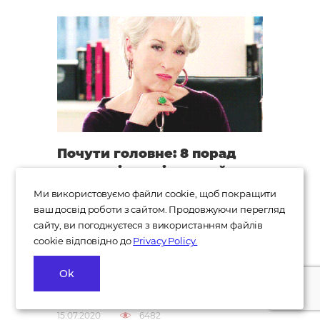
Почути головне: 8 порад
щодо оцінки цінностей топ-
кандидата
Ми використовуємо файли cookie, щоб покращити
ваш досвід роботи з сайтом. Продовжуючи перегляд
Ціна помилки при наймі топ-
сайту, ви погоджуєтеся з використанням файлів
менеджера вкрай висока і може
cookie відповідно до
Privacy Policy.
коштувати бізнесові самого бізнесу.
Окрім досвіду, знань та навичок, при
Ok
executive search особливу увагу слід
при..
15.07.2020
6482