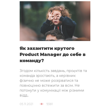
Як захантити крутого
Product Manager до себе в
команду?
Згодом кількість завдань, проєктів та
команда зростають, а керівник
фізично не може розірватися та
повноцінно встежити за всім. Не
потонути у комунікації між різними
відд..
05.11.2021
9381