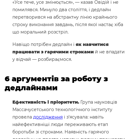
«Усе тече, усе змінюється», — казав Овідій і не
помилявся. Минуло два століття, і дедлайн
перетворився на абстрактну лінію крайнього
строку виконання завдань, після якої настає хіба
що моральний розстріл.
Навіщо потрібен дедлайн і
як навчитися
працювати з гарячими строками
й не впадати
у відчай — розбираємося.
6 аргументів за роботу з
дедлайнами
Ефективність і пріоритети.
Група науковців
Массачусетського технологічного інституту
провела
дослідження
і з’ясувала: навіть
найефективніші люди переживають етап
боротьби зі строками. Наявність гарячого