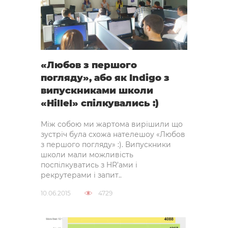
«Любов з першого
погляду», або як Indigo з
випускниками школи
«Hillel» спілкувались :)
Між собою ми жартома вирішили що
зустріч була схожа нателешоу «Любов
з першого погляду» :). Випускники
школи мали можливість
поспілкуватись з HR’ами і
рекрутерами і запит..
10.06.2015
4729