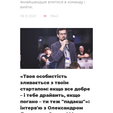
якнайшвидше влитися в команду і
вийти..
08.10.2020
13643
«Твоя особистість
зливається з твоїм
стартапом: якщо все добре
– і тебе драйвить, якщо
погано – ти теж "падаєш"»:
інтерв'ю з Олександром