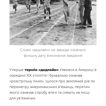
Слово «дедлайн» не завжди означало
фінішну дату виконання завдання
Уперше
термін «дедлайн»
з’явився в Америці в
середині XIX століття і буквально означав
«розстрільну лінію». Ішлося про земляний рів по
периметру американських в’язниць, перетин
якого означав спробу втечі та смерть на місці
для ув’язнених.