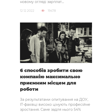
новому огляді зарплат...
12.12.2022
19478
6 способів зробити свою
компанію максимально
приємним місцем для
роботи
За результатами опитування на ДОУ,
IT-фахівці високо цінують професійне
зростання. Саме задля нього 54% ​​