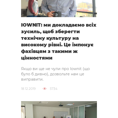
IOWNIT: ми докладаємо всіх
зусиль, щоб зберегти
технічну культуру на
високому рівні. Це імпонує
фахівцям з такими ж
цінностями
Якщо ви ще не чули про Iownit (що
було б дивно), дозвольте нам це
виправити.
18.12.2019
5734