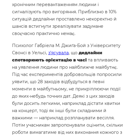
хронічним перевантаженням людини і
сигналізують про вигоряння. Приблизно в 10%
ситуацій дедлайни проставлено некоректно й
шансів встигнути зреалізувати задумане
своєчасно практично немає.
Психолог Габріела М. Джиґа-Бой з Університету
Свонсі в Уельсі,
з’ясувала
, що
дедлайни
спотворюють орієнтацію в часі
та впливають
на уявлення людини про найближче майбутнє.
Під час експериментів добровольців попросили
уявити, що 28 заходів відбудуться в певні
моменти в майбутньому, не прикріплюючи події
до яких-небудь точних дат. Деякі з цих заходів
були досить легкими, наприклад дістати квитки
на концерт, тоді як інші були складними й
важкими — наприклад розпланувати весілля.
Потім учасникам запропонували оцінити, скільки
роботи вимагатиме від них виконання кожного з