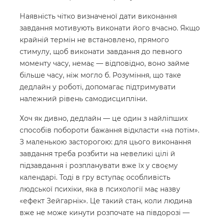
Наявність чітко визначеної дати виконання
завдання мотивують виконати його вчасно. Якщо
крайній термін не встановлено, прямого
стимулу, щоб виконати завдання до певного
моменту часу, немає — відповідно, воно займе
більше часу, ніж могло б. Розуміння, що таке
дедлайн у роботі, допомагає підтримувати
належний рівень самодисципліни.
Хоч як дивно, дедлайн — це один з найліпших
способів побороти бажання відкласти «на потім».
З маленькою засторогою: для цього виконання
завдання треба розбити на невеликі цілі й
підзавдання і розпланувати вже їх у своєму
календарі. Тоді в гру вступає особливість
людської психіки, яка в психології має назву
«ефект Зейгарнік». Це такий стан, коли людина
вже не може кинути розпочате на півдорозі —