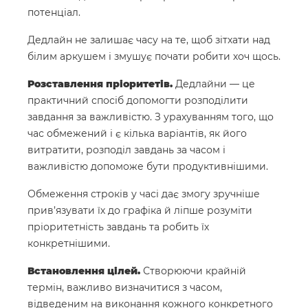
потенціал.
Дедлайн не залишає часу на те, щоб зітхати над
білим аркушем і змушує почати робити хоч щось.
Розставлення пріоритетів.
Дедлайни — це
практичний спосіб допомогти розподілити
завдання за важливістю. З урахуванням того, що
час обмежений і є кілька варіантів, як його
витратити, розподіл завдань за часом і
важливістю допоможе бути продуктивнішими.
Обмеження строків у часі дає змогу зручніше
прив’язувати їх до графіка й ліпше розуміти
пріоритетність завдань та робить їх
конкретнішими.
Встановлення цілей.
Створюючи крайній
термін, важливо визначитися з часом,
відведеним на виконання кожного конкретного