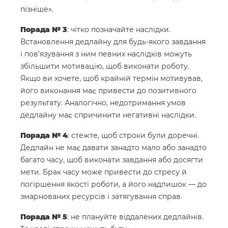
пізніше».
Порада № 3
: чітко позначайте наслідки.
Встановлення дедлайну для будь-якого завдання
і пов’язування з ним певних наслідків можуть
збільшити мотивацію, щоб виконати роботу.
Якщо ви хочете, щоб крайній термін мотивував,
його виконання має привести до позитивного
результату. Аналогічно, недотримання умов
дедлайну має спричинити негативні наслідки.
Порада № 4
: стежте, щоб строки були доречні.
Дедлайн не має давати занадто мало або занадто
багато часу, щоб виконати завдання або досягти
мети. Брак часу може привести до стресу й
погіршення якості роботи, а його надлишок — до
змарнованих ресурсів і затягування справ.
Порада № 5
: не плануйте віддалених дедлайнів.