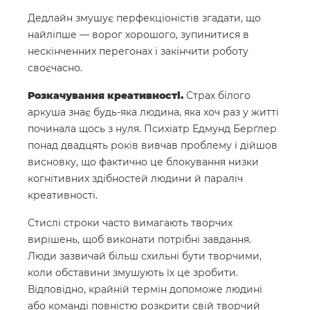
Дедлайн змушує перфекціоністів згадати, що
найліпше — ворог хорошого, зупинитися в
нескінченних перегонах і закінчити роботу
своєчасно.
Розкачування креативності.
Страх білого
аркуша знає будь-яка людина, яка хоч раз у житті
починала щось з нуля. Психіатр Едмунд Берґлер
понад двадцять років вивчав проблему і дійшов
висновку, що фактично це блокування низки
когнітивних здібностей людини й параліч
креативності.
Стислі строки часто вимагають творчих
вирішень, щоб виконати потрібні завдання.
Люди зазвичай більш схильні бути творчими,
коли обставини змушують їх це зробити.
Відповідно, крайній термін допоможе людині
або команді повністю розкрити свій творчий