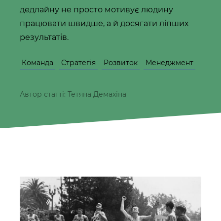
дедлайну не просто мотивує людину
працювати швидше, а й досягати ліпших
результатів.
Команда
Стратегія
Розвиток
Менеджмент
Автор статті: Тетяна Демахіна