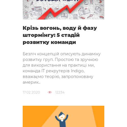
Крізь вогонь, воду й фазу
штормінгу: 5 стадій
розвитку команди
Безліч концепцій описують динаміку
розвитку груп. Простою та зручною
для використання на практиці ми,
команда IT рекрутерів Indigo,
вважаємо теорію, запропоновану
америк..
17.02.2020
12234