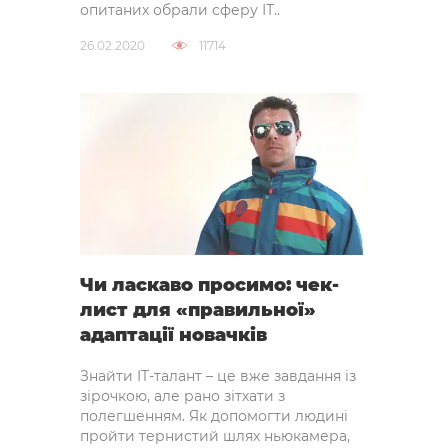
опитаних обрали сферу ІТ..
26.02.2020
11714
Чи ласкаво просимо: чек-
лист для «правильної»
адаптації новачків
Знайти IT-талант – це вже завдання із
зірочкою, але рано зітхати з
полегшенням. Як допомогти людині
пройти тернистий шлях ньюкамера,