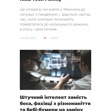
Це інтерв'ю ми взяли у Максима до
ситуації з пандемією і, здається, настає
час, коли компанії починають
повертатися до колишнього режиму,
а хтось і зростатиме..
04.06.2020
10360
Штучний інтелект замість
боса, фахівці з різноманіття
та бебі-бумери на заміну