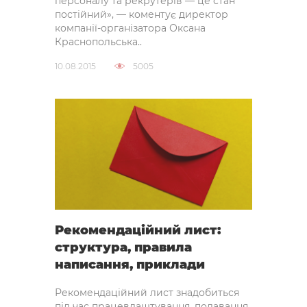
персоналу та рекрутерів — це стан
постійний», — коментує директор
компанії-організатора Оксана
Краснопольська..
10.08.2015
5005
Рекомендаційний лист:
структура, правила
написання, приклади
Рекомендаційний лист знадобиться
під час працевлаштування, подавання