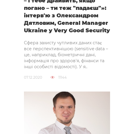
– і тебе драйвить, якщо
погано – ти теж "падаєш"»:
інтерв'ю з Олександром
Дятловим, General Manager
Ukraine у Very Good Security
Сфера захисту чутливих даних стає
все перспективнішою (sensitive data –
це, наприклад, біометричні дані,
інформація про здоров'я, фінанси та
інші особисті відомості). У я..
07.12.2020
11144