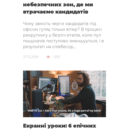
небезпечних зон, де ми
втрачаємо кандидатів
Чому замість черги кандидатів під
офісом гуляє тільки вітер? В процесі
рекрутингу є безліч етапів, коли пул
пошукачів поступово зменшується, і в
результаті на співбесіді,..
27.11.2019
5511
Екранні уроки: 6 епічних