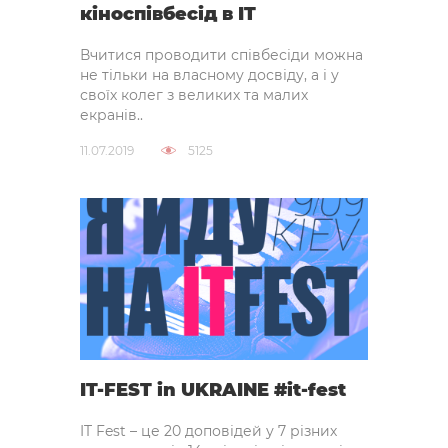
кіноспівбесід в IT
Вчитися проводити співбесіди можна
не тільки на власному досвіду, а і у
своїх колег з великих та малих
екранів..
11.07.2019
5125
IT-FEST in UKRAINE #it-fest
IT Fest – це 20 доповідей у ​​7 різних