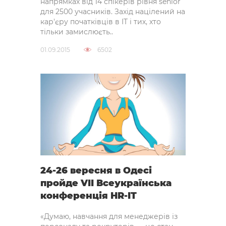
напрямках від 14 спікерів рівня senior
для 2500 учасників. Захід націлений на
кар'єру початківців в IT і тих, хто
тільки замислюєть..
01.09.2015
6502
24-26 вересня в Одесі
пройде VII Всеукраїнська
конференція HR-IT
«Думаю, навчання для менеджерів із