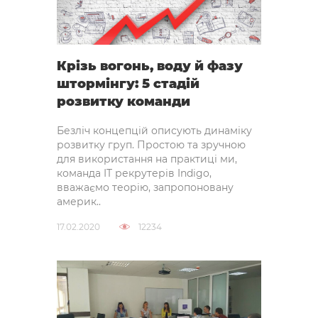
Крізь вогонь, воду й фазу
штормінгу: 5 стадій
розвитку команди
Безліч концепцій описують динаміку
розвитку груп. Простою та зручною
для використання на практиці ми,
команда IT рекрутерів Indigo,
вважаємо теорію, запропоновану
америк..
17.02.2020
12234