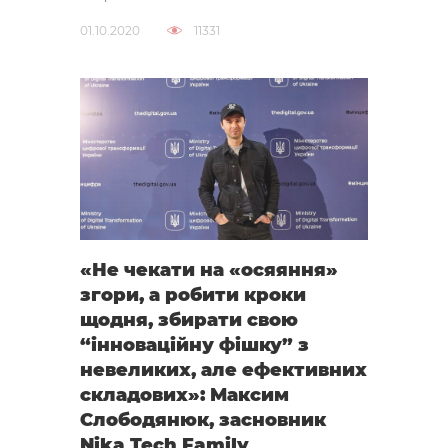
01.10.2020
11331
«Не чекати на «осяяння»
згори, а робити кроки
щодня, збирати свою
“інноваційну фішку” з
невеликих, але ефективних
складових»: Максим
Слободянюк, засновник
Nika Tech Family