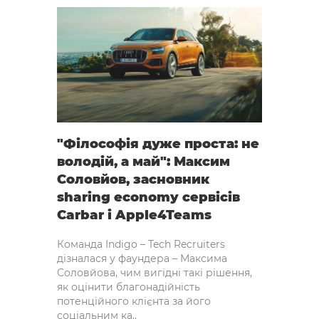
"Філософія дуже проста: не
володій, а май": Максим
Соловйов, засновник
sharing economy сервісів
Carbar і Apple4Teams
Команда Indigo – Tech Recruiters
дізналася у фаундера – Максима
Соловйова, чим вигідні такі рішення,
як оцінити благонадійність
потенційного клієнта за його
соціальним ка..