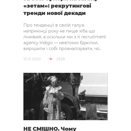
«зетам»: рекрутингові
тренди нової декади
Про тенденції в своїй галузі
наприкінці року не пише хіба що
лінивий, а оскільки ми з it recruitment
agency Indigo — невтомні бджілки,
вирішили і собі проаналізувати, чо..
13.01.2020
5328
НЕ СМІШНО. Чому