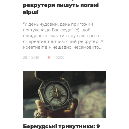
рекрутери пишуть погані
вірші
“У день чудовий, день пригожий
постукала до Вас сюди” (с), щоб
швиденько сказати пару слів про те,
як креативіт вітчизняний рекрутер. А
креативіт він нещадно, несамовито,..
28.11.2019
10206
Бермудські трикутники: 9