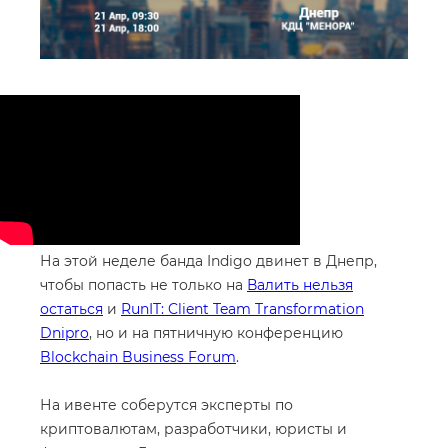
На этой неделе банда Indigo двинет в Днепр,
чтобы попасть не только на
Валить нельзя
остаться
и
RunIT: Client Team Transformation
Dnipro
, но и на пятничную конференцию
Blockchain Business Forum
.
На ивенте соберутся эксперты по
криптовалютам, разработчики, юристы и