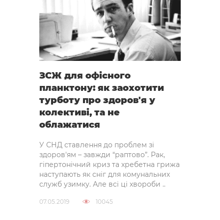
ЗСЖ для офісного
планктону: як заохотити
турботу про здоров'я у
колективі, та не
облажатися
У СНД ставлення до проблем зі
здоров'ям – завжди “раптово”. Рак,
гіпертонічний криз та хребетна грижа
наступають як сніг для комунальних
служб узимку. Але всі ці хвороби ..
07.05.2019
10045