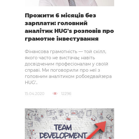
Прожити 6 місяців без
зарплати: головний
аналітик HUG's розповів про
грамотне інвестування
Фінансова грамотність — той скілл,
якого часто не вистачає навіть
досвідченим професіоналам у своїй
справі. Ми поговорили про неї з
головним аналітиком робоедвайзера
HUG'..
15.04.2020
12296