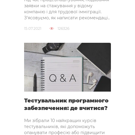
заявки на стажування у відому
компанію і для трудової імміграції.
З’ясовуємо, як написати рекомендаці..
15.07.2021
126326
Тестувальник програмного
забезпечення: де вчитися?
Ми зібрали 10 найкращих курсів
тестувальників, які допоможуть
опанувати професію або підвищити