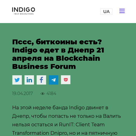
UA
Пссс, биткоины есть?
Indigo едет в Днепр 21
апреля на Blockchain
Business Forum
19.04.2017
4184
На этой неделе банда Indigo двинет в
Днепр, чтобы попасть не только на Валить
нельзя остаться и RunIT: Client Team
Transformation Dnipro, но и на пятничную