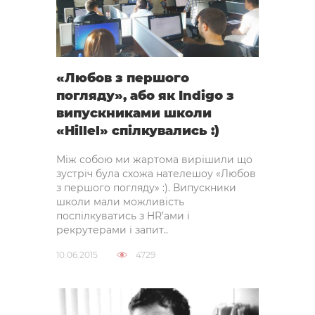
«Любов з першого
погляду», або як Indigo з
випускниками школи
«Hillel» спілкувались :)
Між собою ми жартома вирішили що
зустріч була схожа нателешоу «Любов
з першого погляду» :). Випускники
школи мали можливість
поспілкуватись з HR’ами і
рекрутерами і запит..
10.06.2015
4729