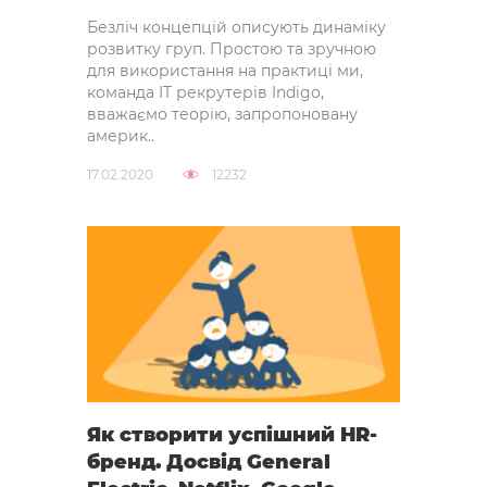
Безліч концепцій описують динаміку
розвитку груп. Простою та зручною
для використання на практиці ми,
команда IT рекрутерів Indigo,
вважаємо теорію, запропоновану
америк..
17.02.2020
12232
Як створити успішний HR-
бренд. Досвід General