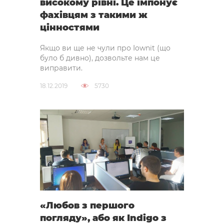
високому рівні. Це імпонує
фахівцям з такими ж
цінностями
Якщо ви ще не чули про Iownit (що
було б дивно), дозвольте нам це
виправити.
18.12.2019
5730
«Любов з першого
погляду», або як Indigo з