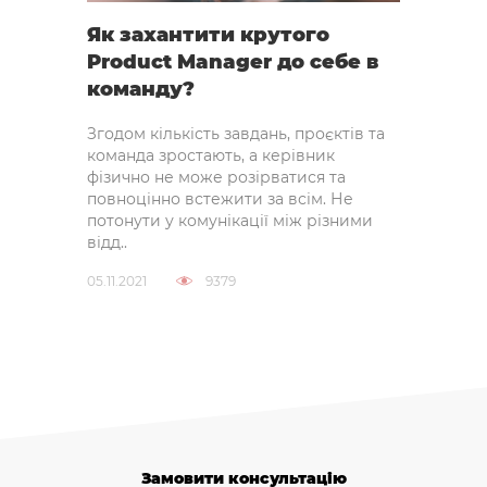
Як захантити крутого
Product Manager до себе в
команду?
Згодом кількість завдань, проєктів та
команда зростають, а керівник
фізично не може розірватися та
повноцінно встежити за всім. Не
потонути у комунікації між різними
відд..
05.11.2021
9379
Замовити консультацію