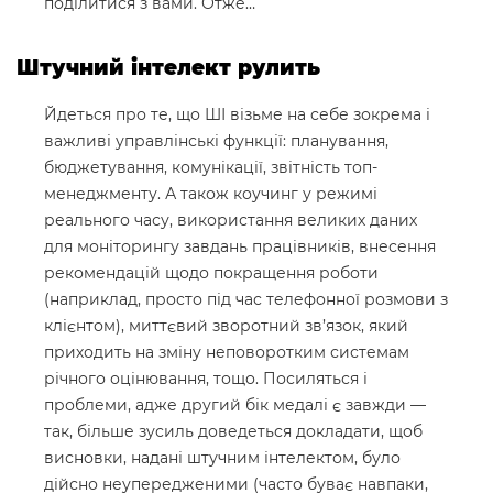
поділитися з вами. Отже…
Штучний інтелект рулить
Йдеться про те, що ШІ візьме на себе зокрема і
важливі управлінські функції: планування,
бюджетування, комунікації, звітність топ-
менеджменту. А також коучинг у режимі
реального часу, використання великих даних
для моніторингу завдань працівників, внесення
рекомендацій щодо покращення роботи
(наприклад, просто під час телефонної розмови з
клієнтом), миттєвий зворотний зв’язок, який
приходить на зміну неповоротким системам
річного оцінювання, тощо. Посиляться і
проблеми, адже другий бік медалі є завжди —
так, більше зусиль доведеться докладати, щоб
висновки, надані штучним інтелектом, було
дійсно неупередженими (часто буває навпаки,