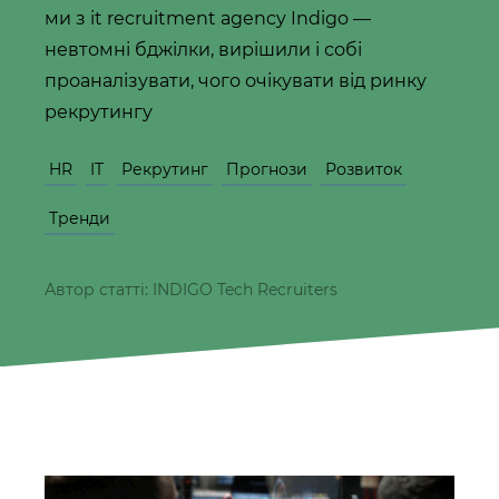
ми з it recruitment agency Indigo —
невтомні бджілки, вирішили і собі
проаналізувати, чого очікувати від ринку
рекрутингу
HR
IT
Рекрутинг
Прогнози
Розвиток
Тренди
Автор статті: INDIGO Tech Recruiters