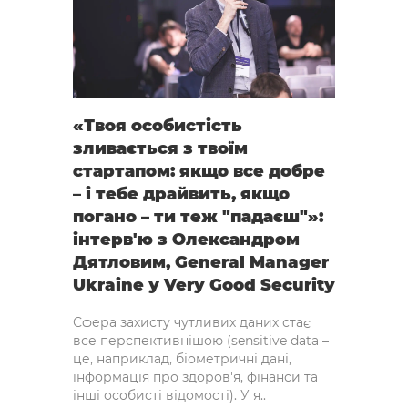
«Твоя особистість
зливається з твоїм
стартапом: якщо все добре
– і тебе драйвить, якщо
погано – ти теж "падаєш"»:
інтерв'ю з Олександром
Дятловим, General Manager
Ukraine у Very Good Security
Сфера захисту чутливих даних стає
все перспективнішою (sensitive data –
це, наприклад, біометричні дані,
інформація про здоров'я, фінанси та
інші особисті відомості). У я..