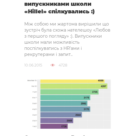
випускниками школи
«Hillel» спілкувались :)
Між собою ми жартома вирішили що
зустріч була схожа нателешоу «Любов
з першого погляду» :). Випускники
школи мали можливість
поспілкуватись з HR’ами і
рекрутерами і запит..
10.06.2015
4728