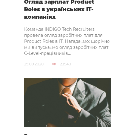
Огляд зарплат Product
Roles в українських IT-
компаніях
Команда INDIGO Tech Recruiters
провела огляд заробітних плат для
Product Roles в IT. Нагадаємо: щорічно
ми випускаємо огляд заробітних плат
C-Level-працівників...
25.09.2020
23940