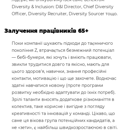
Diversity & Inclusion: D&I Director, Chief Diversity
Officer, Diversity Recruiter, Diversity Sourcer тощо.
Залучення працівників 65+
Поки компанії шукають підходи до таємничого
покоління Z, втрачається безмежний потенціал
— бебі-бумери, які хочуть і вміють працювати,
звикли трудитися довго та якісно, мають для
цього здоров’я, навички, знання професійні
контакти, мотивацію і що ще захочете. Водночас
здатні навчатися новому (проте програми
розвитку необхідно адаптувати до їхніх потреб).
Зрілі таланти вносять додаткове різноманіття в
колектив, таке корисне і вигідне з погляду
креативності та інновацій у команді. Цікаво, що
саме ця вікова група потенційних кандидатів, а
не «зети», є найбільш швидкозростаючою в світі.