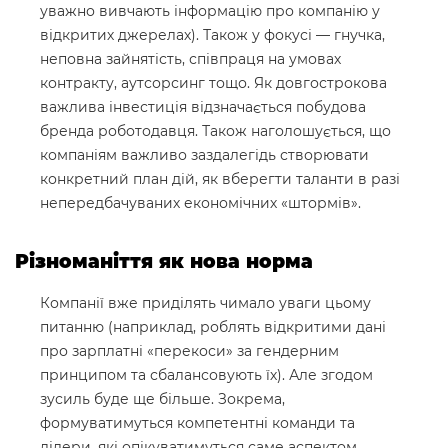
уважно вивчають інформацію про компанію у
відкритих джерелах). Також у фокусі — гнучка,
неповна зайнятість, співпраця на умовах
контракту, аутсорсинг тощо. Як довгострокова
важлива інвестиція відзначається побудова
бренда роботодавця. Також наголошується, що
компаніям важливо заздалегідь створювати
конкретний план дій, як вберегти таланти в разі
непередбачуваних економічних «штормів».
Різноманіття як нова норма
Компанії вже приділять чимало уваги цьому
питанню (наприклад, роблять відкритими дані
про зарплатні «перекоси» за гендерним
принципом та сбалансовують їх). Але згодом
зусиль буде ще більше. Зокрема,
формуватимуться компетентні команди та
лідери, які опікуватимуться саме аспектом