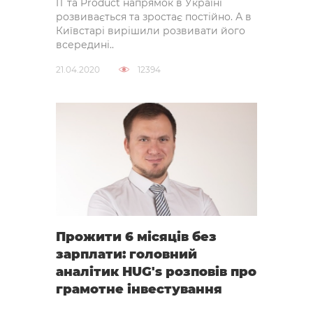
IT та Product напрямок в Україні
розвивається та зростає постійно. А в
Київстарі вирішили розвивати його
всередині..
21.04.2020
12394
Прожити 6 місяців без
зарплати: головний
аналітик HUG's розповів про
грамотне інвестування