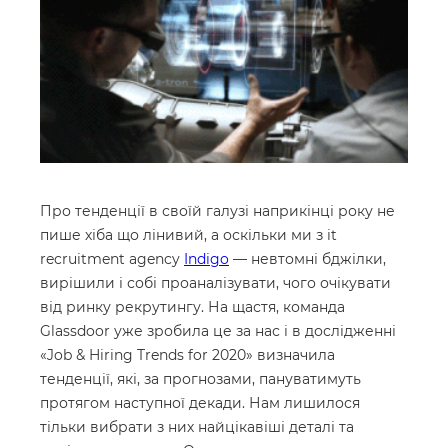
Про тенденції в своїй галузі наприкінці року не
пише хіба що лінивий, а оскільки ми з it
recruitment agency
Indigo
— невтомні бджілки,
вирішили і собі проаналізувати, чого очікувати
від ринку рекрутингу. На щастя, команда
Glassdoor уже зробила це за нас і в дослідженні
«Job & Hiring Trends for 2020» визначила
тенденції, які, за прогнозами, пануватимуть
протягом наступної декади. Нам лишилося
тільки вибрати з них найцікавіші деталі та