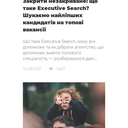
Закрити незакриване: що
таке Executive Search?
Шукаємо найліпших
кандидатів на топові
вакансії
Що таке Executive Search, кому він
допоможе та як дібрати агентство, що
допоможе знайти топового
спеціаліста, — розбираємося далі...
04.08.2021
14651