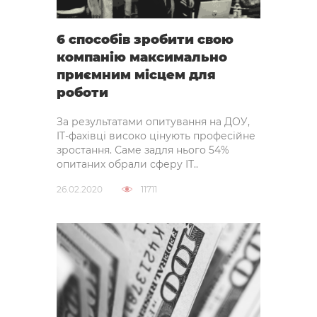
6 способів зробити свою
компанію максимально
приємним місцем для
роботи
За результатами опитування на ДОУ,
IT-фахівці високо цінують професійне
зростання. Саме задля нього 54% ​​
опитаних обрали сферу ІТ..
26.02.2020
11711