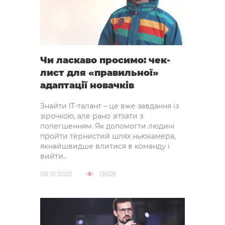
Чи ласкаво просимо: чек-
лист для «правильної»
адаптації новачків
Знайти IT-талант – це вже завдання із
зірочкою, але рано зітхати з
полегшенням. Як допомогти людині
пройти тернистий шлях ньюкамера,
якнайшвидше влитися в команду і
вийти..
08.10.2020
13638