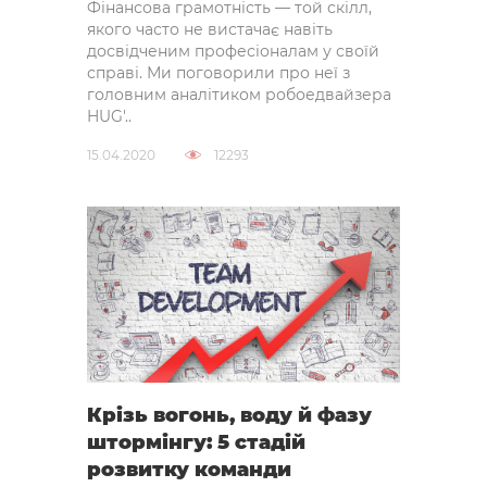
Фінансова грамотність — той скілл,
якого часто не вистачає навіть
досвідченим професіоналам у своїй
справі. Ми поговорили про неї з
головним аналітиком робоедвайзера
HUG'..
15.04.2020
12293
Крізь вогонь, воду й фазу
штормінгу: 5 стадій
розвитку команди