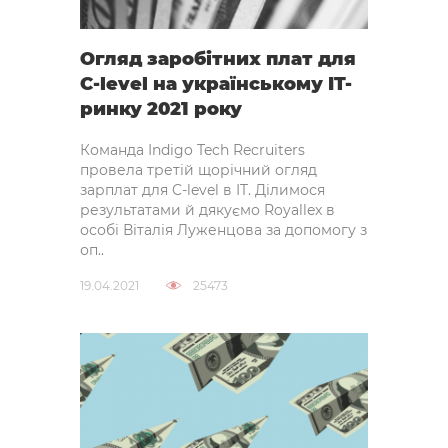
Огляд заробітних плат для
C-level на українському IT-
ринку 2021 року
Команда Indigo Tech Recruiters
провела третій щорічний огляд
зарплат для C-level в IT. Ділимося
результатами й дякуємо Royallex в
особі Віталія Луженцова за допомогу з
оп..
19.04.2021
25473