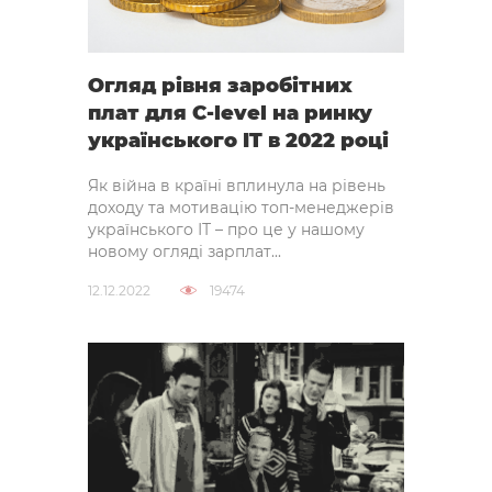
Огляд рівня заробітних
плат для C-level на ринку
українського IT в 2022 році
Як війна в країні вплинула на рівень
доходу та мотивацію топ-менеджерів
українського ІТ – про це у нашому
новому огляді зарплат...
12.12.2022
19474