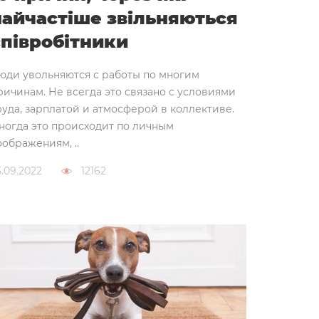
найчастіше звільняються
співробітники
юди увольняются с работы по многим
ричинам. Не всегда это связано с условиями
руда, зарплатой и атмосферой в коллективе.
ногда это происходит по личным
оображениям, ..
5.09.2022
12162