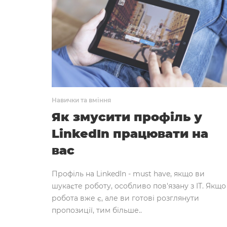
Навички та вміння
Як змусити профіль у
LinkedIn працювати на
вас
Профіль на LinkedIn - must have, якщо ви
шукаєте роботу, особливо пов'язану з IT. Якщо
робота вже є, але ви готові розглянути
пропозиції, тим більше..