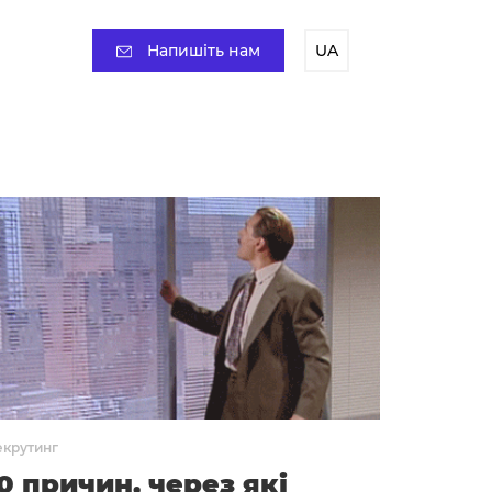
Напишіть нам
UA
екрутинг
0 причин, через які