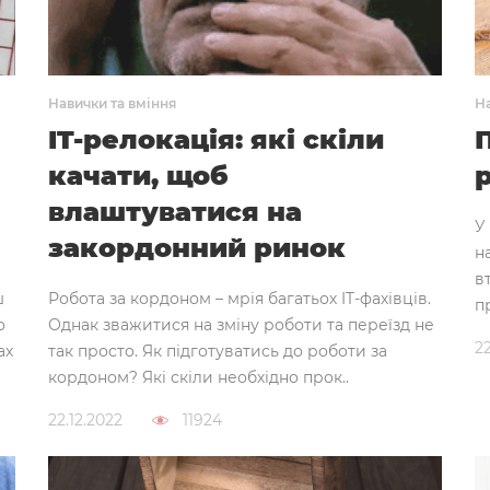
Навички та вміння
На
IT-релокація: які скіли
качати, щоб
влаштуватися на
У
закордонний ринок
н
в
ш
Робота за кордоном – мрія багатьох IT-фахівців.
п
о
Однак зважитися на зміну роботи та переїзд не
22
ах
так просто. Як підготуватись до роботи за
кордоном? Які скіли необхідно прок..
22.12.2022
11924