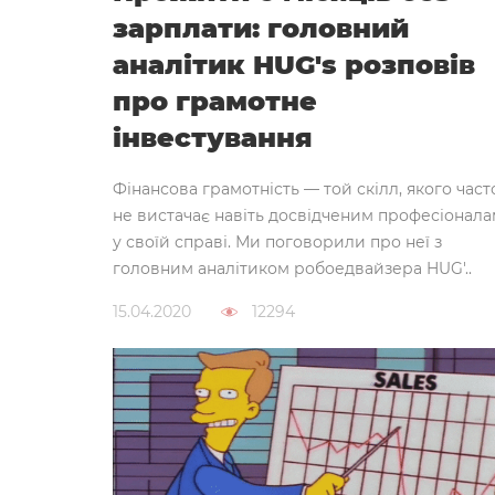
зарплати: головний
аналітик HUG's розповів
про грамотне
інвестування
Фінансова грамотність — той скілл, якого част
не вистачає навіть досвідченим професіонала
у своїй справі. Ми поговорили про неї з
головним аналітиком робоедвайзера HUG'..
15.04.2020
12294