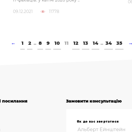
0
09.12.2021
11778
...
...
←
1
2
8
9
10
11
12
13
14
34
35
і посилання
Замовити консультацію
Як до вас звертатися
и