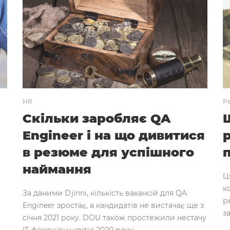
HR
Р
Скільки заробляє QA
Engineer і на що дивитися
р
в резюме для успішного
наймання
Ц
к
За даними Djinni, кількість вакансій для QA
р
Engineer зростає, а кандидатів не вистачає ще з
з
січня 2021 року. DOU також простежили нестачу
IT-фахівців: у квітні 2020 року ..