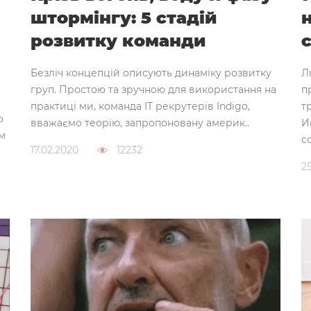
штормінгу: 5 стадій
розвитку команди
Безліч концепцій описують динаміку розвитку
Л
груп. Простою та зручною для використання на
п
практиці ми, команда IT рекрутерів Indigo,
т
о
вважаємо теорію, запропоновану америк..
И
м
с
17.02.2020
12232
2