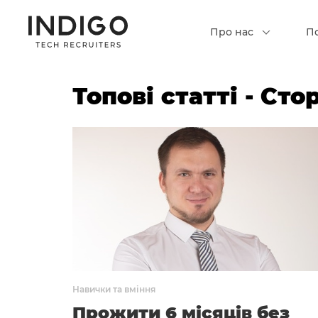
Про нас
П
Топові статті - Сто
Навички та вміння
Прожити 6 місяців без