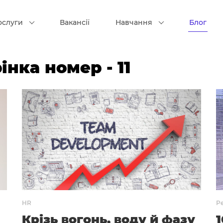
ослуги
Вакансії
Навчання
Блог
рінка номер - 11
HR
Р
Крізь вогонь, воду й фазу
1