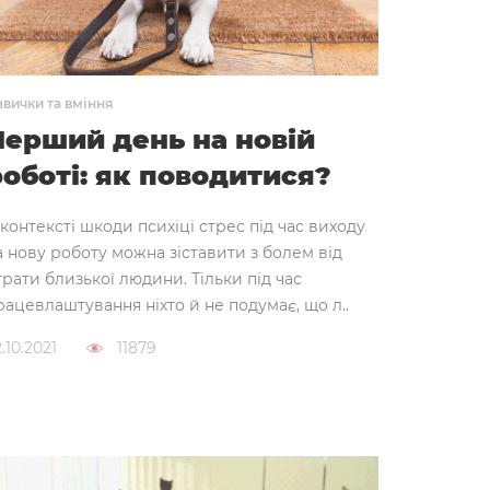
вички та вміння
Перший день на новій
роботі: як поводитися?
 контексті шкоди психіці стрес під час виходу
а нову роботу можна зіставити з болем від
трати близької людини. Тільки під час
рацевлаштування ніхто й не подумає, що л..
.10.2021
11879