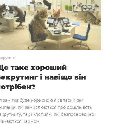
екрутинг
Що таке хороший
екрутинг і навіщо він
потрібен?
я замітка буде корисною як власникам
омпаній, які замислюються про доцільність
екрутингу, так і хлопцям, які безпосередньо
аймаються наймом..