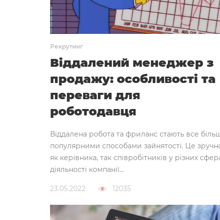
Рекрутинг
Віддалений менеджер з
продажу: особливості та
переваги для
роботодавця
Віддалена робота та фриланс стають все біль
популярними способами зайнятості. Це зручн
як керівника, так співробітників у різних сфер
діяльності компанії...
23.05.2022
12035