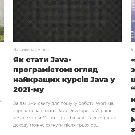
Навички та вміння
Ін
Як стати Java-
програмістом: огляд
найкращих курсів Java у
2021-му
.
За даними сайту для пошуку роботи Work.ua,
зарплата на позиції Java Developer в Україні
може сягати 62 тис. грн і більше. Такого рівня
доходу можна сягнути після трьох ро..