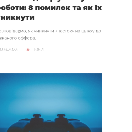
оботи: 8 помилок та як їх
уникнути
озповідаємо, як уникнути «пасток» на шляху до
ажаного оффера.
9.03.2023
10621