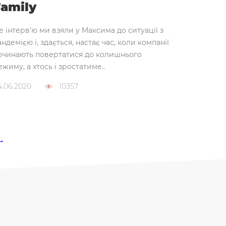
Family
е інтерв'ю ми взяли у Максима до ситуації з
андемією і, здається, настає час, коли компанії
очинають повертатися до колишнього
ежиму, а хтось і зростатиме..
4.06.2020
10357
→