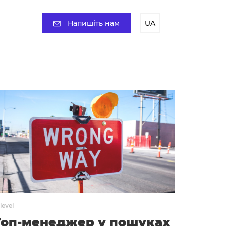
Напишіть нам
UA
level
Топ-менеджер у пошуках