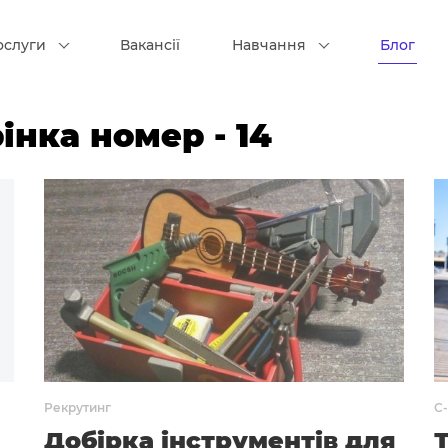
ослуги
Вакансії
Навчання
Блог
рінка номер - 14
Рекрутинг
C-
Добірка інструментів для