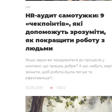
HR
HR-аудит самотужки: 9
«чекпоінтів», які
допоможуть зрозуміти,
як покращити роботу з
людьми
Якщо зараз ви придивитеся до процесів у
компанії: що працює добре? А що, мабуть, вар
змінити, щоб робота йшла легше та
ефективніше?..
10.09.2019
10612