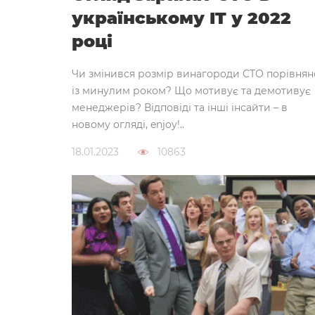
українському IT у 2022
році
Чи змінився розмір винагороди CTO порівнян
із минулим роком? Що мотивує та демотивує
менеджерів? Відповіді та інші інсайти – в
новому огляді, enjoy!..
18.01.2023
10863