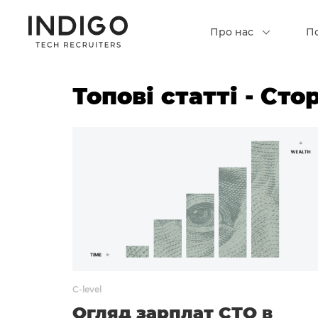
Про нас
П
Топові статті - Сто
C-level
Огляд зарплат СТО в