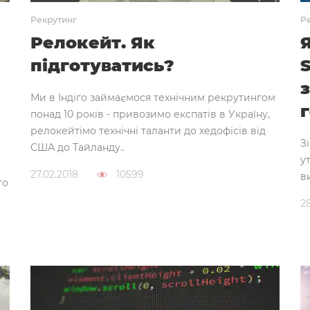
Рекрутинг
Р
Релокейт. Як
підготуватись?
Ми в Індіго займаємося технічним рекрутингом
г
понад 10 років - привозимо експатів в Україну,
релокейтімо технічні таланти до хедофісів від
З
США до Тайланду..
у
27.02.2018
10599
в
то
2