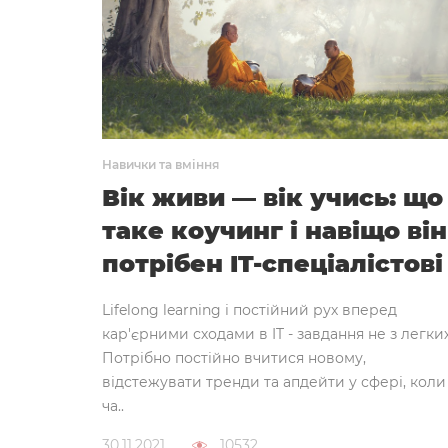
Навички та вміння
Вік живи — вік учись: що
таке коучинг і навіщо він
потрібен IT-спеціалістові
Lifelong learning і постійний рух вперед
кар'єрними сходами в IT - завдання не з легких
Потрібно постійно вчитися новому,
відстежувати тренди та апдейти у сфері, коли
ча..
30.11.2021
10532