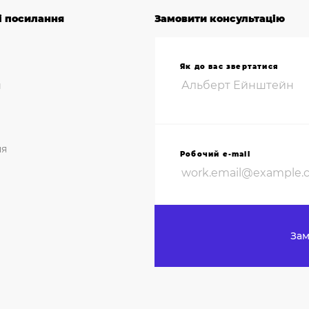
і посилання
Замовити консультацію
Як до вас звертатися
и
ня
Робочий e-mail
Зам