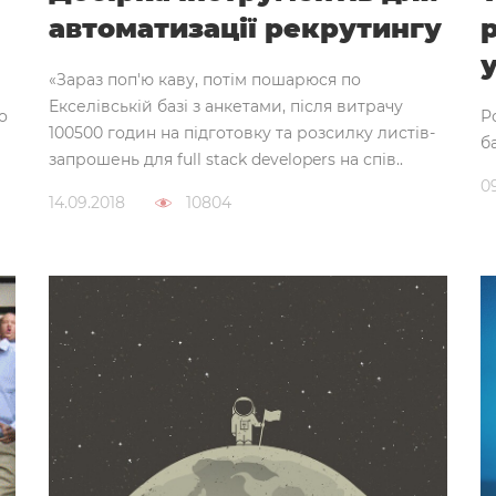
автоматизації рекрутингу
р
«Зараз поп'ю каву, потім пошарюся по
Екселівській базі з анкетами, після витрачу
о
Р
100500 годин на підготовку та розсилку листів-
б
запрошень для full stack developers на спів..
0
14.09.2018
10804