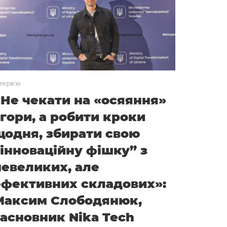
терв'ю
«Не чекати на «осяяння»
згори, а робити кроки
щодня, збирати свою
“інноваційну фішку” з
невеликих, але
ефективних складових»:
Максим Слободянюк,
засновник Nika Tech