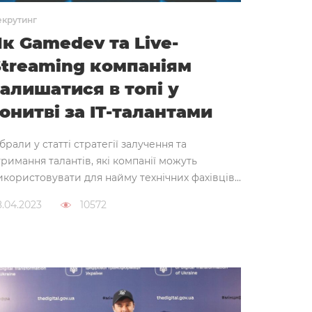
екрутинг
Як Gamedev та Live-
Streaming компаніям
залишатися в топі у
онитві за IT-талантами
ібрали у статті стратегії залучення та
тримання талантів, які компанії можуть
икористовувати для найму технічних фахівців...
8.04.2023
10572