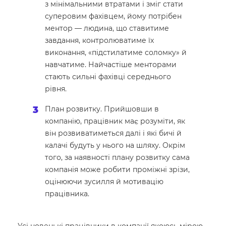
з мінімальними втратами і зміг стати
суперовим фахівцем, йому потрібен
ментор — людина, що ставитиме
завдання, контролюватиме їх
виконання, «підстилатиме соломку» й
навчатиме. Найчастіше менторами
стають сильні фахівці середнього
рівня.
План розвитку. Прийшовши в
компанію, працівник має розуміти, як
він розвиватиметься далі і які бичі й
калачі будуть у нього на шляху. Окрім
того, за наявності плану розвитку сама
компанія може робити проміжні зрізи,
оцінюючи зусилля й мотивацію
працівника.
Усі новенькі працівники в компанії якоюсь мірою