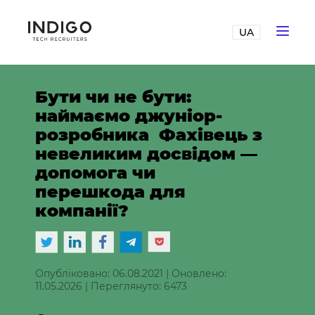
UA
Бути‌ ‌чи‌ ‌не‌ ‌бути:‌
‌наймаємо‌ ‌джуніор-
розробника‌ ‌ Фахівець‌ ‌з‌
‌невеликим‌ ‌досвідом‌ ‌—‌
‌допомога‌ ‌чи‌
‌перешкода‌ ‌для‌
‌компанії?‌
Опубліковано: 06.08.2021
|
Оновлено:
11.05.2026
|
Переглянуто: 6473