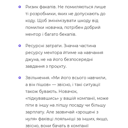
Ризик факапів. Не помиляються лише
ті розробники, яких не допускають до
коду. Щоб змінімізувати шкоду від
помилки новачка, потрібен добрий
ментор і багато бекапів.
Ресурсні затрати. Значна частина
ресурсу ментора йтиме на навчання
джуна, не на його безпосередні
завдання з проєкту.
Звільнення. «Ми його всього навчили,
а він пішов» — звісно, і такі ситуації
також бувають. Новачок,
«підкувавшись» у вашій компанії, може
піти в іншу на ліпшу посаду чи більшу
зарплату. Але зазвичай «зрощені з
нуля» фахівці лояльніші за інших, якщо,
звісно, вони бачать в компанії