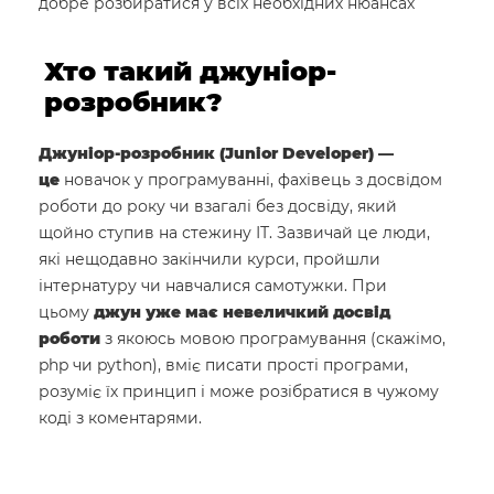
добре розбиратися у всіх необхідних нюансах
Хто такий джуніор-
розробник?
Джуніор-розробник (Junior Developer) —
це
новачок у програмуванні, фахівець з досвідом
роботи до року чи взагалі без досвіду, який
щойно ступив на стежину ІТ. Зазвичай це люди,
які нещодавно закінчили курси, пройшли
інтернатуру чи навчалися самотужки. При
цьому
джун уже має невеличкий досвід
роботи
з якоюсь мовою програмування (скажімо,
php чи python), вміє писати прості програми,
розуміє їх принцип і може розібратися в чужому
коді з коментарями.