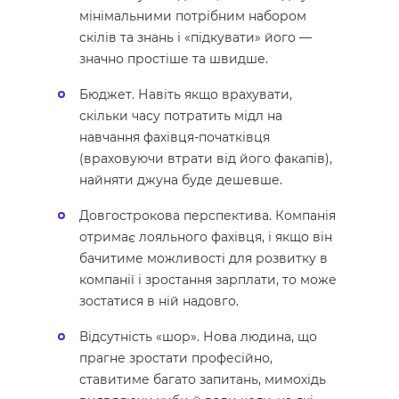
мінімальними потрібним набором
скілів та знань і «підкувати» його —
значно простіше та швидше.
Бюджет. Навіть якщо врахувати,
скільки часу потратить мідл на
навчання фахівця-початківця
(враховуючи втрати від його факапів),
найняти джуна буде дешевше.
Довгострокова перспектива. Компанія
отримає лояльного фахівця, і якщо він
бачитиме можливості для розвитку в
компанії і зростання зарплати, то може
зостатися в ній надовго.
Відсутність «шор». Нова людина, що
прагне зростати професійно,
ставитиме багато запитань, мимохідь