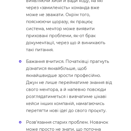
виявляючи хиби й вади коду, на які
через «замиленість» команда вже
може не зважати. Окрім того,
пояснюючи щоразу, як працює
система, ментор може виявити
приховані проблеми, як-от брак
документації, через що й виникають
такі питання.
Бажання вчитися. Початківці прагнуть
дізнатися якнайбільше, щоб
якнайшвидше зрости професійно.
Джун не лише перейматиме знання від
свого ментора, а й напевно повсюди
розглядатиметься і вивчатиме цікаві
кейси інших компаній, намагаючись
перетягти нові ідеї до свого проєкту.
Розв’язання старих проблем. Новачок
може просто не знати, що поточна