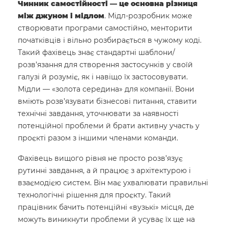
Чинник самостійності — це основна різниця
між джуном і мідлом
. Мідл-розробник може
створювати програми самостійно, менторити
початківців і вільно розбирається в чужому коді.
Такий фахівець знає стандартні шаблони/
розв’язання для створення застосунків у своїй
галузі й розуміє, як і навіщо їх застосовувати.
Мідли — «золота середина» для компанії. Вони
вміють розв’язувати бізнесові питання, ставити
технічні завдання, уточнювати за наявності
потенційної проблеми й брати активну участь у
проєкті разом з іншими членами команди.
Фахівець вищого рівня не просто розв’язує
рутинні завдання, а й працює з архітектурою і
взаємодією систем. Він має ухвалювати правильні
технологічні рішення для проєкту. Такий
працівник бачить потенційні «вузькі» місця, де
можуть виникнути проблеми й усуває їх ще на