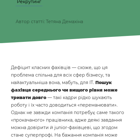
Рекрутинг
Автор статті: Тетяна Демахіна
Дефіцит класних фахівців — схоже, що ця
проблема спільна для всіх сфер бізнесу, та
найактуальніша вона, мабуть, для ІТ.
Пошук
фахівця середнього чи вищого рівня може
тривати довго
— такі кадри рідко шукають
роботу і їх часто доводиться «переманювати».
Однак не завжди компанія потребує саме такого
«прокачаного» працівника, адже деякі завдання
можна довірити й junior-фахівцеві, що згодом
стане суперпрофі. На бажання компанія може