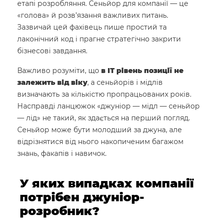
етапі розробляння. Сеньйор для компанії — це
«голова» й розв’язання важливих питань.
Зазвичай цей фахівець пише простий та
лаконічний код і прагне стратегічно закрити
бізнесові завдання.
Важливо розуміти, що
в
ІТ рівень позиції не
залежить від віку
, а сеньйорів і мідлів
визначають за кількістю пропрацьованих років.
Насправді ланцюжок «джуніор — мідл — сеньйор
— лід» не такий, як здається на перший погляд.
Сеньйор може бути молодший за джуна, але
відрізнятися від нього накопиченим багажом
знань, факапів і навичок.
У яких випадках компанії
потрібен джуніор-
розробник?