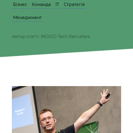
Бізнес
Команда
IT
Стратегія
Менеджмент
Автор статті: INDIGO Tech Recruiters