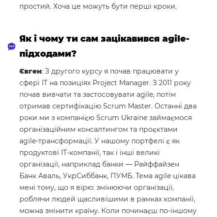
простий. Хоча це можуть бути перші кроки.
Як і чому ти сам зацікавився agile-
підходами?
Євген
: З другого курсу я почав працювати у
сфері IT на позиціях Project Manager. З 2011 року
почав вивчати та застосовувати agile, потім
отримав сертифікацію Scrum Master. Останні два
роки ми з компанією Scrum Ukraine займаємося
організаційним консалтингом та проєктами
agile-трансформації. У нашому портфелі є як
продуктові IT-компанії, так і інші великі
організації, наприклад банки — Райффайзен
Банк Аваль, УкрСиббанк, ПУМБ. Тема agile цікава
мені тому, що я вірю: змінюючи організації,
роблячи людей щасливішими в рамках компанії,
можна змінити країну. Коли починаєш по-іншому