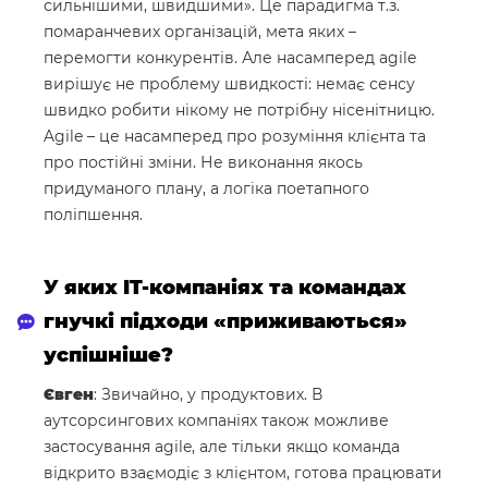
сильнішими, швидшими». Це парадигма т.з.
помаранчевих організацій, мета яких –
перемогти конкурентів. Але насамперед agile
вирішує не проблему швидкості: немає сенсу
швидко робити нікому не потрібну нісенітницю.
Agile – це насамперед про розуміння клієнта та
про постійні зміни. Не виконання якось
придуманого плану, а логіка поетапного
поліпшення.
У яких IT-компаніях та командах
гнучкі підходи «приживаються»
успішніше?
Євген
: Звичайно, у продуктових. В
аутсорсингових компаніях також можливе
застосування agile, але тільки якщо команда
відкрито взаємодіє з клієнтом, готова працювати