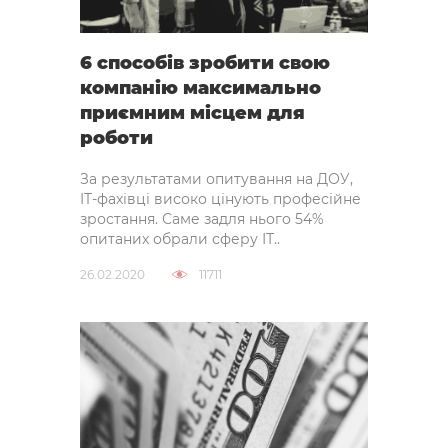
6 способів зробити свою
компанію максимально
приємним місцем для
роботи
За результатами опитування на ДОУ,
IT-фахівці високо цінують професійне
зростання. Саме задля нього 54% ​​
опитаних обрали сферу ІТ..
26.02.2020
11711