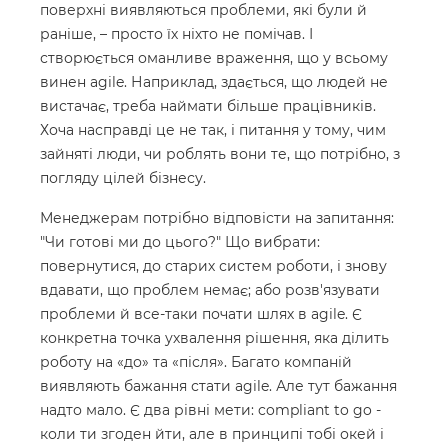
поверхні виявляються проблеми, які були й
раніше, – просто їх ніхто не помічав. І
створюється оманливе враження, що у всьому
винен agile. Наприклад, здається, що людей не
вистачає, треба наймати більше працівників.
Хоча насправді це не так, і питання у тому, чим
зайняті люди, чи роблять вони те, що потрібно, з
погляду цілей бізнесу.
Менеджерам потрібно відповісти на запитання:
"Чи готові ми до цього?" Що вибрати:
повернутися, до старих систем роботи, і знову
вдавати, що проблем немає; або розв'язувати
проблеми й все-таки почати шлях в agile. Є
конкретна точка ухвалення рішення, яка ділить
роботу на «до» та «після». Багато компаній
виявляють бажання стати agile. Але тут бажання
надто мало. Є два рівні мети: compliant to go -
коли ти згоден йти, але в принципі тобі окей і