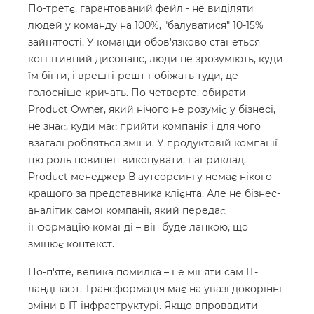
По-третє, гарантований фейл - не виділяти
людей у ​​команду на 100%, "балуватися" 10-15%
зайнятості. У команди обов'язково станеться
когнітивний дисонанс, люди не зрозуміють, куди
їм бігти, і врешті-решт побіжать туди, де
голосніше кричать. По-четверте, обирати
Product Owner, який нічого не розуміє у бізнесі,
не знає, куди має прийти компанія і для чого
взагалі робляться зміни. У продуктовій компанії
цю роль повинен виконувати, наприклад,
Product менеджер В аутсорсингу немає нікого
кращого за представника клієнта. Але не бізнес-
аналітик самої компанії, який передає
інформацію команді – він буде ланкою, що
змінює контекст.
По-п'яте, велика помилка – не міняти сам ІТ-
ландшафт. Трансформація має на увазі докорінні
зміни в IT-інфраструктурі. Якщо впровадити