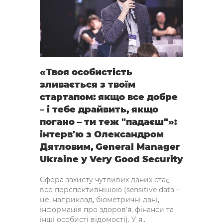
«Твоя особистість
зливається з твоїм
стартапом: якщо все добре
– і тебе драйвить, якщо
погано – ти теж "падаєш"»:
інтерв'ю з Олександром
Дятловим, General Manager
Ukraine у Very Good Security
Сфера захисту чутливих даних стає
все перспективнішою (sensitive data –
це, наприклад, біометричні дані,
інформація про здоров'я, фінанси та
інші особисті відомості). У я..