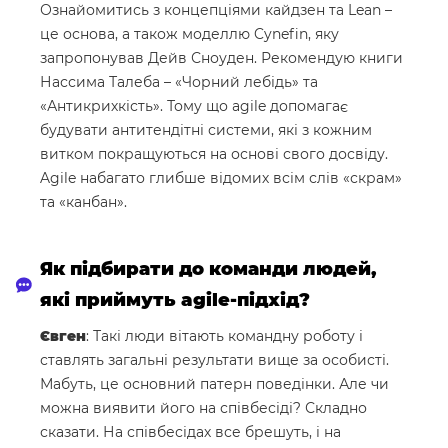
Ознайомитись з концепціями кайдзен та Lean –
це основа, а також моделлю Cynefin, яку
запропонував Дейв Сноуден. Рекомендую книги
Нассима Талеба – «Чорний лебідь» та
«Антикрихкість». Тому що agile допомагає
будувати антитендітні системи, які з кожним
витком покращуються на основі свого досвіду.
Agile набагато глибше відомих всім слів «скрам»
та «канбан».
Як підбирати до команди людей,
які приймуть agile-підхід?
Євген
: Такі люди вітають командну роботу і
ставлять загальні результати вище за особисті.
Мабуть, це основний патерн поведінки. Але чи
можна виявити його на співбесіді? Складно
сказати. На співбесідах все брешуть, і на