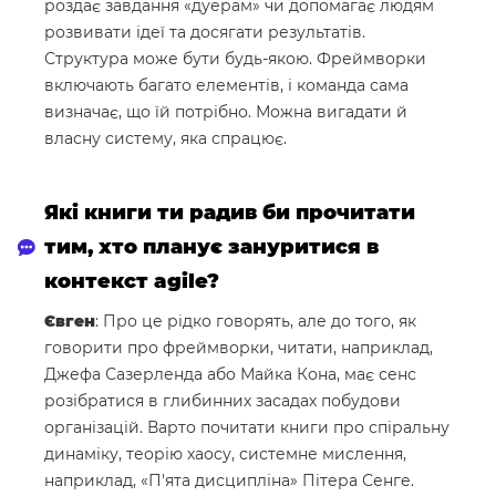
роздає завдання «дуерам» чи допомагає людям
розвивати ідеї та досягати результатів.
Структура може бути будь-якою. Фреймворки
включають багато елементів, і команда сама
визначає, що їй потрібно. Можна вигадати й
власну систему, яка спрацює.
Які книги ти радив би прочитати
тим, хто планує зануритися в
контекст agile?
Євген
: Про це рідко говорять, але до того, як
говорити про фреймворки, читати, наприклад,
Джефа Сазерленда або Майка Кона, має сенс
розібратися в глибинних засадах побудови
організацій. Варто почитати книги про спіральну
динаміку, теорію хаосу, системне мислення,
наприклад, «П'ята дисципліна» Пітера Сенге.