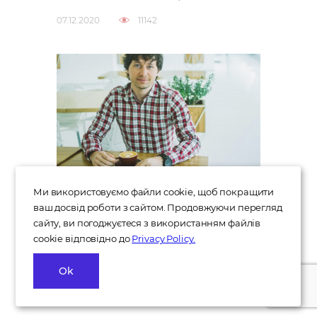
07.12.2020
11142
Від продактів та дизайнерів
Ми використовуємо файли cookie, щоб покращити
до back-end, QA та
ваш досвід роботи з сайтом. Продовжуючи перегляд
сайту, ви погоджуєтеся з використанням файлів
девопсов: як Київстар
cookie відповідно до
Privacy Policy.
розвиває у себе команди
для створення IT продуктів.
Ok
Інтерв'ю із СРО Київстар
Михайлом Нестором