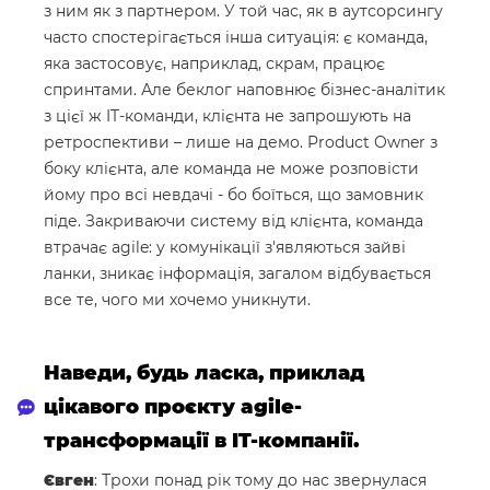
з ним як з партнером. У той час, як в аутсорсингу
часто спостерігається інша ситуація: є команда,
яка застосовує, наприклад, скрам, працює
спринтами. Але беклог наповнює бізнес-аналітик
з цієї ж IT-команди, клієнта не запрошують на
ретроспективи – лише на демо. Product Owner з
боку клієнта, але команда не може розповісти
йому про всі невдачі - бо боїться, що замовник
піде. Закриваючи систему від клієнта, команда
втрачає agile: у комунікації з'являються зайві
ланки, зникає інформація, загалом відбувається
все те, чого ми хочемо уникнути.
Наведи, будь ласка, приклад
цікавого проєкту agile-
трансформації в IT-компанії.
Євген
: Трохи понад рік тому до нас звернулася