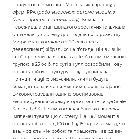
продуктова компанія з Мінська, яка працює у
сфері RPA (
роботизованою автоматизацією
бізнес-процесів – прим. ред.
). Компанія
переживала етап швидкого зростання та шукала
оптимальну систему для подальшого розвитку.
Ми разом із командою з 60 осіб (весь
девелопмент) зібралися на п'ятиденній виїзній
сесії, провели навчання з agile. А потім з меншою
групою, з 25 осіб, по суті з нуля розробили нову
організаційну структуру, орієнтуючись на
принципи agile: визначили, якими будуть
команди та взаємодія між ними, ролі, завдання.
Використовували один із фреймворків
масштабування скраму в організації – Large Scale
Scrum (LeSS). Потім компанія близько пів року
імплементувала цю систему. На цей момент в
організації з понад 100 осіб є 15 скрам-команд, які
взаємодіють між собою та працюють над одним
масштабним продуктом. Це велика замкнута