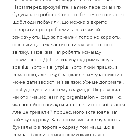
Насамперед зрозумійте, на яких переконаннях
будувалася робота. Створіть безпечне оточення,
щоб люди побачили, що можна відкрито
говорити про проблеми, які зазвичай
замовчують. Що за помилки тепер не карають,
оскільки це теж частина циклу зворотного
зв'язку, а нові знання роблять команду
розумнішою. Добре, коли є підтримка коуча,
зовнішнього чи внутрішнього, який працює з
командою, але не є її зацікавленим учасником і
може дати зворотний зв'язок. Усе це допомагає
розбудовувати систему взаємодії. Як результат
ми отримаємо learning organization – компанію,
яка постійно навчається та «шерить» свої знання.
Але це тривалий процес, його встановлення
займає від року. Зате потім зміни відчуваються
буквально з порога – одразу помічаєш, що в
компанії люди активно комунікують, усі