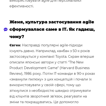
використовувати agile для персональної
ефективності.
Женя, культура застосування agile
сформувалася саме в ІТ. Як гадаєш,
чому?
Євген
: Насправді популярні agile-підходи
існують давно. Наприклад, канбан з 50-х років
застосовується у компанії Toyota. Скрам вперше
описали японські автори у статті "The New
Product Development Game" (Harvard Business
Review), 1986 року. Потім IT-команди в 90-х роках
«змахнули пилюку» з цих концепцій і почали їх
використовувати у своїй сфері, тому що
зіткнулися з необхідністю швидко отримувати
від клієнтів зворотний зв'язок, реагувати на
зміни та покращуватись. Це допомогло