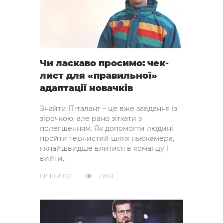
Чи ласкаво просимо: чек-
лист для «правильної»
адаптації новачків
Знайти IT-талант – це вже завдання із
зірочкою, але рано зітхати з
полегшенням. Як допомогти людині
пройти тернистий шлях ньюкамера,
якнайшвидше влитися в команду і
вийти..
08.10.2020
13641