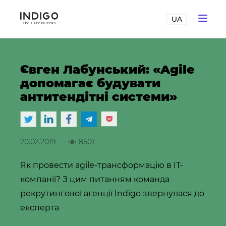
UA
Євген Лабунський: «Agile
допомагає будувати
антитендітні системи»
20.02.2019
8501
Як провести agile-трансформацію в IT-
компанії? З цим питанням команда
рекрутингової агенції Indigo звернулася до
експерта