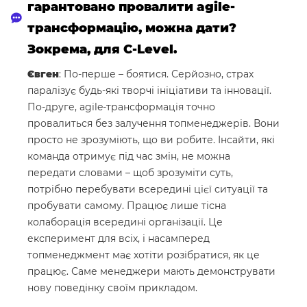
гарантовано провалити agile-
трансформацію, можна дати?
Зокрема, для C-Level.
Євген
: По-перше – боятися. Серйозно, страх
паралізує будь-які творчі ініціативи та інновації.
По-друге, agile-трансформація точно
провалиться без залучення топменеджерів. Вони
просто не зрозуміють, що ви робите. Інсайти, які
команда отримує під час змін, не можна
передати словами – щоб зрозуміти суть,
потрібно перебувати всередині цієї ситуації та
пробувати самому. Працює лише тісна
колаборація всередині організації. Це
експеримент для всіх, і насамперед
топменеджмент має хотіти розібратися, як це
працює. Саме менеджери мають демонструвати
нову поведінку своїм прикладом.