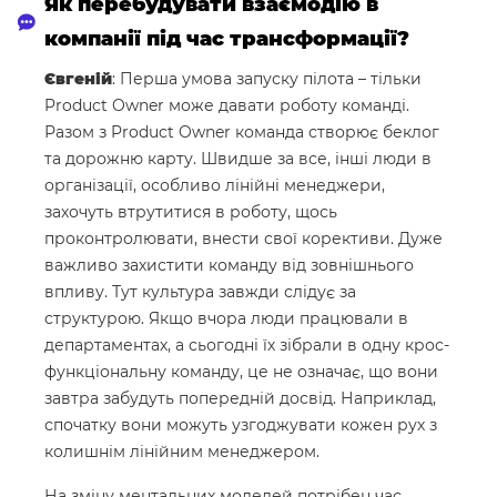
Як перебудувати взаємодію в
компанії під час трансформації?
Євгеній
: Перша умова запуску пілота – тільки
Product Owner може давати роботу команді.
Разом з Product Owner команда створює беклог
та дорожню карту. Швидше за все, інші люди в
організації, особливо лінійні менеджери,
захочуть втрутитися в роботу, щось
проконтролювати, внести свої корективи. Дуже
важливо захистити команду від зовнішнього
впливу. Тут культура завжди слідує за
структурою. Якщо вчора люди працювали в
департаментах, а сьогодні їх зібрали в одну крос-
функціональну команду, це не означає, що вони
завтра забудуть попередній досвід. Наприклад,
спочатку вони можуть узгоджувати кожен рух з
колишнім лінійним менеджером.
На зміну ментальних моделей потрібен час.