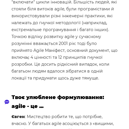
"включати" цикли інновацій. Більшість людей, які
стояли біля витоків agile, були програмістами й
використовували різні інженерні практики, які
належать до гнучкої методології (наприклад,
екстремальне програмування і багато інших).
Точкою відліку розвитку agile у сучасному
розумінні вважається 2001 рік: тоді було
прийнято Agile Маніфест, основний документ, що
включає 4 цінності та 12 принципів гнучкої
розробки. Це досить рідкісний випадок, коли
багатьом людям вдалося зібратися в одній
локації та придумати щось дуже тямуще.
Твоє улюблене формулювання:
agile - це ...
Євген
: Мистецтво робити те, що потрібне,
вчасно. У багатьох agile асоціюється з «вищими,