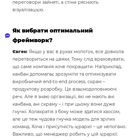
переговори зайняті, а стіни рясніють
візуалізацією.
Як вибрати оптимальний
фреймворк?
Євген
: Якщо у вас в руках молоток, все довкола
перетвориться на цвяхи. Тому слід враховувати,
що саме компанія хоче покращити. Наприклад,
канбан допомагає зрозуміти та оптимізувати
виробничий end-to-end process, скрам –
продуктову розробку. Це взаємодоповнюючі
речі. Але я знаю організації, які не мають ані
канбана, ані скраму – і при цьому вони дуже
гнучкі. Холакратія з боку може здатися хаосом,
але це теж чудова гнучка модель для зрілих
команд. Хоча і присутність ієрархії – це непогано.
Важливо, що менеджер робить у цій ієрархії: