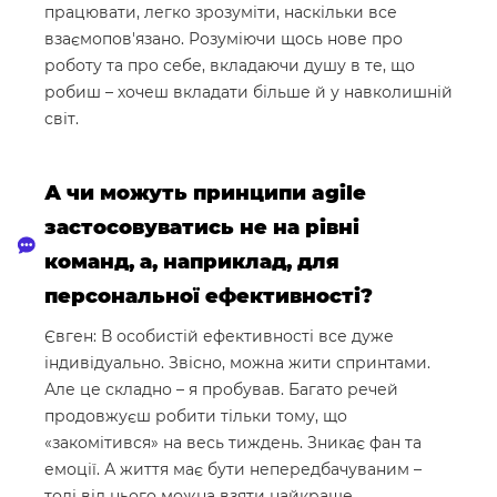
працювати, легко зрозуміти, наскільки все
взаємопов'язано. Розуміючи щось нове про
роботу та про себе, вкладаючи душу в те, що
робиш – хочеш вкладати більше й у навколишній
світ.
А чи можуть принципи agile
застосовуватись не на рівні
команд, а, наприклад, для
персональної ефективності?
Євген: В особистій ефективності все дуже
індивідуально. Звісно, ​​можна жити спринтами.
Але це складно – я пробував. Багато речей
продовжуєш робити тільки тому, що
«закомітився» на весь тиждень. Зникає фан та
емоції. А життя має бути непередбачуваним –
тоді від нього можна взяти найкраще.