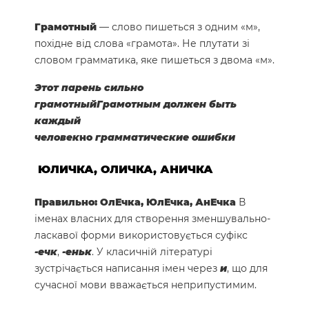
Грамотный
— слово пишеться з одним «м»,
похідне від слова «грамота». Не плутати зі
словом грамматика, яке пишеться з двома «м».
Этот парень сильно
грамотный
Грамотным
должен быть
каждый
человек
но
грамматические
ошибки
ЮЛИЧКА, ОЛИЧКА, АНИЧКА
Правильно: ОлЕчка, ЮлЕчка, АнЕчка
В
іменах власних для створення зменшувально-
ласкавої форми використовується суфікс
-ечк
,
-еньк
. У класичній літературі
зустрічається написання імен через
и
, що для
сучасної мови вважається неприпустимим.