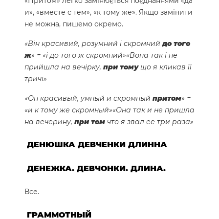
«Притом» легко замінюється поєднаннями «да
и», «вместе с тем», «к тому же». Якщо замінити
не можна, пишемо окремо.
«Він красивий, розумний і скромний
до того
ж
» = «і до того ж скромний»
«Вона так і не
прийшла на вечірку,
при тому
що я кликав її
тричі»
«Он красивый, умный и скромный
притом
» =
«и к тому же скромный»
«Она так и не пришла
на вечерину,
при том
что я звал ее три раза»
ДЕНЮШКА ДЕВЧЕНКИ ДЛИННА
ДЕНЕЖКА. ДЕВЧОНКИ. ДЛИНА.
Все.
ГРАММОТНЫЙ