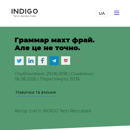
UA
Граммар махт фрай.
Але це не точно.
Опубліковано: 29.06.2018
|
Оновлено:
06.08.2026
|
Переглянуто: 8336
Навички та вміння
Автор статті: INDIGO Tech Recruiters