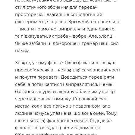
перекручування слів відношу до навмисного
стилістичного збочення для передачі
просторіччя. І взагалі це соціологічний
експеримент, якщо шо. Зрозумійте правильно
– писати грамотно, виправляти один одного
та підказувати, як треба – добре. Але, хлопці.
Як же за*бали ці доморощені грамар наці, сил
немає.
Знаєте, у чому фішка? Якщо факапиш і знаєш
про своїх косяків – немає цієї самовпевненості
й почуття переваги. Доводиться перевіряти
себе, а потім каятися і виправлятися. Немає
бажання занурити людину обличчям у кефір
через маленьку помилку. Справжній сум
настає, коли все погано з правописом, але
людина чомусь упевнена, що вона окей. Тому,
що в нього: а) філологічна освіта; б) дядько-
філолог; в) посада; г) велика домашня