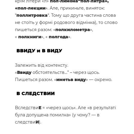
крім літери «л»
пол-лимона
“пол-литра»,
«пол-лекции
». Але, прикиньте, виняток:
“
поллитровка
“. Тому що друга частина слова
не стоїть у формі родового відмінка), то слово
пишеться разом: «
полкилометра
»,
«
полкниги
», «
полгода
».
ВВИДУ
и
В ВИДУ
Залежить від контексту.
«
Ввиду
обстоятельств…” – через щось.
Пишеться разом. «
иметь
в виду
» — окремо.
В СЛЕДСТВИИ
Вследстви
Е
= «через щось». Але «в результаті
була допущена помилка» (у чому? — в
следстви
И
).