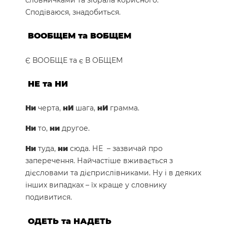
словничками та зібрала корисного.
Сподіваюся, знадобиться.
ВООБЩЕМ та ВОБЩЕМ
Є ВООБЩЕ та є В ОБЩЕМ
НЕ та НИ
Ни
черта,
нИ
шага,
нИ
грамма.
Ни
то,
ни
другое.
Ни
туда,
ни
сюда. НЕ – зазвичай про
заперечення. Найчастіше вживається з
дієсловами та дієприслівниками. Ну і в деяких
інших випадках – їх краще у словнику
подивитися.
ОДЕТЬ та НАДЕТЬ