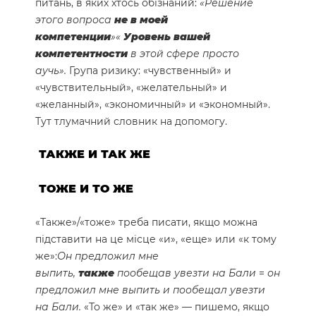
питань, в яких хтось обізнаний:
«Решение
этого вопроса
не в моей
компетенции
»
«
Уровень вашей
компетентности
в этой сфере просто
аучь».
Група ризику: «чувственный» и
«чувствительный», «желательный» и
«желанный», «экономичный» и «экономный».
Тут тлумачний словник на допомогу.
ТАКЖЕ И ТАК ЖЕ
ТОЖЕ И ТО ЖЕ
«Также»/«тоже» треба писати, якщо можна
підставити на це місце «и», «еще» или «к тому
же»:
Он предложил мне
выпить,
также
пообещав увезти на Бали
=
он
предложил мне выпить и пообещал увезти
на Бали.
«То же» и «так же» — пишемо, якщо