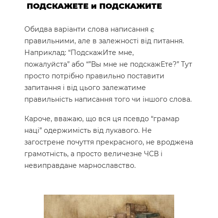
ПОДСКАЖЕТЕ и ПОДСКАЖИТЕ
Обидва варіанти слова написання є
правильними, але в залежності від питання.
Наприклад: “ПодскажИте мне,
пожалуйста” або “”Вы мне не подскажЕте?” Тут
просто потрібно правильно поставити
запитання і від цього залежатиме
правильність написання того чи іншого слова.
Кароче, вважаю, що вся ця псевдо “грамар
наці” одержимість від лукавого. Не
загострене почуття прекрасного, не вроджена
грамотність, а просто величезне ЧСВ і
невиправдане марнославство.