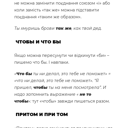
не можна замінити поєднання союзом «і» або
коли замість «так же» можна підставити
поєднання «таким же образом».
Ты хмуришь брови
так же
, как твой дед.
ЧТОБЫ И ЧТО БЫ
Якщо можна пересунути чи відкинути «би» –
пишемо что бы. І навпаки.
«
Что бы
ты ни делал, это тебе не поможет» =
«что ни делай, это тебе не поможет».
“Я
пришел,
чтобы
ты на меня посмотрела”.
И
надо запомнить выражение «
не то
чтобы
»:
тут «
чтобы
» завжди пишеться разом.
ПРИТОМ И ПРИ ТОМ