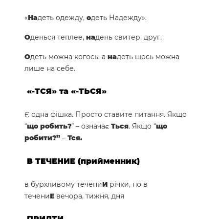
«
На
деть одежду,
о
деть Надежду».
О
денься теплее,
на
день свитер, друг.
О
деть можна когось, а
на
деть щось можна
лише на себе.
«-ТСЯ» та «-ТЬСЯ»
Є одна фішка. Просто ставите питання. Якщо
“
що робить?
” – означає
Ться
. Якщо “
що
робити?”
–
Тся.
В ТЕЧЕНИЕ
(прийменник)
в бурхливому течени
И
річки, но в
течени
Е
вечора, тижня, дня
ПРИДТИ