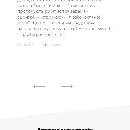
все
історія, "тиждівчинка" і "тижхлопчик"
кер
алі
пропонують рухатися за заданим
соб
сценарієм, створюючи ілюзію "скляної
стелі". Що це за стеля, чи існує віона
насправді і яка ситуація з обмеженнями в IT
Чи д
— розбираємося далі.
recr
звер
02.09.2021
13 459
яким
вака
проф
28.08
Замовити консультацію