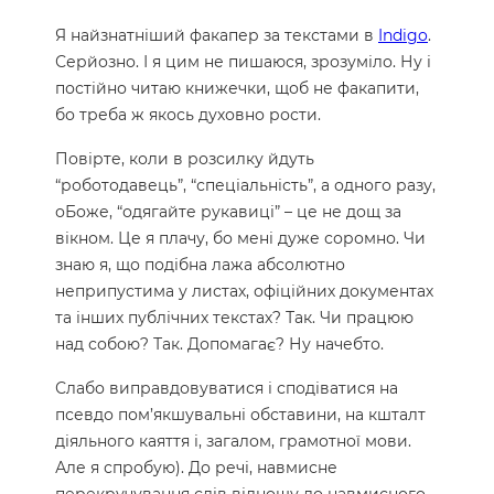
Я найзнатніший факапер за текстами в
Indigo
.
Серйозно. І я цим не пишаюся, зрозуміло. Ну і
постійно читаю книжечки, щоб не факапити,
бо треба ж якось духовно рости.
Повірте, коли в розсилку йдуть
“роботодавець”, “спеціальність”, а одного разу,
оБоже, “одягайте рукавиці” – це не дощ за
вікном. Це я плачу, бо мені дуже соромно. Чи
знаю я, що подібна лажа абсолютно
неприпустима у листах, офіційних документах
та інших публічних текстах? Так. Чи працюю
над собою? Так. Допомагає? Ну начебто.
Слабо виправдовуватися і сподіватися на
псевдо пом’якшувальні обставини, на кшталт
діяльного каяття і, загалом, грамотної мови.
Але я спробую). До речі, навмисне