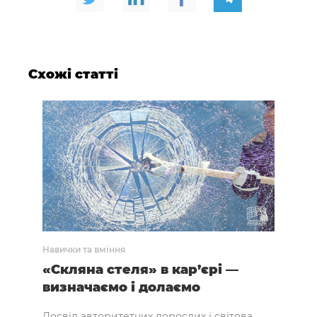
Схожі статті
Навички та вміння
Навич
сті?
«Скляна стеля» в кар’єрі —
Ган
визначаємо і долаємо
Man
ся
Дуб
Досвід авторитетних дорослих і світова