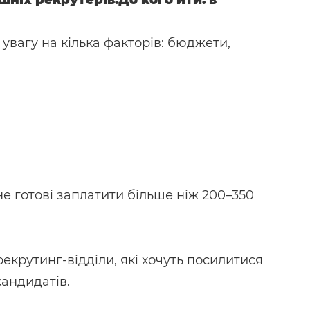
ніх рекрутерів.До кого йти: в
 увагу на кілька факторів: бюджети,
не готові заплатити більше ніж 200–350
 рекрутинг-відділи, які хочуть посилитися
кандидатів.