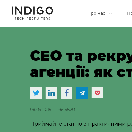
Про нас
П
СЕО та рекр
агенції: як 
08.09.2015
6620
Приймайте статтю з практичними ре