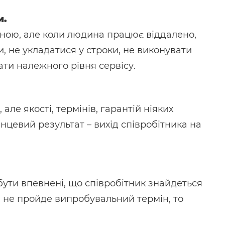
и.
іною, але коли людина працює віддалено,
, не укладатися у строки, не виконувати
вати належного рівня сервісу.
але якості, термінів, гарантій ніяких
інцевий результат – вихід співробітника на
бути впевнені, що співробітник знайдеться
ін не пройде випробувальний термін, то