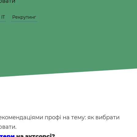
ювати
IT
Рекрутинг
комендаціями профі на тему: як вибрати
ювати.
утери
на аутсорсі?