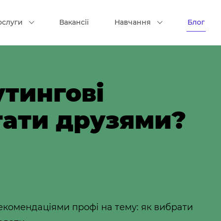
ослуги
Вакансії
Навчання
Блог
утингові
стати друзями?
комендаціями профі на тему: як вибрати