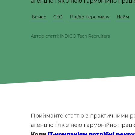
агенцію і як з нею гармонійно прац
Бізнес
CEO
Підбір персоналу
Найм
Автор статті: INDIGO Tech Recruiters
Приймайте статтю з практичними ре
агенцію і як з нею гармонійно прац
Коли
IT-компаніям потрібні рекр