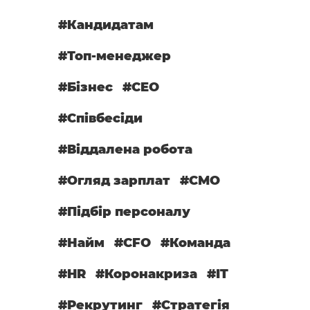
#Кандидатам
#Топ-менеджер
#Бізнес
#CEO
#Співбесіди
#Віддалена робота
#Огляд зарплат
#СМО
#Підбір персоналу
#Найм
#CFO
#Команда
#HR
#Коронакриза
#IT
#Рекрутинг
#Стратегія