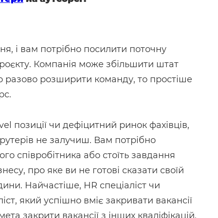
я, і вам потрібно посилити поточну
роєкту. Компанія може збільшити штат
но разово розширити команду, то простіше
рс.
level позиції чи дефіцитний ринок фахівців,
рутерів не залучиш. Вам потрібно
го співробітника або стоїть завдання
есу, про яке ви не готові сказати своїй
дини. Найчастіше, HR спеціаліст чи
іст, який успішно вміє закривати вакансії
ета закрити вакансії з інших кваліфікацій,