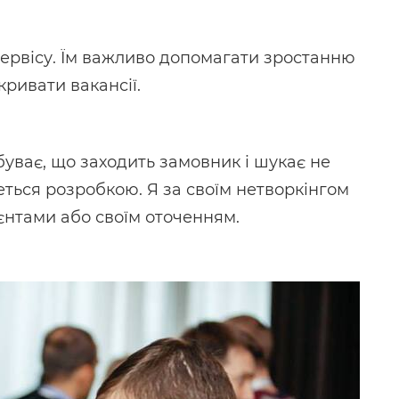
сервісу. Їм важливо допомагати зростанню
акривати вакансії.
 буває, що заходить замовник і шукає не
еться розробкою. Я за своїм нетворкінгом
єнтами або своїм оточенням.