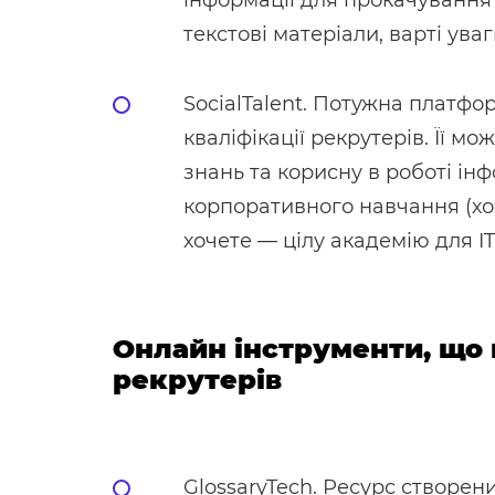
інформації для прокачування н
текстові матеріали, варті уваг
SocialTalent. Потужна платф
кваліфікації рекрутерів. Її м
знань та корисну в роботі інф
корпоративного навчання (хоч
хочете — цілу академію для IT
Онлайн інструменти, що
рекрутерів
GlossaryTech. Ресурс створен