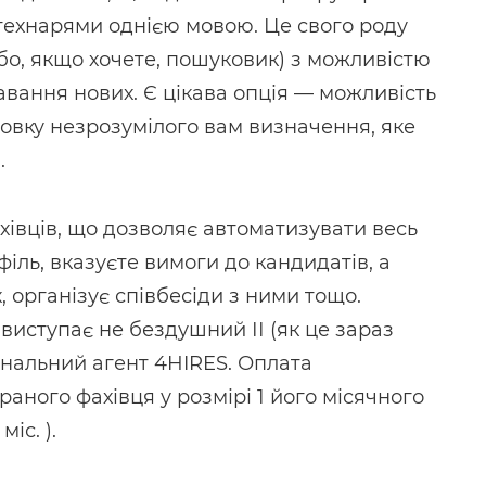
технарями однією мовою. Це свого роду
або, якщо хочете, пошуковик) з можливістю
вання нових. Є цікава опція — можливість
вку незрозумілого вам визначення, яке
.
хівців, що дозволяє автоматизувати весь
філь, вказуєте вимоги до кандидатів, а
, організує співбесіди з ними тощо.
 виступає не бездушний ІІ (як це зараз
ональний агент 4HIRES. Оплата
раного фахівця у розмірі 1 його місячного
іс. ).