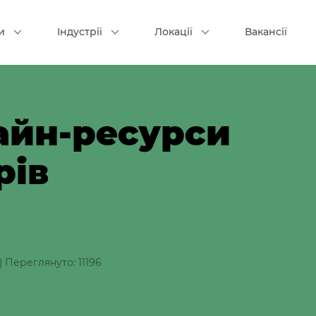
и
Індустрії
Локації
Вакансії
айн-ресурси
рів
|
Переглянуто: 11196