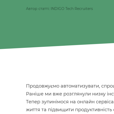
Автор статті: INDIGO Tech Recruiters
Продовжуємо автоматизувати, спро
Раніше ми вже розглянули низку інс
Тепер зупинімося на онлайн сервіса
життя та підвищити продуктивність ок