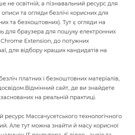
іше не освітній, а пізнавальний ресурс для
е описи та огляди безлічі корисних для
их та безкоштовних). Тут є огляди на
нь для браузера для пошуку електронних
 Chrome Extension, до потужних
ual, для відбору кращих кандидатів на
безліч платних і безкоштовних матеріалів,
 досвідом.Відмінний сайт, де ви знайдете
 заснованих на реальній практиці.
ій ресурс Массачусетського технологічного
ний. Але тут можна знайти й масу корисної