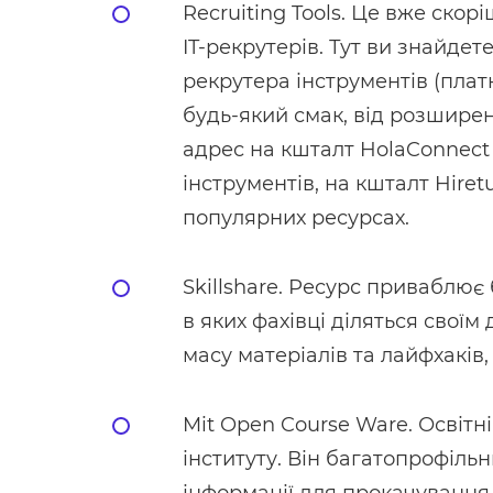
Recruiting Tools. Це вже скор
IT-рекрутерів. Тут ви знайдет
рекрутера інструментів (платн
будь-який смак, від розшире
адрес на кшталт HolaConnect
інструментів, на кшталт Hiret
популярних ресурсах.
Skillshare. Ресурс приваблює 
в яких фахівці діляться своїм
масу матеріалів та лайфхаків,
Mit Open Course Ware. Освітн
інституту. Він багатопрофіль