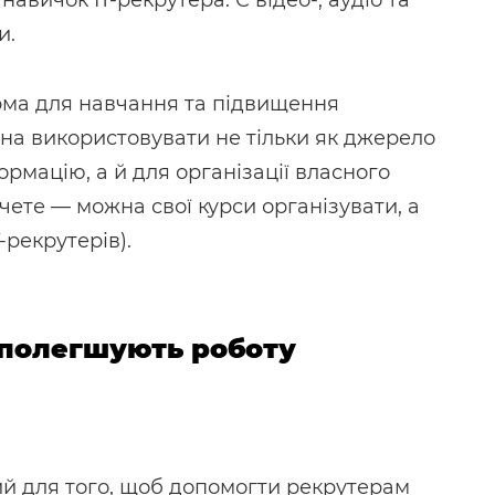
авичок IT-рекрутера. Є відео-, аудіо та
и.
орма для навчання та підвищення
ожна використовувати не тільки як джерело
ормацію, а й для організації власного
ете — можна свої курси організувати, а
-рекрутерів).
 полегшують роботу
ий для того, щоб допомогти рекрутерам