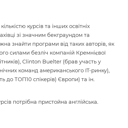
ількістю курсів та інших освітніх
фахівці зі значним бекграундом та
ожна знайти програми від таких авторів, як
 його силами безліч компаній Кремнієвої
ників), Clinton Buelter (брав участь у
нічних команд американського IT-ринку),
ь до ТОП10 спікерів) Європи) та ін.
рсів потрібна пристойна англійська.