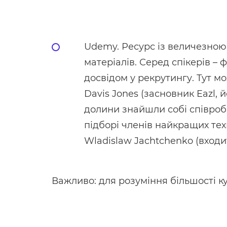
Udemy. Ресурс із величезною к
матеріалів. Серед спікерів – 
досвідом у рекрутингу. Тут м
Davis Jones (засновник Eazl,
долини знайшли собі співробіт
підборі членів найкращих тех
Wladislaw Jachtchenko (входит
Важливо: для розуміння більшості ку