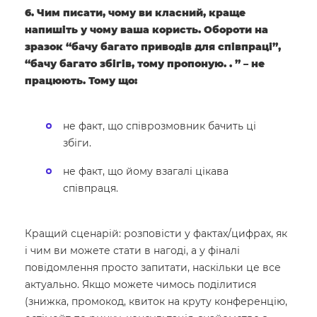
6. Чим писати, чому ви класний, краще
напишіть у чому ваша користь. Обороти на
зразок “бачу багато приводів для співпраці”,
“бачу багато збігів, тому пропоную. . ” – не
працюють. Тому що:
не факт, що співрозмовник бачить ці
збіги.
не факт, що йому взагалі цікава
співпраця.
Кращий сценарій: розповісти у фактах/цифрах, як
і чим ви можете стати в нагоді, а у фіналі
повідомлення просто запитати, наскільки це все
актуально. Якщо можете чимось поділитися
(знижка, промокод, квиток на круту конференцію,