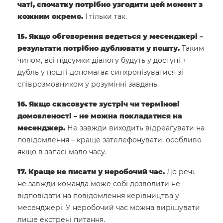
чаті, спочатку потрібно узгодити цей момент з
кожним окремо.
І тільки так.
15. Якщо обговорення ведеться у месенджері –
результати потрібно дублювати у пошту.
Таким
чином, всі підсумки діалогу будуть у доступі +
дубль у пошті допомагає синхронізуватися зі
співрозмовником у розумінні завдань.
16. Якщо скасовуєте зустріч чи термінові
домовленості – не можна покладатися на
месенджер.
Не завжди виходить відреагувати на
повідомлення – краще зателефонувати, особливо
якщо в запасі мало часу.
17. Краще не писати у неробочий час.
До речі,
не завжди команда може собі дозволити не
відповідати на повідомлення керівництва у
месенджері. У неробочий час можна вирішувати
лише екстрені питання.