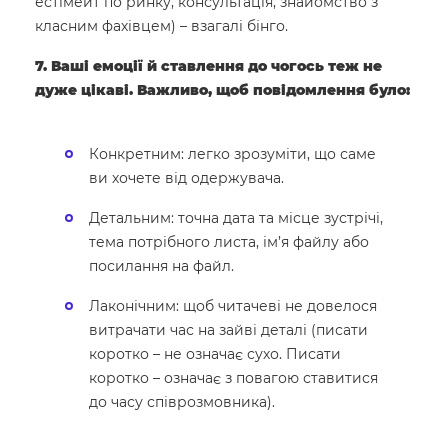
естімейт по ринку, консультація, знайомство з
класним фахівцем) – взагалі бінго.
7. Ваші емоції й ставлення до чогось теж не
дуже цікаві. Важливо, щоб повідомлення було:
Конкретним: легко зрозуміти, що саме
ви хочете від одержувача.
Детальним: точна дата та місце зустрічі,
тема потрібного листа, ім’я файлу або
посилання на файл.
Лаконічним: щоб читачеві не довелося
витрачати час на зайві деталі (писати
коротко – не означає сухо. Писати
коротко – означає з повагою ставитися
до часу співрозмовника).