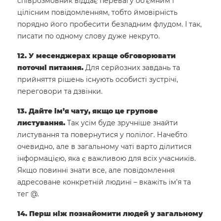
співрозмовник віддає перевагу об’ємним і
цілісним повідомленням, тобто ймовірність
порядно його пробесити безладним флудом. І так,
писати по одному слову дуже некруто.
12. У месенджерах краще обговорювати
поточні питання.
Для серйозних завдань та
прийняття рішень існують особисті зустрічі,
переговори та дзвінки.
13. Дайте ім’я чату, якщо це групове
листування.
Так усім буде зручніше знайти
листування та повернутися у полілог. Начебто
очевидно, але в загальному чаті варто ділитися
інформацією, яка є важливою для всіх учасників.
Якщо повинні знати все, але повідомлення
адресоване конкретній людині – вкажіть ім’я та
тег @.
14. Перш ніж познайомити людей у загальному