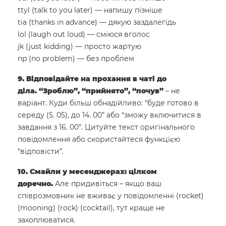
ttyl (talk to you later) — напишу пізніше
tia (thanks in advance) — дякую заздалегідь
lol (laugh out loud) — сміюся вголос
jk (just kidding) — просто жартую
np (no problem) — без проблем
9. Відповідайте на прохання в чаті до
діла. “Зроблю”, “прийнято”, “почув”
– не
варіант. Куди більш обнадійливо: “буде готово в
середу (5. 05), до 14. 00” або “зможу включитися в
завдання з 16. 00”. Цитуйте текст оригінального
повідомлення або скористайтеся функцією
“відповісти”.
10. Смайли у месенджерах: цілком
доречно.
Але придивіться – якщо ваш
співрозмовник не вживає у повідомленні (rocket)
(mooning) (rock) (cocktail), тут краще не
захоплюватися.