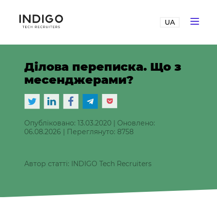
UA
Ділова переписка. Що з
месенджерами?
Опубліковано: 13.03.2020
|
Оновлено:
06.08.2026
|
Переглянуто: 8758
Автор статті: INDIGO Tech Recruiters