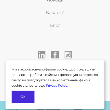
Локації
Вакансії
Блог
+38 050 233 00 77
Ми використовуємо файли cookie, щоб покращити
ваш досвід роботи з сайтом. Продовжуючи перегляд
info@indigo.co.ua
сайту, ви погоджуєтеся з використанням файлів
cookie відповідно до
Privacy Policy.
Ok
© 2007 - 2026
Політика
Правила та
«Indigo»
конфіденційності
умови