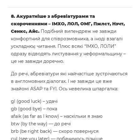
8. Акуратніше з абревіатурами та
скороченнями – ІМХО, ЛОЛ, ОМГ, Пжлст, Нзчт,
Сенкс, Айс.
Подібний випендреж не завжди
комфортний для співрозмовника, а іноді взагалі
ускладнює читання. Плюс всякі “ІМХО, ЛОЛИ”
одразу відводять листування у неформальщину –
це не завжди доречно.
До речі, абревіатури які найчастіше зустрічаються
в англомовних діалогах. І не завжди це вже
знайомі ASAP та FYI. Ось невелика шпаргалка:
gl (good luck) – удачі
gb (good bye) – пока
afaik (as far as I know) – наскільки я знаю
btw (by the way) — до речі
brb (be right back) — скоро повернуся
cul (see you later) — побачимось пізніше