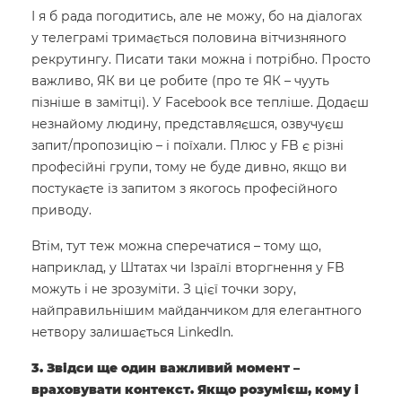
І я б рада погодитись, але не можу, бо на діалогах
у телеграмі тримається половина вітчизняного
рекрутингу. Писати таки можна і потрібно. Просто
важливо, ЯК ви це робите (про те ЯК – чууть
пізніше в замітці). У Facebook все тепліше. Додаєш
незнайому людину, представляєшся, озвучуєш
запит/пропозицію – і поїхали. Плюс у FB є різні
професійні групи, тому не буде дивно, якщо ви
постукаєте із запитом з якогось професійного
приводу.
Втім, тут теж можна сперечатися – тому що,
наприклад, у Штатах чи Ізраїлі вторгнення у FB
можуть і не зрозуміти. З цієї точки зору,
найправильнішим майданчиком для елегантного
нетвору залишається LinkedIn.
3. Звідси ще один важливий момент –
враховувати контекст. Якщо розумієш, кому і