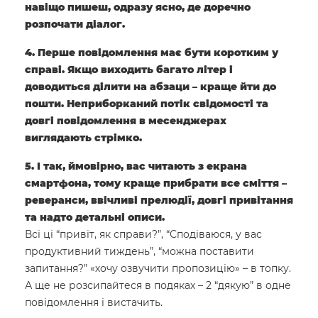
навіщо пишеш, одразу ясно, де доречно
розпочати діалог.
4. Перше повідомлення має бути коротким у
справі. Якщо виходить багато літер і
доводиться ділити на абзаци – краще йти до
пошти. Неприборканий потік свідомості та
довгі повідомлення в месенджерах
виглядають стрімко.
5. І так, ймовірно, вас читають з екрана
смартфона, тому краще прибрати все сміття –
реверанси, ввічливі прелюдії, довгі привітання
та надто детальні описи.
Всі ці “привіт, як справи?”, “Сподіваюся, у вас
продуктивний тиждень”, “можна поставити
запитання?” «хочу озвучити пропозицію» – в топку.
А ще не розсипайтеся в подяках – 2 “дякую” в одне
повідомлення і вистачить.