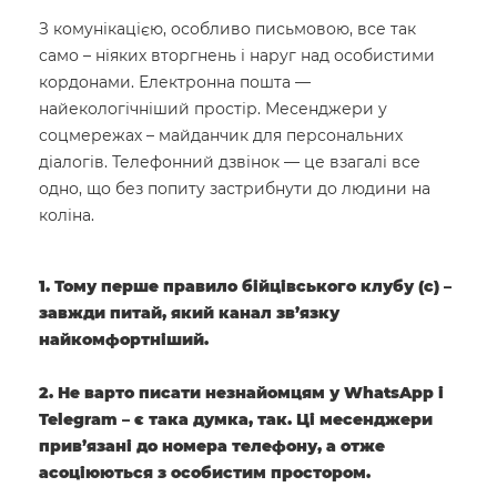
З комунікацією, особливо письмовою, все так
само – ніяких вторгнень і наруг над особистими
кордонами. Електронна пошта —
найекологічніший простір. Месенджери у
соцмережах – майданчик для персональних
діалогів. Телефонний дзвінок — це взагалі все
одно, що без попиту застрибнути до людини на
коліна.
1. Тому перше правило бійцівського клубу (с) –
завжди питай, який канал зв’язку
найкомфортніший.
2. Не варто писати незнайомцям у WhatsApp і
Telegram – є така думка, так. Ці месенджери
прив’язані до номера телефону, а отже
асоціюються з особистим простором.