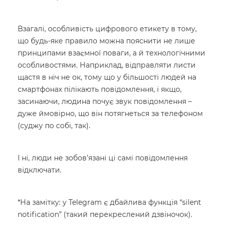
Взагалі, особливість цифрового етикету в тому,
що будь-яке правило можна пояснити не лише
принципами взаємної поваги, а й технологічними
особливостями. Наприклад, відправляти листи
щастя в ніч не ок, тому що у більшості людей на
смартфонах пілікають повідомлення, і якщо,
засинаючи, людина почує звук повідомлення –
дуже ймовірно, що він потягнеться за телефоном
(суджу по собі, так).
І ні, люди не зобов’язані ці самі повідомлення
відключати.
*На замітку: у Telegram є дбайлива функція “silent
notification” (такий перекреслений дзвіночок).