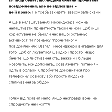
19. Іноді буває, що людина онлайн прочитала
повідомлення, але не відповідає –
це її право.
Не треба закидати зверху записками.
А ще в налаштуваннях месенджера можна
налаштувати приватність таким чином, щоб інші
користувачі не бачили час вашої останньої
активності та позначку “прочитано” у
повідомленнях. Взагалі, месенджери вигадали для
того, щоб спілкуватися швидко і просто. Якщо
бачите, що листування стає важким і більше
мозолить, ніж допомагає розв’язувати питання –
йдіть в офлайн. Спробуйте домовитися про
телефонну розмову або просте людське
спілкування за обідом.
Толку від правил мало, якщо насправді вони не
спрощують нам життя.