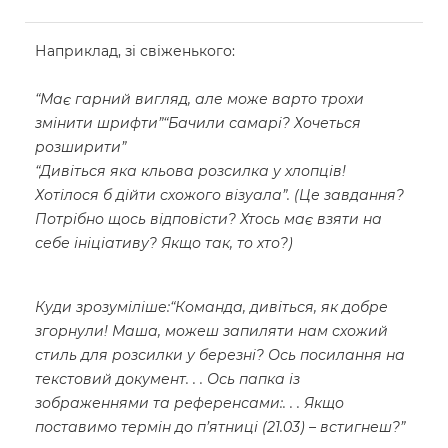
Наприклад, зі свіженького:
“Має гарний вигляд, але може варто трохи
змінити шрифти”“Бачили самарі? Хочеться
розширити”
“Дивіться яка кльова розсилка у хлопців!
Хотілося б дійти схожого візуала”. (Це завдання?
Потрібно щось відповісти? Хтось має взяти на
себе ініціативу? Якщо так, то хто?)
Куди зрозуміліше:“Команда, дивіться, як добре
згорнули! Маша, можеш запиляти нам схожий
стиль для розсилки у березні? Ось посилання на
текстовий документ. . . Ось папка із
зображеннями та референсами:. . . Якщо
поставимо термін до п’ятниці (21.03) – встигнеш?”