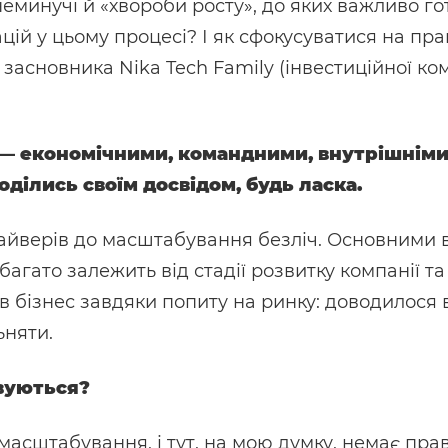
еминучі й «хвороби росту», до яких важливо гот
ацій у цьому процесі? І як сфокусуватися на пр
засновника Nika Tech Family (інвестиційної ком
— економічними, командними, внутрішніми
оділись своїм досвідом, будь ласка.
райверів до масштабування безліч. Основними 
е багато залежить від стадії розвитку компанії 
 бізнес завдяки попиту на ринку: доводилося в
няти.
овуються?
і масштабування, і тут, на мою думку, немає пра