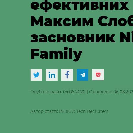
ефективних 
Максим Сло
засновник N
Family
Опубліковано: 04.06.2020
|
Оновлено: 06.08.20
Автор статті: INDIGO Tech Recruiters