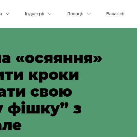
и
Індустрії
Локації
Вакансії
на «осяяння»
ити кроки
ати свою
у фішку” з
але