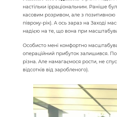
настільки ірраціональним. Раніше бу
касовим розривом, але з позитивною 
півроку-рік). А ось зараз на Заході 
надією на те, що вона при масштабув
Особисто мені комфортно масштабувати
операційний прибуток залишився. По 
різна. Але намагаємося рости, не спу
відсотків від заробленого).