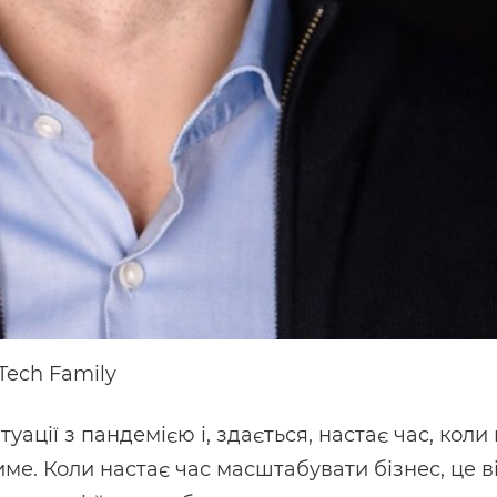
Tech Family
уації з пандемією і, здається, настає час, кол
име. Коли настає час масштабувати бізнес, це в