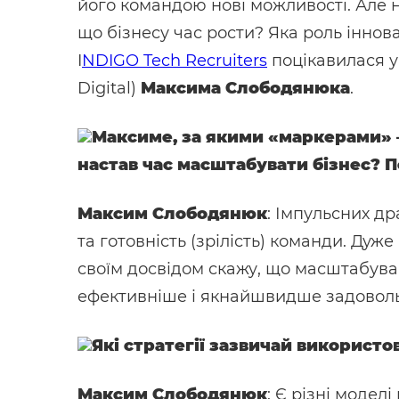
його командою нові можливості. Але н
що бізнесу час рости? Яка роль іннов
I
NDIGO Tech Recruiters
поцікавилася у 
Digital)
Максима Слободянюка
.
Максиме, за якими «маркерами» 
настав час масштабувати бізнес? П
Максим Слободянюк
: Імпульсних д
та готовність (зрілість) команди. Дуж
своїм досвідом скажу, що масштабував
ефективніше і якнайшвидше задоволь
Які стратегії зазвичай використ
Максим Слободянюк
: Є різні модел