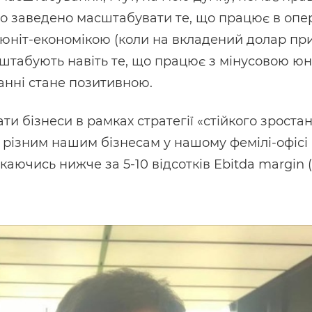
ло заведено масштабувати те, що працює в опе
юніт-економікою (коли на вкладений долар прих
масштабують навіть те, що працює з мінусовою ю
анні стане позитивною.
 бізнеси в рамках стратегії «стійкого зростанн
різним нашим бізнесам у нашому фемілі-офісі 
скаючись нижче за 5-10 відсотків Ebitda margin