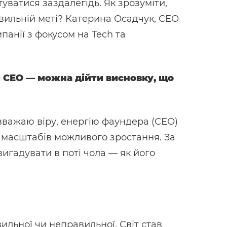
уватися заздалегідь. Як зрозуміти,
авильній меті? Катерина Осадчук, СЕО
панії з фокусом на Tech та
 СЕО — можна дійти висновку, що
вважаю віру, енергію фаундера (СЕО)
та масштабів можливого зростання. За
игадувати в поті чола — як його
вильної чи неправильної. Світ став