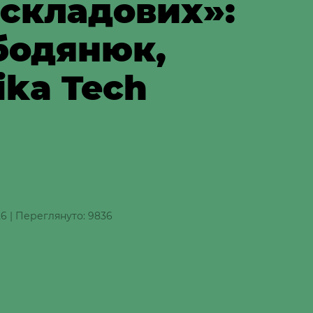
складових»:
бодянюк,
ika Tech
26
|
Переглянуто: 9836