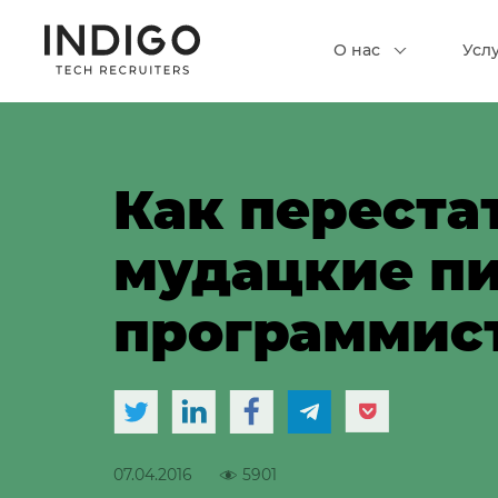
О нас
Усл
Как переста
мудацкие п
программис
07.04.2016
5901