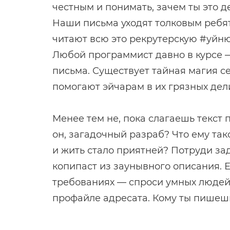
честным и понимать, зачем ты это д
Наши письма уходят толковым ребя
читают всю это рекрутерскую #уйню
Любой программист давно в курсе 
письма. Существует тайная магия с
помогают эйчарам в их грязных дел
Менее тем не, пока слагаешь текст
он, загадочный разраб? Что ему так
и жить стало приятней? Потруди зад
копипаст из заунывного описания. 
требованиях — спроси умных людей.
профайле адресата. Кому ты пишеш