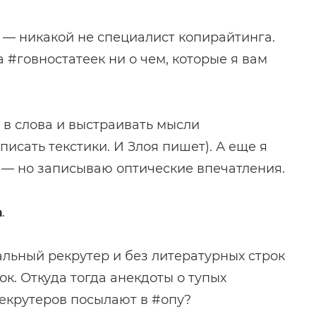
щ — никакой не специалист копирайтинга.
 #говностатеек ни о чем, которые я вам
 в слова и выстраивать мысли
исать текстики. И Злоя пишет). А еще я
 — но записываю оптические впечатления.
а
.
альный рекрутер и без литературных строк
ок. Откуда тогда анекдоты о тупых
екрутеров посылают в #опу?