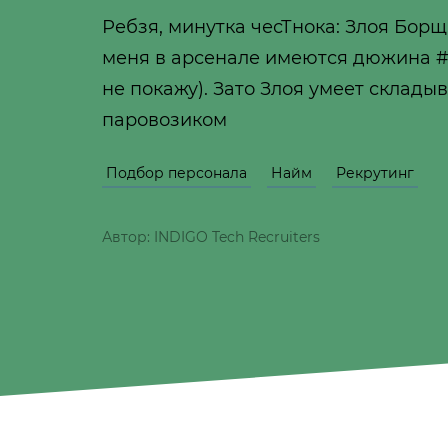
Ребзя, минутка чесТнока: Злоя Борщ
меня в арсенале имеются дюжина #го
не покажу). Зато Злоя умеет склады
паровозиком
Подбор персонала
Найм
Рекрутинг
Автор: INDIGO Tech Recruiters