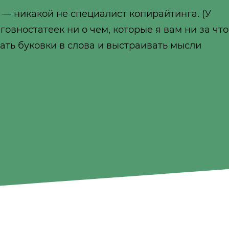
 — никакой не специалист копирайтинга. (У
вностатеек ни о чем, которые я вам ни за что
вать буковки в слова и выстраивать мысли