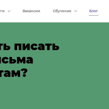
уги
Вакансии
Обучение
Блог
ть писать
исьма
там?