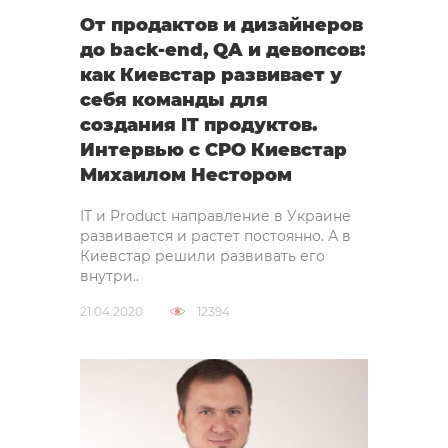
От продактов и дизайнеров
до back-end, QA и девопсов:
как Киевстар развивает у
себя команды для
создания IT продуктов.
Интервью с СРО Киевстар
Михаилом Нестором
IT и Product направление в Украине
развивается и растет постоянно. А в
Киевстар решили развивать его
внутри..
21.04.2020
12394