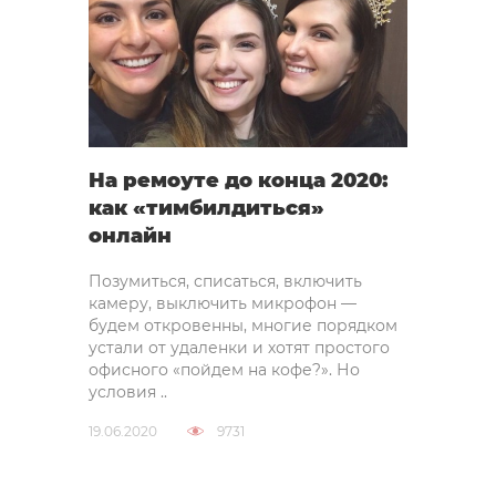
На ремоуте до конца 2020:
как «тимбилдиться»
онлайн
Позумиться, списаться, включить
камеру, выключить микрофон —
будем откровенны, многие порядком
устали от удаленки и хотят простого
офисного «пойдем на кофе?». Но
условия ..
19.06.2020
9731