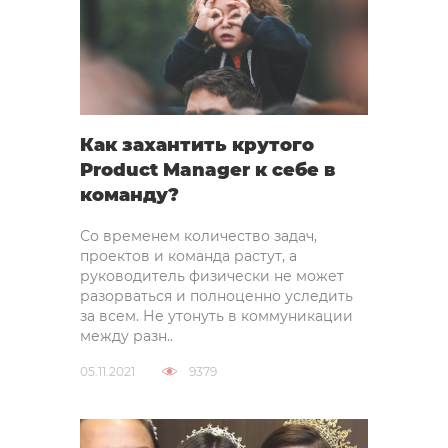
Как захантить крутого
Product Manager к себе в
команду?
Со временем количество задач,
проектов и команда растут, а
руководитель физически не может
разорваться и полноценно уследить
за всем. Не утонуть в коммуникации
между разн..
05.11.2021
9379