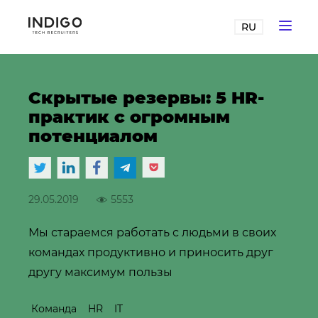
RU
Скрытые резервы: 5 HR-
практик с огромным
потенциалом
29.05.2019
5553
Мы стараемся работать с людьми в своих
командах продуктивно и приносить друг
другу максимум пользы
Команда
HR
IT