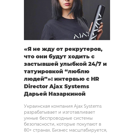
«Я не жду от рекрутеров,
что они будут ходить с
застывшей улыбкой 24/7 и
татуировкой “люблю
людей”»: интервью с HR
Director Ajax Systems
Дарьей Назаркиной
Украинская компания Ajax Systems
разрабатывает и изготавливает
умные беспроводные системы
безопасности, которые покупают в
80+ странах. Бизнес масштабируется,